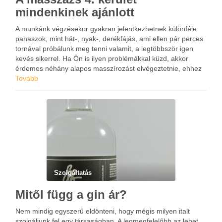
mindenkinek ajánlott
A munkánk végzésekor gyakran jelentkezhetnek különféle
panaszok, mint hát-, nyak-, derékfájás, ami ellen pár perces
tornával próbálunk meg tenni valamit, a legtöbbször igen
kevés sikerrel. Ha Ön is ilyen problémákkal küzd, akkor
érdemes néhány alapos masszírozást elvégeztetnie, ehhez
pedig vegye igénybe a masszázs 4. kerület szolgáltatást,
Tovább
egy svéd frissítő-lazító, relaxáló …
Szolgáltatás
Mitől függ a gin ár?
Nem mindig egyszerű eldönteni, hogy mégis milyen italt
szolgáljunk fel egy társaságban. A legmegfelelőbb az lehet,