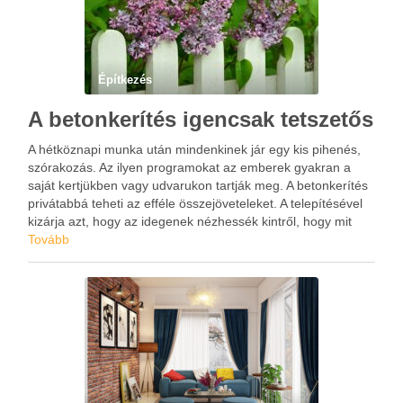
Építkezés
A betonkerítés igencsak tetszetős
A hétköznapi munka után mindenkinek jár egy kis pihenés,
szórakozás. Az ilyen programokat az emberek gyakran a
saját kertjükben vagy udvarukon tartják meg. A betonkerítés
privátabbá teheti az efféle összejöveteleket. A telepítésével
kizárja azt, hogy az idegenek nézhessék kintről, hogy mit
csinál a barátaival. Fordított helyzetben ez a dolog rendkívül
Tovább
…