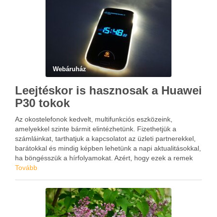
Webáruház
Leejtéskor is hasznosak a Huawei
P30 tokok
Az okostelefonok kedvelt, multifunkciós eszközeink,
amelyekkel szinte bármit elintézhetünk. Fizethetjük a
számláinkat, tarthatjuk a kapcsolatot az üzleti partnerekkel,
barátokkal és mindig képben lehetünk a napi aktualitásokkal,
ha böngésszük a hírfolyamokat. Azért, hogy ezek a remek
készülékek hosszú életűek legyenek, mi is felelősek vagyunk
Tovább
és meg kell óvnunk, ami lehetséges az …