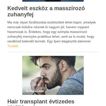
Kedvelt eszköz a masszírozó
zuhanyfej
Ma már olyan fürdőszobai eszközöket lehet kapni, amelyek
nemcsak külsőre néznek ki nagyon jól, hanem roppant
hasznosak is. Érdekes, hogy egy szimpla masszírozó
zuhanyfej mennyire praktikus lehet, amit az is mutat, hogy
rendkívül kelendő termék. Egy ilyen kiegészítő elemmel
sokkal jobb és élvezetesebb lehet a tisztálkodás, hiszen a
Tovább
zuhanyzás mellett …
Szolgáltatás
Hair transplant évtizedes