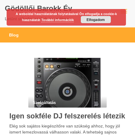
Gödöllői Barokk Év
A weboldal használatának folytatásával Ön elfogadja a cookie-k
Letűnt stíluskorszakok nyomában…
Elfogadom
használatát
További információk
Blog
Szolgáltatás
Igen sokféle DJ felszerelés létezik
Elég sok sajátos kiegészítőre van szükség ahhoz, hogy jól
ismert lemezlovassá válhasson valaki. A tehetség sajnos