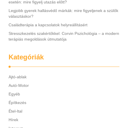
esetén: mire figyelj utazás előtt?
Legjobb gyerek hallásvédő márkák: mire figyeljenek a szülők
választáskor?
Családterápia a kapcsolatok helyreállításért
Stresszkezelés szakértőkkel: Corvin Pszichológia – a modern
terápiás megoldások útmutatója
Kategóriák
Ajtó-ablak
Autó-Motor
Egyéb
Építkezés
Étel-Ital
Hírek