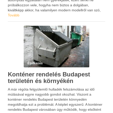
autónyitás egyáltalán nem gyerekjáték, ezért senki ne
próbálkozzon vele, hogyha nem biztos a dolgában,
kiváltképp akkor, ha valamilyen modern modellről van szó,
aminek a zárrendszere már sokkal bonyolultabbnak számít,
Tovább
mint az egyszerűbb …
Építkezés
Konténer rendelés Budapest
területén és környékén
A már régóta felgyülemlő hulladék felszámolása az idő
múlásával egyre nagyobb gondot okozhat. Viszont a
konténer rendelés Budapest területén könnyedén
megoldhatja ezt a problémát. A képlet egyszerű. A konténer
rendelés Budapest városában úgy működik, hogy elsőként