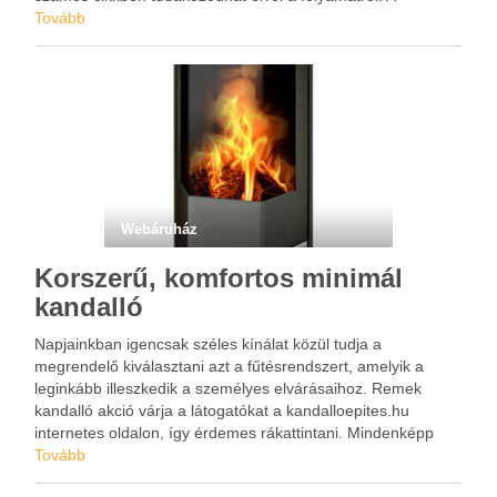
megrendelése előtt érdeklődhet a konténerrendelés.net
Tovább
oldalon, ahol a leggyakrabban előforduló problémákról is
tájékoztatást kaphat.
Webáruház
Korszerű, komfortos minimál
kandalló
Napjainkban igencsak széles kínálat közül tudja a
megrendelő kiválasztani azt a fűtésrendszert, amelyik a
leginkább illeszkedik a személyes elvárásaihoz. Remek
kandalló akció várja a látogatókat a kandalloepites.hu
internetes oldalon, így érdemes rákattintani. Mindenképp
javasolt felvenni a kapcsolatot egy hozzáértő személlyel, aki
Tovább
megfelelő eligazítást tud nyújtani. A számtalan lehetőség