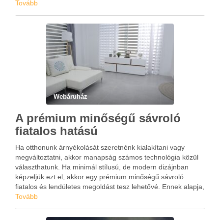
fel kell keresni a szemétszállítással foglalkozó vállalatot,
Tovább
aminek az elérhetőségi fel vannak tüntetve a …
Webáruház
A prémium minőségű sávroló
fiatalos hatású
Ha otthonunk árnyékolását szeretnénk kialakítani vagy
megváltoztatni, akkor manapság számos technológia közül
választhatunk. Ha minimál stílusú, de modern dizájnban
képzeljük ezt el, akkor egy prémium minőségű sávroló
fiatalos és lendületes megoldást tesz lehetővé. Ennek alapja,
hogy a szövetben különféle fényáteresztő csíkok
Tovább
váltakoznak, amelyek hatására szabályozhatjuk a beszűrődő
fény mennyiségét. Áruházunkban …