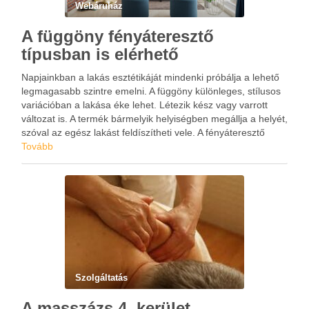
Webáruház
A függöny fényáteresztő
típusban is elérhető
Napjainkban a lakás esztétikáját mindenki próbálja a lehető
legmagasabb szintre emelni. A függöny különleges, stílusos
variációban a lakása éke lehet. Létezik kész vagy varrott
változat is. A termék bármelyik helyiségben megállja a helyét,
szóval az egész lakást feldíszítheti vele. A fényáteresztő
típus nagy előnye, hogy világos marad a szobában, azonban
Tovább
…
Szolgáltatás
A masszázs 4. kerület