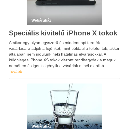
Webáruház
Speciális kivitelű iPhone X tokok
Amikor egy olyan egyszerű és mindennapi termék
vásárlására adjuk a fejünket, mint például a telefontok, akkor
általában nem indulunk neki hatalmas elvárásokkal. A
különleges iPhone XS tokok viszont rendhagyóak a maguk
nemében és igenis igénylik a vásárlók minél extrább
kívánságait. Sőt, nemcsak igénylik, de ki is elégítik. Ezt pedig
Tovább
mi …
Webáruház