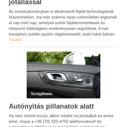
jótállással
Az orvostudományban is alkalmazott fejlett technológiának
köszönhetően, ma már számos olyan rutinműtétet végeznek
el nap mint nap, amelyek szinte fájdalommentesek és
túlnyomó többségben eredményesen végződnek. A hair
transplant szintén pozitív végkimenetelű, ezért bárki bátran
belevághat, ha látványos változást szeretne elérni a
Tovább
kopaszodása elleni küzdelemben. A Budapesten található
szakrendelő 10 éves …
Szolgáltatás
Autónyitás pillanatok alatt
Ha nem értünk hozzá, akkor inkább ne piszkáljuk és amint
lehet, hívjuk a +36 (70) 320-4752 telefonszámot! Az