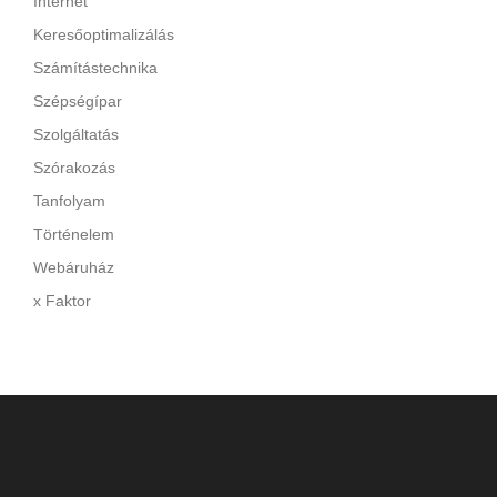
Internet
Keresőoptimalizálás
Számítástechnika
Szépségípar
Szolgáltatás
Szórakozás
Tanfolyam
Történelem
Webáruház
x Faktor