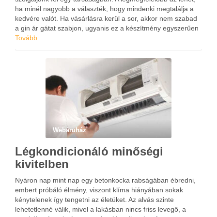
ha minél nagyobb a választék, hogy mindenki megtalálja a
kedvére valót. Ha vásárlásra kerül a sor, akkor nem szabad
a gin ár gátat szabjon, ugyanis ez a készítmény egyszerűen
kivételes a maga nemében.
Tovább
Webáruház
Légkondicionáló minőségi
kivitelben
Nyáron nap mint nap egy betonkocka rabságában ébredni,
embert próbáló élmény, viszont klíma hiányában sokak
kénytelenek így tengetni az életüket. Az alvás szinte
lehetetlenné válik, mivel a lakásban nincs friss levegő, a