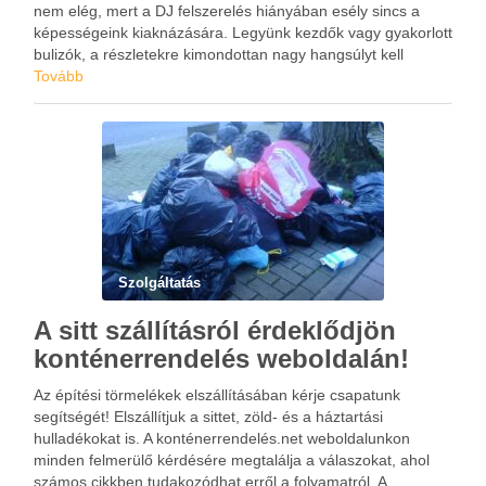
nem elég, mert a DJ felszerelés hiányában esély sincs a
képességeink kiaknázására. Legyünk kezdők vagy gyakorlott
bulizók, a részletekre kimondottan nagy hangsúlyt kell
fektetni. A zeneszerkesztés jóformán egy külön szakma és
Tovább
mint minden ilyennek, …
Szolgáltatás
A sitt szállításról érdeklődjön
konténerrendelés weboldalán!
Az építési törmelékek elszállításában kérje csapatunk
segítségét! Elszállítjuk a sittet, zöld- és a háztartási
hulladékokat is. A konténerrendelés.net weboldalunkon
minden felmerülő kérdésére megtalálja a válaszokat, ahol
számos cikkben tudakozódhat erről a folyamatról. A