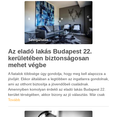
bizony sokszor …
Szolgáltatás
Az eladó lakás Budapest 22.
kerületében biztonságosan
mehet végbe
A fiatalok többsége úgy gondolja, hogy meg kell alapozza a
jövőjét. Ekkor általában a legtöbben az ingatlanra gondolnak,
ami az otthont biztosítja a jövendőbeli családnak.
Amennyiben komolyan érdekli az eladó lakás Budapest 22.
kerület térségében, akkor bizony az jó választás. Már csak
azért is, mert maga Törley József is ezt …
Tovább