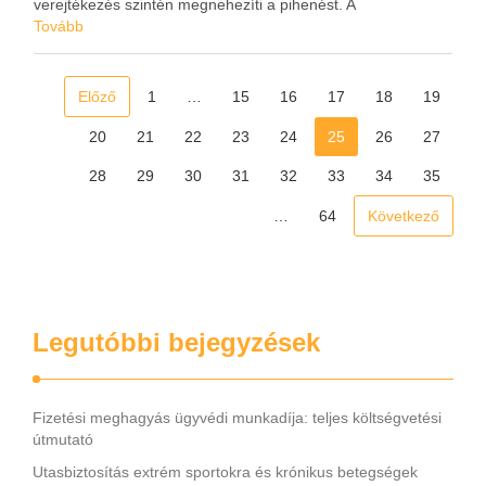
verejtékezés szintén megnehezíti a pihenést. A
légkondicionáló kellemes változásokat hozhat egy család
Tovább
életébe, ami komfortosabb életkörülményeket eredményez.
Otthon …
Előző
1
…
15
16
17
18
19
20
21
22
23
24
25
26
27
28
29
30
31
32
33
34
35
…
64
Következő
Legutóbbi bejegyzések
Fizetési meghagyás ügyvédi munkadíja: teljes költségvetési
útmutató
Utasbiztosítás extrém sportokra és krónikus betegségek