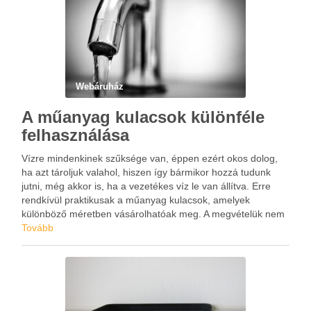
Webáruház
A műanyag kulacsok különféle
felhasználása
Vízre mindenkinek szűksége van, éppen ezért okos dolog,
ha azt tároljuk valahol, hiszen így bármikor hozzá tudunk
jutni, még akkor is, ha a vezetékes víz le van állítva. Erre
rendkívül praktikusak a műanyag kulacsok, amelyek
különböző méretben vásárolhatóak meg. A megvételük nem
okozhat gondot senkinek, hiszen már nagyon sok
Tovább
szaküzletben …