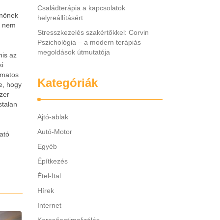
Családterápia a kapcsolatok
 nőnek
helyreállításért
g nem
Stresszkezelés szakértőkkel: Corvin
Pszichológia – a modern terápiás
megoldások útmutatója
nis az
ki
yamatos
Kategóriák
e, hogy
zer
stalan
Ajtó-ablak
Autó-Motor
ató
Egyéb
Építkezés
Étel-Ital
Hírek
Internet