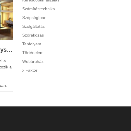
Keresőoptimalizálás
Számítástechnika
Szépségípar
Szolgáltatás
Szórakozás
Tanfolyam
A beltéri ajtó csere egyszerűen kivitelezhető
Történelem
ni a
Webáruház
kozik a
x Faktor
ban.
tés
.
t, sőt,
het
mat