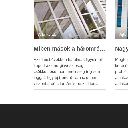
Ajtó-ablak
Ajtó
Miben mások a háromrétegű ablakok?
Az elmúlt években hatalmas figyelmet
Megfel
kapott az energiaveszteség
keresü
csökkentése, nem mellesleg teljesen
problé
joggal. Egy új trendről van szó, ami
ablakc
viszont a pénztárcán keresztül tudja
ablako
éreztetni lényegesen a hatását. Az
minden
újépítésű lakásoknál már alapvető,
legyen
hogy azok nagy szigetelési potenciállal
gyártá
rendelkező ablakokkal vannak
megval
felszerelve, de a régi ingatlanok ezzel
ablakcs
az előnnyel gyakran …
lakjun
lehete