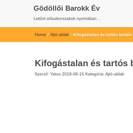
Gödöllői Barokk Év
Letűnt stíluskorszakok nyomában…
Home
/
Ajtó-ablak
/
Kifogástalan és tartós beltér
Kifogástalan és tartós 
Szerző:
Yatoo
2018-08-15
Kategória:
Ajtó-ablak