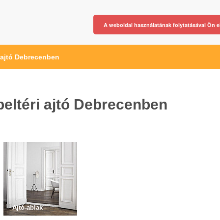
A weboldal használatának folytatásával Ön e
i ajtó Debrecenben
beltéri ajtó Debrecenben
Ajtó-ablak