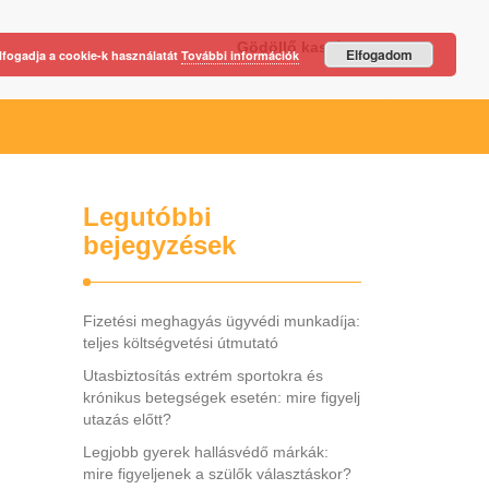
Gödöllő kastély
Elfogadom
lfogadja a cookie-k használatát
További információk
Legutóbbi
bejegyzések
Fizetési meghagyás ügyvédi munkadíja:
teljes költségvetési útmutató
Utasbiztosítás extrém sportokra és
krónikus betegségek esetén: mire figyelj
utazás előtt?
Legjobb gyerek hallásvédő márkák:
mire figyeljenek a szülők választáskor?