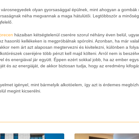
j városnegyedek olyan gyorsasággal épülnek, mint ahogyan a gombák
orsaságnak néha megvannak a maga hátulütői. Legtöbbször a minősé
felelő.
ebrecen
házaiban kétségtelenül cserére szorul néhány éven belül, ugya
hez hasonló kellékeken is megpróbálnak spórolni. Azonban, ha már vala
 akkor nem árt azt alaposan megtervezni és kivitelezni, különben a fol
alkotórészek cseréjére több pénzt kell majd költeni.
Arról nem is beszélv
el és energiával jár együtt. Éppen ezért sokkal jobb, ha az ember egys
ejét és az energiáját, de akkor biztosan tudja, hogy az eredmény kifogá
igyelmet igényel, mint bármelyik alkotóelem, így azt is érdemes megbízh
ül megint kicserélni.