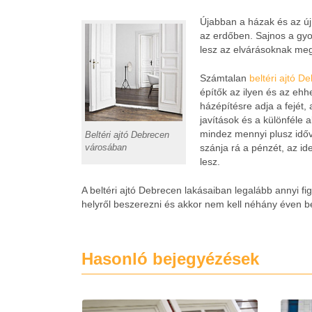
Újabban a házak és az ú
az erdőben. Sajnos a gy
lesz az elvárásoknak meg
Számtalan
beltéri ajtó D
építők az ilyen és az eh
házépítésre adja a fejét,
javítások és a különféle 
mindez mennyi plusz időv
Beltéri ajtó Debrecen
városában
szánja rá a pénzét, az id
lesz.
A beltéri ajtó Debrecen lakásaiban legalább annyi f
helyről beszerezni és akkor nem kell néhány éven bel
Hasonló bejegyézések