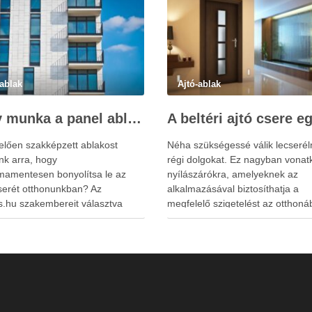
-ablak
Ajtó-ablak
Nagy munka a panel ablakcsere
elően szakképzett ablakost
Néha szükségessé válik lecserél
nk arra, hogy
régi dolgokat. Ez nagyban vonat
mamentesen bonyolítsa le az
nyílászárókra, amelyeknek az
serét otthonunkban? Az
alkalmazásával biztosíthatja a
s.hu szakembereit választva
megfelelő szigetelést az otthoná
t egy helyen meg tudunk oldani,
Elég megemlíteni az ablak beépí
 az felmérés, tanácsadás,
lehetőségét, amivel érdemes élni
s, bontás és beépítés egyaránt
Manapság egyre kevesebben
ósítható, ez a sikeres panel
alkalmazzák a szabványméreteke
ere titka. Bármelyik emeleten is
azokat egyre kevesebb helyen le
k, számukra nem létezik
kapni. Manapság az egész folya
tlen! Ha eladni szeretnénk a …
egy felméréssel kezdődik, …