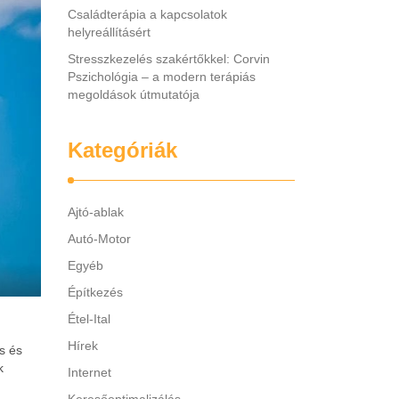
Családterápia a kapcsolatok
helyreállításért
Stresszkezelés szakértőkkel: Corvin
Pszichológia – a modern terápiás
megoldások útmutatója
Kategóriák
Ajtó-ablak
Autó-Motor
Egyéb
Építkezés
Étel-Ital
Hírek
s és
k
Internet