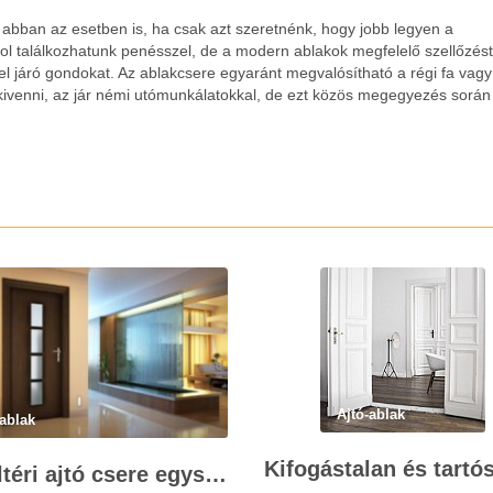
 abban az esetben is, ha csak azt szeretnénk, hogy jobb legyen a
ol találkozhatunk penésszel, de a modern ablakok megfelelő szellőzést
l járó gondokat. Az ablakcsere egyaránt megvalósítható a régi fa vagy
 kivenni, az jár némi utómunkálatokkal, de ezt közös megegyezés során
Ajtó-ablak
-ablak
A beltéri ajtó csere egyszerűen kivitelezhető