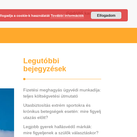
Gödöllő kastély
Elfogadom
lfogadja a cookie-k használatát
További információk
Legutóbbi
bejegyzések
Fizetési meghagyás ügyvédi munkadíja:
teljes költségvetési útmutató
Utasbiztosítás extrém sportokra és
krónikus betegségek esetén: mire figyelj
utazás előtt?
Legjobb gyerek hallásvédő márkák:
mire figyeljenek a szülők választáskor?