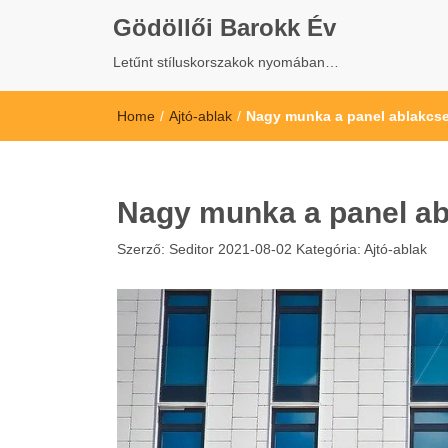
Gödöllői Barokk Év
Letűnt stíluskorszakok nyomában…
Home
/
Ajtó-ablak
/
Nagy munka a panel ablakcs
Nagy munka a panel ab
Szerző:
Seditor
2021-08-02
Kategória:
Ajtó-ablak