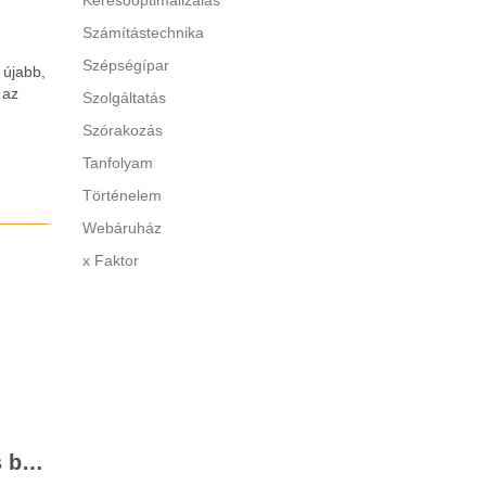
Keresőoptimalizálás
Számítástechnika
Szépségípar
 újabb,
 az
Szolgáltatás
Szórakozás
Tanfolyam
Történelem
Webáruház
x Faktor
Kifogástalan és tartós beltéri ajtó Debrecenben