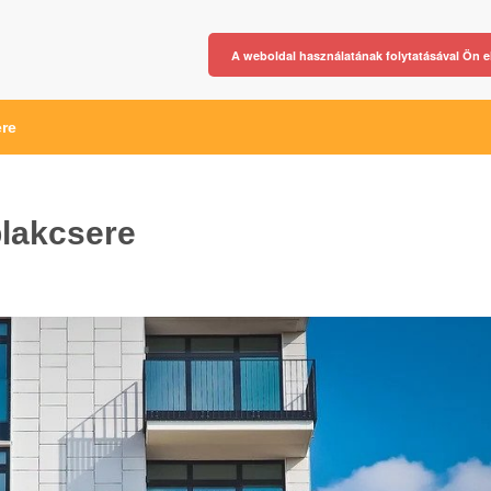
A weboldal használatának folytatásával Ön e
ere
lakcsere