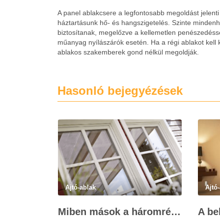
A panel ablakcsere a legfontosabb megoldást jelenti
háztartásunk hő- és hangszigetelés. Szinte mindenh
biztosítanak, megelőzve a kellemetlen penészedésse
műanyag nyílászárók esetén. Ha a régi ablakot kell
ablakos szakemberek gond nélkül megoldják.
Hasonló bejegyézések
Ajtó-ablak
Ajtó
Miben mások a háromrétegű ablakok?