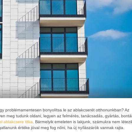
ogy problémamentesen bonyolítsa le az ablakcserét otthonunkban? Az
en meg tudunk oldani, legyen az felmérés, tanácsadás, gyártás, bontá
l ablakcsere titka
. Bármelyik emeleten is lakjunk, számukra nem létezi
gatlanunk értéke jóval meg fog nőni, ha új nyílászárók vannak rajta.