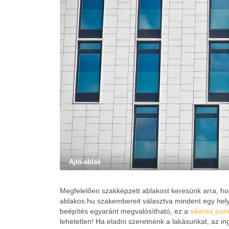
Ajtó-ablak
Megfelelően szakképzett ablakost keresünk arra, h
ablakos.hu szakembereit választva mindent egy hely
beépítés egyaránt megvalósítható, ez a
sikeres pane
lehetetlen! Ha eladni szeretnénk a lakásunkat, az in