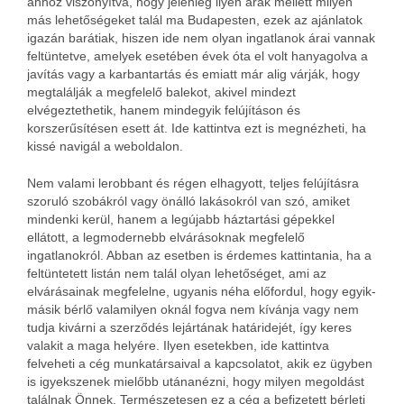
ahhoz viszonyítva, hogy jelenleg ilyen árak mellett milyen
más lehetőségeket talál ma Budapesten, ezek az ajánlatok
igazán barátiak, hiszen ide nem olyan ingatlanok árai vannak
feltüntetve, amelyek esetében évek óta el volt hanyagolva a
javítás vagy a karbantartás és emiatt már alig várják, hogy
megtalálják a megfelelő balekot, akivel mindezt
elvégeztethetik, hanem mindegyik felújításon és
korszerűsítésen esett át. Ide kattintva ezt is megnézheti, ha
kissé navigál a weboldalon.
Nem valami lerobbant és régen elhagyott, teljes felújításra
szoruló szobákról vagy önálló lakásokról van szó, amiket
mindenki kerül, hanem a legújabb háztartási gépekkel
ellátott, a legmodernebb elvárásoknak megfelelő
ingatlanokról. Abban az esetben is érdemes kattintania, ha a
feltüntetett listán nem talál olyan lehetőséget, ami az
elvárásainak megfelelne, ugyanis néha előfordul, hogy egyik-
másik bérlő valamilyen oknál fogva nem kívánja vagy nem
tudja kivárni a szerződés lejártának határidejét, így keres
valakit a maga helyére. Ilyen esetekben, ide kattintva
felveheti a cég munkatársaival a kapcsolatot, akik ez ügyben
is igyekszenek mielőbb utánanézni, hogy milyen megoldást
találnak Önnek. Természetesen ez a cég a befizetett bérleti