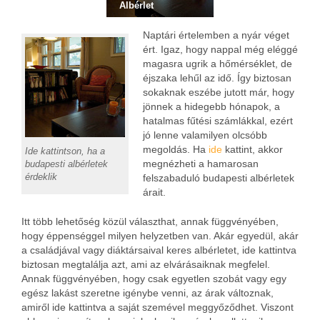
Albérlet
Naptári értelemben a nyár véget
ért. Igaz, hogy nappal még eléggé
magasra ugrik a hőmérséklet, de
éjszaka lehűl az idő. Így biztosan
sokaknak eszébe jutott már, hogy
jönnek a hidegebb hónapok, a
hatalmas fűtési számlákkal, ezért
jó lenne valamilyen olcsóbb
megoldás. Ha
ide
kattint, akkor
Ide kattintson, ha a
megnézheti a hamarosan
budapesti albérletek
érdeklik
felszabaduló budapesti albérletek
árait.
Itt több lehetőség közül választhat, annak függvényében,
hogy éppenséggel milyen helyzetben van. Akár egyedül, akár
a családjával vagy diáktársaival keres albérletet, ide kattintva
biztosan megtalálja azt, ami az elvárásaiknak megfelel.
Annak függvényében, hogy csak egyetlen szobát vagy egy
egész lakást szeretne igénybe venni, az árak változnak,
amiről ide kattintva a saját szemével meggyőződhet.
Viszont