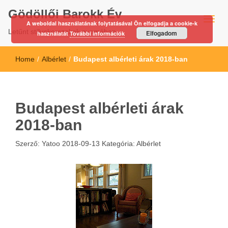
Gödöllői Barokk Év
A weboldal használatának folytatásával Ön elfogadja a cookie-k
Letűnt stíluskorszakok nyomában…
Elfogadom
használatát
További információk
Home
/
Albérlet
/
Budapest albérleti árak 2018-ban
Budapest albérleti árak
2018-ban
Szerző:
Yatoo
2018-09-13
Kategória:
Albérlet