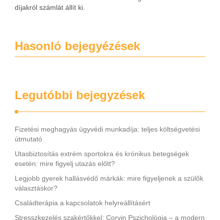
díjakról számlát állít ki.
Hasonló bejegyézések
Legutóbbi bejegyzések
Fizetési meghagyás ügyvédi munkadíja: teljes költségvetési
útmutató
Utasbiztosítás extrém sportokra és krónikus betegségek
esetén: mire figyelj utazás előtt?
Legjobb gyerek hallásvédő márkák: mire figyeljenek a szülők
választáskor?
Családterápia a kapcsolatok helyreállításért
Stresszkezelés szakértőkkel: Corvin Pszichológia – a modern