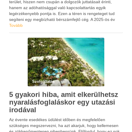
terület, hiszen nem csupán a dolgozók juttatásait érinti,
hanem az adóhatósággal való kapcsolattartás egyik
legérzékenyebb pontja is. Ezen a téren is rengeteget tud
segíteni egy megbízható bérszámfejtő cég. A 2025-ös év
több jelentős jogszabályi változást hozott ezen a téren, amik
Tovább
minden munkáltatót arra kényszerítenek, hogy …
Szolgáltatás
5 gyakori hiba, amit elkerülhetsz
nyaralásfoglaláskor egy utazási
irodával
Az évente esedékes üdülést időben és megfelelően
szükséges megszervezni, ha azt akarjuk, hogy kellemesen
és zökkenőmentesen pihenhessünk. Előfordul, hogy ez sok