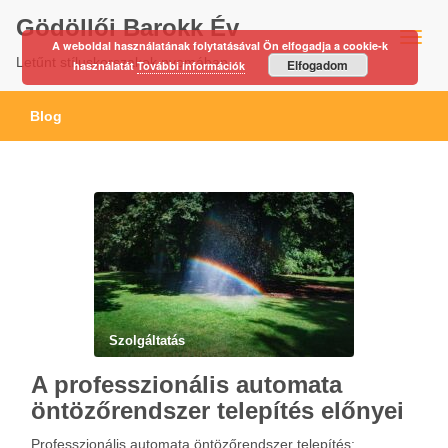
Gödöllői Barokk Év
A weboldal használatának folytatásával Ön elfogadja a cookie-k
Letűnt stíluskorszakok nyomában…
Elfogadom
használatát
További információk
Blog
Szolgáltatás
A professzionális automata
öntözőrendszer telepítés előnyei
Professzionális automata öntözőrendszer telepítés: