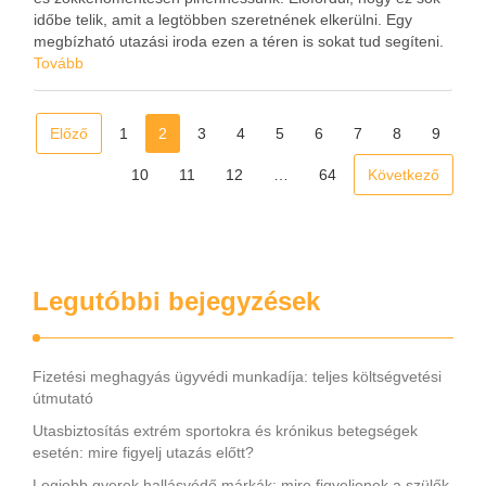
időbe telik, amit a legtöbben szeretnének elkerülni. Egy
megbízható utazási iroda ezen a téren is sokat tud segíteni.
Idő- és energiaráfordítás csökkentése érdekében jó döntés
Tovább
felkeresni például az Euro …
Előző
1
2
3
4
5
6
7
8
9
10
11
12
…
64
Következő
Legutóbbi bejegyzések
Fizetési meghagyás ügyvédi munkadíja: teljes költségvetési
útmutató
Utasbiztosítás extrém sportokra és krónikus betegségek
esetén: mire figyelj utazás előtt?
Legjobb gyerek hallásvédő márkák: mire figyeljenek a szülők