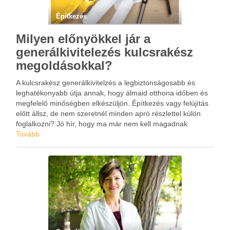
Építkezés
Milyen előnyökkel jár a
generálkivitelezés kulcsrakész
megoldásokkal?
A kulcsrakész generálkivitelzés a legbiztonságosabb és
leghatékonyabb útja annak, hogy álmaid otthona időben és
megfelelő minőségben elkészüljön. Építkezés vagy felújítás
előtt állsz, de nem szeretnél minden apró részlettel külön
foglalkozni? Jó hír, hogy ma már nem kell magadnak
intézned mindent, a kőművestől kezdve, a villanyszerelőn át
Tovább
a burkolóig. A generálkivitelezés …