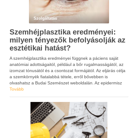
Szolgáltatás
Szemhéjplasztika eredményei:
milyen tényezők befolyásolják az
esztétikai hatást?
A szemhéjplasztika eredményei függnek a páciens saját
anatómiai adottságaitól, például a bőr rugalmasságától, az
izomzat tónusától és a csontozat formájától. Az eljárás célja
a szemkörnyék fiatalabbá tétele, erről bővebben is
olvashatsz a Budai Szemészet weboldalán. Az epidermisz
vastagsága nagyon fontos, mivel tömörebb bőr esetén a
Tovább
felesleg eltávolítása nagyobb precizitást igényel. …