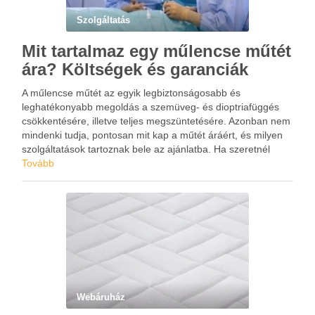
Szolgáltatás
Mit tartalmaz egy műlencse műtét
ára? Költségek és garanciák
A műlencse műtét az egyik legbiztonságosabb és
leghatékonyabb megoldás a szemüveg- és dioptriafüggés
csökkentésére, illetve teljes megszüntetésére. Azonban nem
mindenki tudja, pontosan mit kap a műtét áráért, és milyen
szolgáltatások tartoznak bele az ajánlatba. Ha szeretnél
tisztán látni a költségekkel kapcsolatban, jó helyen jársz! Ezt
Tovább
is megtudhatod a drszaboantal.hu weboldalon. …
Webáruház