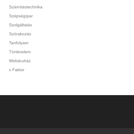
Számítástechnika
Szépségípar
Szolgáltatás
Szórakozás
Tanfolyam
Történelem
Webáruház
x Faktor