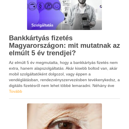
Szolgáltatás
Bankkártyás fizetés
Magyarországon: mit mutatnak az
elmúlt 5 év trendjei?
Az elmúlt 5 év megmutatta, hogy a bankkártyás fizetés nem
extra, hanem alapszolgáltatás. Akár kisebb boltod van, akár
mobil szolgáltatóként dolgozol, vagy éppen a
vendéglátásban, rendezvényszervezésben tevékenykedsz, a
digitális fizetésről nem lehet többé lemaradni. Néhány éve
még sokan kétkedve fogadták, ha egy kisboltban, piacon
Tovább
vagy szolgáltatónál bankkártyával szerettek volna fizetni. …