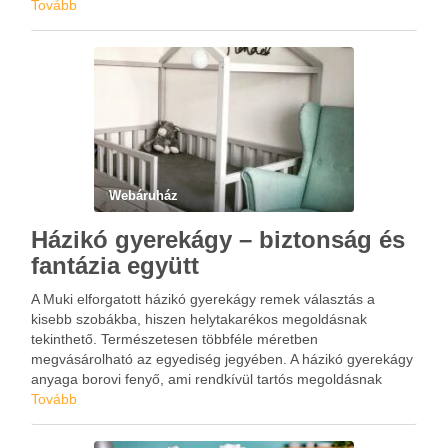
Tovább
Webáruház
Házikó gyerekágy – biztonság és
fantázia együtt
A Muki elforgatott házikó gyerekágy remek választás a
kisebb szobákba, hiszen helytakarékos megoldásnak
tekinthető. Természetesen többféle méretben
megvásárolható az egyediség jegyében. A házikó gyerekágy
anyaga borovi fenyő, ami rendkívül tartós megoldásnak
számít. Ez nem csupán kényelmes fekhely, hanem fejlesztő
Tovább
eszköz is, hiszen önállóságra, képzeletre és fantáziára
ösztönzi a lurkót. Egy …