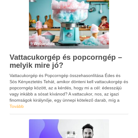
Webáruház
Vattacukorgép és popcorngép –
melyik mire jó?
Vattacukorgép és Popcorngép összehasonlítása Édes és
Sós Kényeztetés Tehát, amikor dönteni kell vattacukorgép és
popcorngép között, az a kérdés, hogy mi a cél: édesszájú
vagy inkább a sósat kívánod? A vattacukor, nos, az igazi
finomságok királynője, egy ünnepi kötelező darab, míg a
popcorn a filmesték legjobb barátja, lehetőleg egy jó …
Tovább