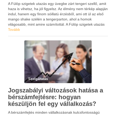
A Fülöp szigetek utazás egy üvegbe zárt tengeri szellő, amit
haza is vihetsz, ha jól figyelsz. Az élmény nem térkép alapján
indul, hanem egy finom sóillatú érzésből, ami ott ül az első
mango shake szélén a tengerparton, ahol a homok
világosabb, mint amire számítottál. A Fülöp szigetek utazás
mindenkinek ad …
Tovább
Szolgáltatás
Jogszabályi változások hatása a
bérszámfejtésre: hogyan
készüljön fel egy vállalkozás?
A bérszámfejtés minden vállalkozásnak kulcsfontosságú