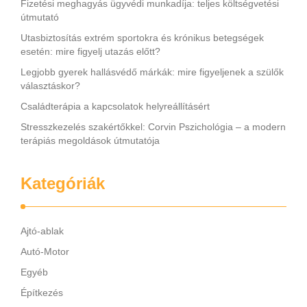
Fizetési meghagyás ügyvédi munkadíja: teljes költségvetési
útmutató
Utasbiztosítás extrém sportokra és krónikus betegségek
esetén: mire figyelj utazás előtt?
Legjobb gyerek hallásvédő márkák: mire figyeljenek a szülők
választáskor?
Családterápia a kapcsolatok helyreállításért
Stresszkezelés szakértőkkel: Corvin Pszichológia – a modern
terápiás megoldások útmutatója
Kategóriák
Ajtó-ablak
Autó-Motor
Egyéb
Építkezés