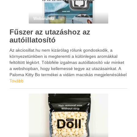
Webáruház
Fűszer az utazáshoz az
autóillatosító
Az akciosillat.hu nem kizárólag rólunk gondoskodik, a
környezetünkben is megteremti a különleges aromákkal
feltöltött légkört. Többféle izgalmas autóillatosító vár minket
a webshopban, hogy kellemessé tegye az utazásainkat. A
Paloma Kitty Bo termékei a vidám macskás megjelenésükkel
a gyermekek kedvenceivé is válhatnak. A piros Bubble Gum
Tovább
vagy a sárga színű Happy …