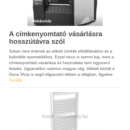
Webáruház
A címkenyomtató vásárlásra
hosszútávra szól
Sokan nem értenek az etikett címkék előállításához és a
különféle nyomtatókhoz. Ezzel nincs is semmi baj, mert a
címkenyomtató vásárlása és használata nem egyszerű
feladat. Ugyanakkor számos magyar cég, többek között a
Duna Shop is segít eligazodni ebben a világban, figyelve
arra, hogy a kliens minden téren jól járjon. A …
Tovább