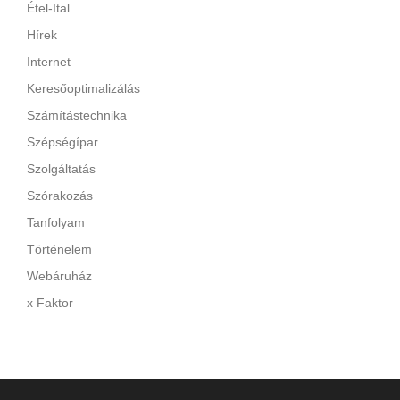
Étel-Ital
Hírek
Internet
Keresőoptimalizálás
Számítástechnika
Szépségípar
Szolgáltatás
Szórakozás
Tanfolyam
Történelem
Webáruház
x Faktor