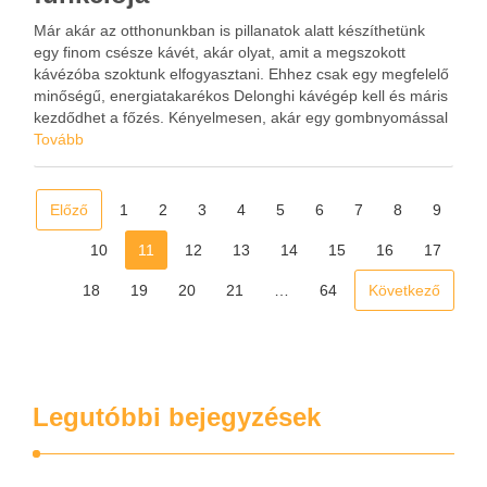
Már akár az otthonunkban is pillanatok alatt készíthetünk
egy finom csésze kávét, akár olyat, amit a megszokott
kávézóba szoktunk elfogyasztani. Ehhez csak egy megfelelő
minőségű, energiatakarékos Delonghi kávégép kell és máris
kezdődhet a főzés. Kényelmesen, akár egy gombnyomással
el tudjuk készíteni a kedvencünket, legyen az egy
Tovább
eszpresszó, capuccino vagy latte. …
Előző
1
2
3
4
5
6
7
8
9
10
11
12
13
14
15
16
17
18
19
20
21
…
64
Következő
Legutóbbi bejegyzések