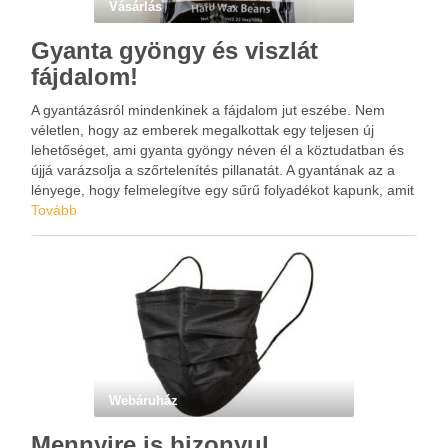
Vásárlás
Gyanta gyöngy és viszlát
fájdalom!
A gyantázásról mindenkinek a fájdalom jut eszébe. Nem
véletlen, hogy az emberek megalkottak egy teljesen új
lehetőséget, ami gyanta gyöngy néven él a köztudatban és
újjá varázsolja a szőrtelenítés pillanatát. A gyantának az a
lényege, hogy felmelegítve egy sűrű folyadékot kapunk, amit
fel kell vinni a testre, majd egy spatula …
Tovább
Webáruház
Mennyire is bizonyul