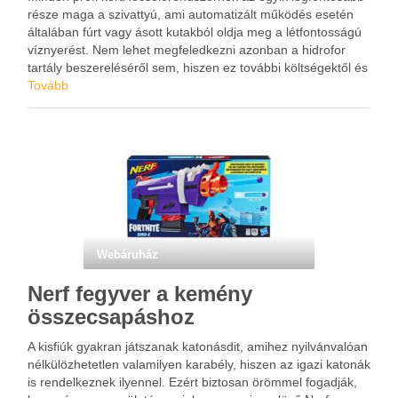
része maga a szivattyú, ami automatizált működés esetén
általában fúrt vagy ásott kutakból oldja meg a létfontosságú
víznyerést. Nem lehet megfeledkezni azonban a hidrofor
tartály beszereléséről sem, hiszen ez további költségektől és
gondoktól tudja megszabadítani a tulajdonosát. Kétségtelen,
Tovább
hogy az öntözéstechnikai rendszert egy nagyon …
Webáruház
Nerf fegyver a kemény
összecsapáshoz
A kisfiúk gyakran játszanak katonásdit, amihez nyilvánvalóan
nélkülözhetetlen valamilyen karabély, hiszen az igazi katonák
is rendelkeznek ilyennel. Ezért biztosan örömmel fogadják,