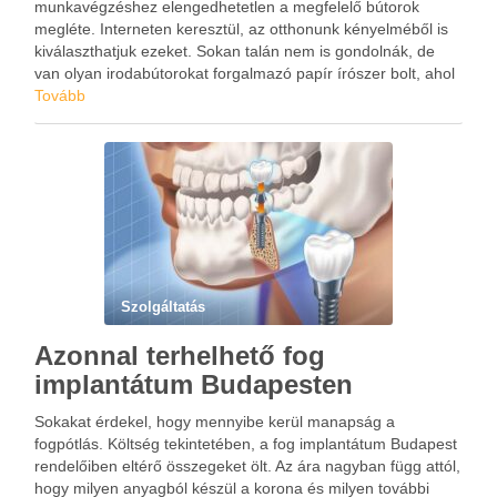
munkavégzéshez elengedhetetlen a megfelelő bútorok
megléte. Interneten keresztül, az otthonunk kényelméből is
kiválaszthatjuk ezeket. Sokan talán nem is gondolnák, de
van olyan irodabútorokat forgalmazó papír írószer bolt, ahol
pár kattintással megvásárolhatjuk a kívánt darabokat. Ilyen
Tovább
oldalakon nemcsak egyszerű papírárut lehet igényelni. A
megfelelő …
Szolgáltatás
Azonnal terhelhető fog
implantátum Budapesten
Sokakat érdekel, hogy mennyibe kerül manapság a
fogpótlás. Költség tekintetében, a fog implantátum Budapest
rendelőiben eltérő összegeket ölt. Az ára nagyban függ attól,
hogy milyen anyagból készül a korona és milyen további