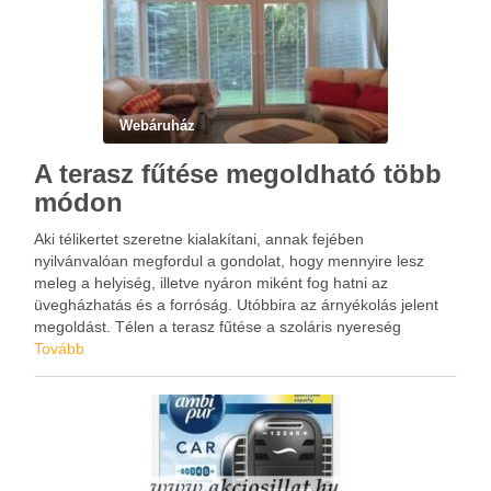
Webáruház
A terasz fűtése megoldható több
módon
Aki télikertet szeretne kialakítani, annak fejében
nyilvánvalóan megfordul a gondolat, hogy mennyire lesz
meleg a helyiség, illetve nyáron miként fog hatni az
üvegházhatás és a forróság. Utóbbira az árnyékolás jelent
megoldást. Télen a terasz fűtése a szoláris nyereség
maximalizálásával is történhet, ami az üvegfelületek
Tovább
alkalmazásával érhető el. Ezek hőszigetelt kivitele …