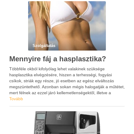
Szolgáltatás
Mennyire fáj a hasplasztika?
Többféle okból kifolyólag lehet valakinek szüksége
hasplasztika elvégzésére, hiszen a terhességi, fogyási
csíkok, striák egy része, jó esetben az egész elváltozás
megszüntethető. Azonban sokan mégis halogatják a műtétet,
mert félnek az ezzel járó kellemetlenségektől, illetve a
hosszú regenerálódási időtől. A hasplasztika után általában
Tovább
enyhe vagy mérsékelt fájdalom jelentkezhet azoknál, akik …