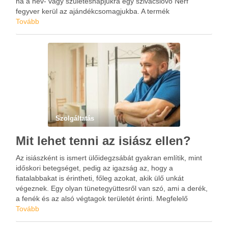
ha a név- vagy születésnapjukra egy szivacslövő Nerf
fegyver kerül az ajándékcsomagjukba. A termék
megvásárolható a jatekotthon.hu online szaküzletből, ahol
Tovább
számtalan típus közül lehet válogatni. Például az Ultra Select
Nerf …
Szolgáltatás
Mit lehet tenni az isiász ellen?
Az isiászként is ismert ülőidegzsábát gyakran említik, mint
időskori betegséget, pedig az igazság az, hogy a
fiatalabbakat is érintheti, főleg azokat, akik ülő unkát
végeznek. Egy olyan tünetegyüttesről van szó, ami a derék,
a fenék és az alsó végtagok területét érinti. Megfelelő
gyakorlatokkal persze segíteni lehet a panaszokon. Az isiász
Tovább
…