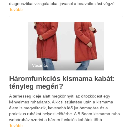
diagnosztikai vizsgálatokat javasol a beavatkozást végző
szakember. Másik fontos tényező, hogy a fog implantátum
Tovább
Budapesten való beültetése előtt …
Vásárlás
Háromfunkciós kismama kabát:
tényleg megéri?
A terhesség ideje alatt megkönnyíti az öltözködést egy
kényelmes ruhadarab. A kicsi születése után a kismama
élete is megváltozik, kevesebb idő jut önmagára és a
praktikus ruhákat helyezi előtérbe. A B.Boom kismama ruha
webáruház szerint a három funkciós kabátok több
élethelyzetben is jól jönnek. Érdemes beszerezni már a
Tovább
várandóság idején, …