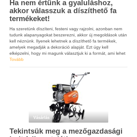
Ha nem értünk a gyaluláshoz,
akkor válasszuk a díszíthető fa
termékeket!
Ha szeretünk díszíteni, festeni vagy rajzolni, azonban nem
tudunk alapanyagokat beszerezni, akkor új megoldások után
kell néznünk. Ilyenek lehetnek a díszíthető fa termékek,
amelyek megadják a dekoráció alapját. Ezt úgy kell
elképzelni, hogy mi magunk választjuk ki a formát, ami lehet
egy rénszarvas, szív vagy éppen ékszerdoboz.
Tovább
Vásárlás
Tekintsük meg a mezőgazdasági