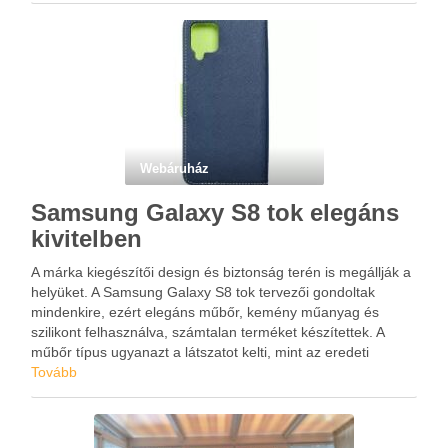
Webáruház
Samsung Galaxy S8 tok elegáns
kivitelben
A márka kiegészítői design és biztonság terén is megállják a
helyüket. A Samsung Galaxy S8 tok tervezői gondoltak
mindenkire, ezért elegáns műbőr, kemény műanyag és
szilikont felhasználva, számtalan terméket készítettek. A
műbőr típus ugyanazt a látszatot kelti, mint az eredeti
marhabőr. Viszonylag egyszerű a tisztítása. Ki van párnázva,
Tovább
ezért biztosítja …