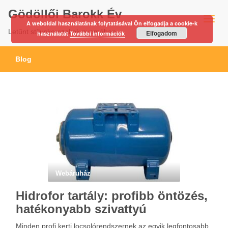
Gödöllői Barokk Év
A weboldal használatának folytatásával Ön elfogadja a cookie-k
Letűnt stíluskorszakok nyomában…
Elfogadom
használatát
További információk
Blog
Webáruház
Hidrofor tartály: profibb öntözés,
hatékonyabb szivattyú
Minden profi kerti locsolórendszernek az egyik legfontosabb