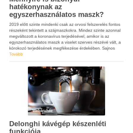
hatékonynak az
egyszerhasználatos maszk?
2019 előtt szinte mindenki csak az orvosi felszerelés fontos
részeként tekintett a szájmaszkokra. Mindez szinte azonnal
megváltozott a koronavírus terjedésével, amikor is az
egyszerhasználatos maszk a viselet szerves részévé vált, a
kórokozó terjedésének megfékezése érdekében. Sajnos
ezen egyszerű kellék kapcsán egyre több tévhit is lángra
Tovább
kapott. Egyesek az orvosok szavainak …
Webáruház
Delonghi kávégép készenléti
funkciója