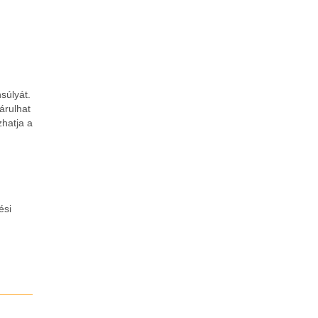
súlyát.
árulhat
zhatja a
ési