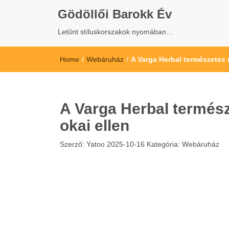
Gödöllői Barokk Év
Letűnt stíluskorszakok nyomában…
Home
/
Webáruház
/
A Varga Herbal természetes
A Varga Herbal termés
okai ellen
Szerző:
Yatoo
2025-10-16
Kategória:
Webáruház