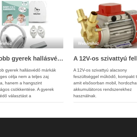
áruház
Webáruház
Legjobb gyerek hallásvédő márkák: mire figyeljenek a szülők választáskor?
obb gyerek hallásvédő márkák
A 12V-os szivattyú alacsony
ges célja nem a teljes zaj
feszültséggel működő, kompakt t
sa, hanem a hangszint
amit elsősorban mobil, hordozha
ságos csökkentése. A gyerek
akkumulátoros rendszerekhez
édő választást a
használnak.
rplugs.hu weboldal is
nyítheti a szülők számára. A túl
szigetelés a gyerekeknél
metlenséget, félelmet vagy
ntáltságot is okozhat. A jó
édő egyensúlyt teremt, védi a