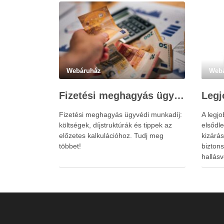
Webáruház
Web
Fizetési meghagyás ügyvédi munkadíja: teljes költségvetési útmutató
Fizetési meghagyás ügyvédi munkadíj:
A legj
költségek, díjstruktúrák és tippek az
elsődle
előzetes kalkulációhoz. Tudj meg
kizárá
többet!
bizton
hallásv
www.ea
megkön
erős el
kényel
dezorie
hallásv