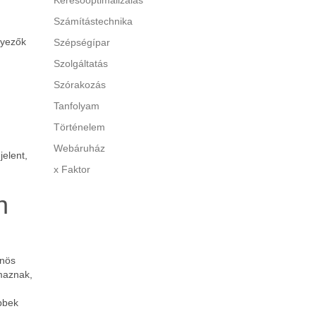
Keresőoptimalizálás
Számítástechnika
nyezők
Szépségípar
Szolgáltatás
Szórakozás
Tanfolyam
Történelem
Webáruház
jelent,
x Faktor
n
önös
lmaznak,
bbek