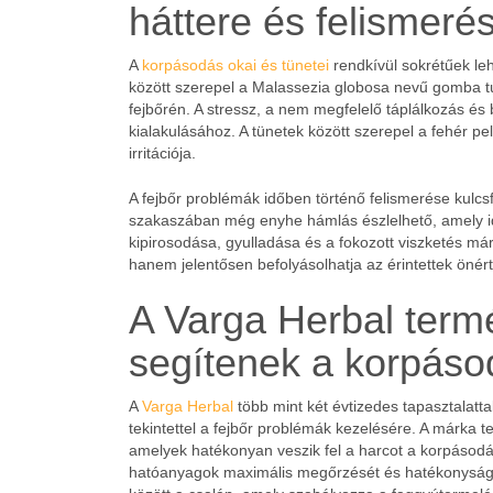
háttere és felismeré
A
korpásodás okai és tünetei
rendkívül sokrétűek leh
között szerepel a Malassezia globosa nevű gomba 
fejbőrén. A stressz, a nem megfelelő táplálkozás és
kialakulásához. A tünetek között szerepel a fehér pe
irritációja.
A fejbőr problémák időben történő felismerése kulc
szakaszában még enyhe hámlás észlelhető, amely időv
kipirosodása, gyulladása és a fokozott viszketés már
hanem jelentősen befolyásolhatja az érintettek önért
A Varga Herbal term
segítenek a korpás
A
Varga Herbal
több mint két évtizedes tapasztalatt
tekintettel a fejbőr problémák kezelésére. A márka
amelyek hatékonyan veszik fel a harcot a korpásodás o
hatóanyagok maximális megőrzését és hatékonyságá