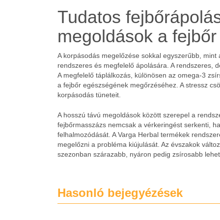
Tudatos fejbőrápolá
megoldások a fejbőr
A korpásodás megelőzése sokkal egyszerűbb, mint a 
rendszeres és megfelelő ápolására. A rendszeres, d
A megfelelő táplálkozás, különösen az omega-3 zsí
a fejbőr egészségének megőrzéséhez. A stressz csökk
korpásodás tüneteit.
A hosszú távú megoldások között szerepel a rendsze
fejbőrmasszázs nemcsak a vérkeringést serkenti, ha
felhalmozódását. A Varga Herbal termékek rendszere
megelőzni a probléma kiújulását. Az évszakok változá
szezonban szárazabb, nyáron pedig zsírosabb lehet 
Hasonló bejegyézések