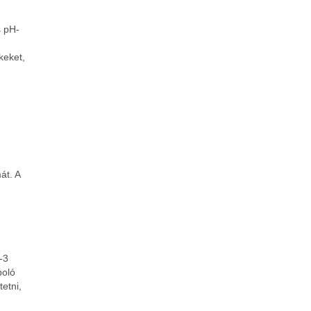
s pH-
keket,
át. A
-3
poló
tetni,