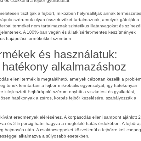
t és csökkenti a fejbőr gyulladását.
letesen tisztítják a fejbőrt, miközben helyreállítják annak természete
rápoló szérumok olyan összetevőket tartalmaznak, amelyek gátolják a
rbal termékei nem tartalmaznak szintetikus illatanyagokat és színezé
t jelentenek. A 100%-ban vegán és állatkísérlet-mentes készítmények
yos hajápolási termékekkel szemben.
ermékek és használatuk:
a hatékony alkalmazáshoz
dás elleni termék is megtalálható, amelyek célzottan kezelik a problém
gítenek fenntartani a fejbőr mikrobiális egyensúlyát, így hatékonyan
re kifejlesztett Fejbőrápoló szérum enyhíti a viszketést és gyulladást,
nösen hatékonyak a zsíros, korpás fejbőr kezelésére, szabályozzák a
kívánt eredmények eléréséhez. A korpásodás elleni sampont ajánlott 2
va és 3-5 percig hatni hagyva a megfelelő hatás érdekében. A fejbőrá
őleg hajmosás után. A csaláncseppeket közvetlenül a fejbőrre kell csepeg
ességgel alkalmazva a súlyosabb esetekben.