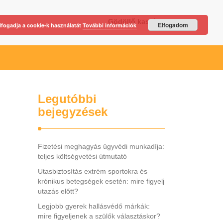
Gödöllő kastély
Elfogadom
lfogadja a cookie-k használatát
További információk
Legutóbbi
bejegyzések
Fizetési meghagyás ügyvédi munkadíja:
teljes költségvetési útmutató
Utasbiztosítás extrém sportokra és
krónikus betegségek esetén: mire figyelj
utazás előtt?
Legjobb gyerek hallásvédő márkák:
mire figyeljenek a szülők választáskor?