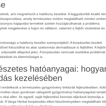
se
etnek, ami megnehezíti a hatékony kezelést. A leggyakoribb kiváltó té
túlszaporodása, amely természetes módon megtalálható minden ember
 bizonyos hajápolási termékek szintén hozzájárulhatnak a probléma
lyhek megjelenése a hajon és vállakon, valamint a fejbőr viszketése és
sfontosságú a hatékony kezelés szempontjából. A korpásodás kezdeti
el fokozódhat és akár szeborreás dermatitisszé is fejlődhet. A fejbőr
 súlyosabb állapotot jelez. A korpásodás nemcsak esztétikai problémát 
ékelését és életminőségét is.
észetes hatóanyagai: hogya
odás kezelésében
al rendelkezik a természetes gyógynövény tinktúrák fejlesztésében, kül
 termékei olyan gondosan válogatott gyógynövényi hatóanyagokat tarta
kai ellen. Az egyedi, saját fejlesztésű kivonási eljárásuk biztosítja a
t. A Varga Herbal korpásodás elleni készítményeiben megtalálható tö