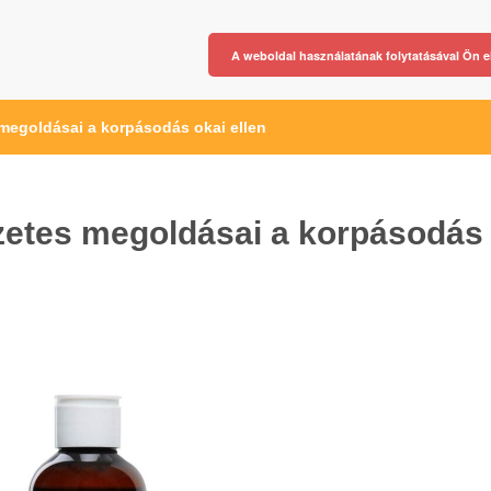
A weboldal használatának folytatásával Ön e
 megoldásai a korpásodás okai ellen
zetes megoldásai a korpásodás