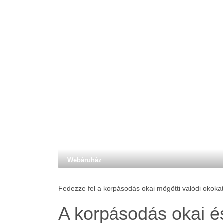
Webáruház
Fedezze fel a korpásodás okai mögötti valódi okoka
A korpásodás okai és