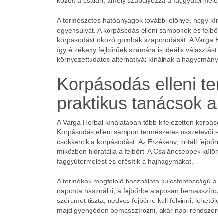
között a csalán, amely szabályozza a faggyútermelés
A természetes hatóanyagok további előnye, hogy kímé
egyensúlyát. A korpásodás elleni samponok és fejbő
korpásodást okozó gombák szaporodását. A Varga He
így érzékeny fejbőrűek számára is ideális választás
környezettudatos alternatívát kínálnak a hagyomán
Korpásodás elleni t
praktikus tanácsok 
A Varga Herbal kínálatában több kifejezetten korpáso
Korpásodás elleni sampon természetes összetevői se
csökkentik a korpásodást. Az Érzékeny, irritált fejbőr
miközben hidratálja a fejbőrt. A Csaláncseppek külö
faggyútermelést és erősítik a hajhagymákat.
A termékek megfelelő használata kulcsfontosságú a 
naponta használni, a fejbőrbe alaposan bemasszíroz
szérumot tiszta, nedves fejbőrre kell felvinni, lehet
majd gyengéden bemasszírozni, akár napi rendszer