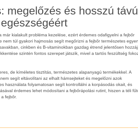
s: megelőzés és hosszú távú
 egészségéért
már kialakult probléma kezelése, ezért érdemes odafigyelni a fejbőr
e nem túl gyakori hajmosás segít megőrizni a fejbőr természetes egyen
rsavakban, cinkben és B-vitaminokban gazdag étrend jelentősen hozzáj
entése szintén fontos szerepet játszik, mivel a tartós feszültség foko
res, de kíméletes tisztítás, természetes alapanyagú termékekkel. A
nem segít eltávolítani az elhalt hámsejteket és megelőzni azok
s használata folyamatosan segít kontrollálni a korpásodás okait, és
sával érdemes lehet módosítani a fejbőrápolási rutint, hiszen a téli fűt
a fejbőr.