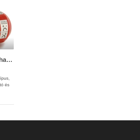
A 12V-os szivattyú felhasználása
ípus,
tó és