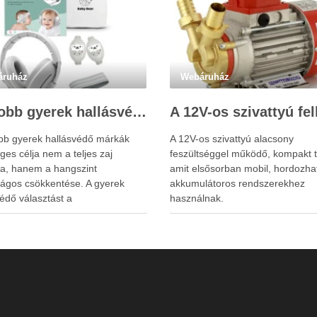
áruház
Webáruház
Legjobb gyerek hallásvédő márkák: mire figyeljenek a szülők választáskor?
obb gyerek hallásvédő márkák
A 12V-os szivattyú alacsony
ges célja nem a teljes zaj
feszültséggel működő, kompakt t
sa, hanem a hangszint
amit elsősorban mobil, hordozha
ságos csökkentése. A gyerek
akkumulátoros rendszerekhez
édő választást a
használnak.
rplugs.hu weboldal is
nyítheti a szülők számára. A túl
szigetelés a gyerekeknél
metlenséget, félelmet vagy
ntáltságot is okozhat. A jó
édő egyensúlyt teremt, védi a
 miközben …