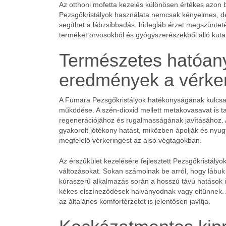
Az otthoni mofetta kezelés különösen értékes azon
Pezsgőkristályok használata nemcsak kényelmes, de 
segíthet a lábzsibbadás, hidegláb érzet megszüntet
terméket orvosokból és gyógyszerészekből álló kutató
Természetes hatóany
eredmények a vérker
A Fumara Pezsgőkristályok hatékonyságának kulcsa
működése. A szén-dioxid mellett metakovasavat is t
regenerációjához és rugalmasságának javításához. 
gyakorolt jótékony hatást, miközben ápolják és nyugt
megfelelő vérkeringést az alsó végtagokban.
Az érszűkület kezelésére fejlesztett Pezsgőkristályo
változásokat. Sokan számolnak be arról, hogy lábuk
kúraszerű alkalmazás során a hosszú távú hatások is 
kékes elszíneződések halványodnak vagy eltűnnek. 
az általános komfortérzetet is jelentősen javítja.