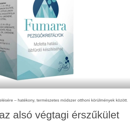
elésére – hatékony, természetes módszer otthoni körülmények között.
z alsó végtagi érszűkület