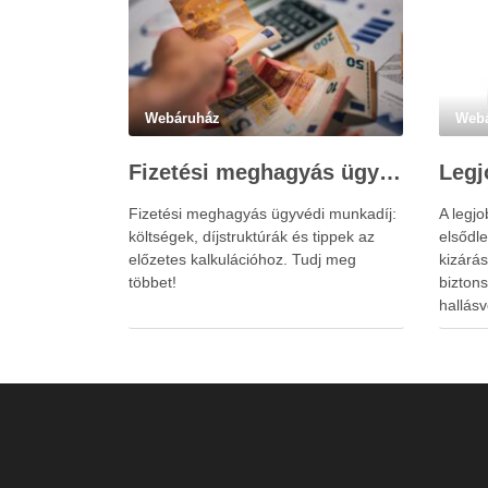
Webáruház
Web
Fizetési meghagyás ügyvédi munkadíja: teljes költségvetési útmutató
Fizetési meghagyás ügyvédi munkadíj:
A legj
költségek, díjstruktúrák és tippek az
elsődle
előzetes kalkulációhoz. Tudj meg
kizárá
többet!
bizton
hallásv
www.ea
megkön
erős el
kényel
dezorie
hallásv
fület,