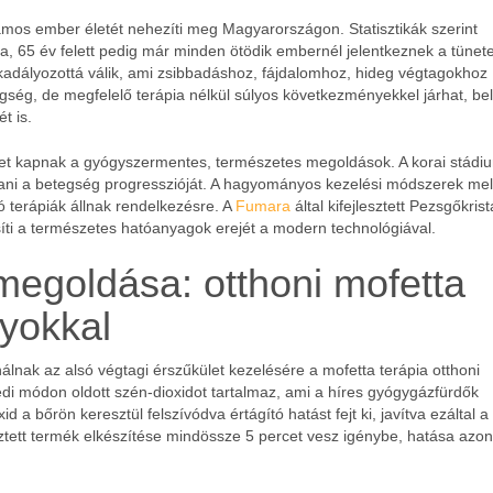
mos ember életét nehezíti meg Magyarországon. Statisztikák szerint
, 65 év felett pedig már minden ötödik embernél jelentkeznek a tünete
akadályozottá válik, ami zsibbadáshoz, fájdalomhoz, hideg végtagokhoz
egség, de megfelelő terápia nélkül súlyos következményekkel járhat, be
t is.
met kapnak a gyógyszermentes, természetes megoldások. A korai stád
tani a betegség progresszióját. A hagyományos kezelési módszerek mell
 terápiák állnak rendelkezésre. A
Fumara
által kifejlesztett Pezsgőkris
síti a természetes hatóanyagok erejét a modern technológiával.
megoldása: otthoni mofetta
lyokkal
lnak az alsó végtagi érszűkület kezelésére a mofetta terápia otthoni
i módon oldott szén-dioxidot tartalmaz, ami a híres gyógygázfürdők
 a bőrön keresztül felszívódva értágító hatást fejt ki, javítva ezáltal a
lesztett termék elkészítése mindössze 5 percet vesz igénybe, hatása azo