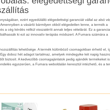
óbálás: elégedettségi garan
zállítás
yságában, ezért egyedülálló elégedettségi garanciát vállal az alsó vé
a. Amennyiben a vásárló bármilyen okból elégedetlen lenne, a termék a
 és a cég kérdés nélkül visszatéríti annak teljes vételárát. Ez a garancia
óbálhassák ki ezt az innovatív terápiás módszert. A Fumara számára a
hozszállítás lehetősége. A termék különböző csomagokban érhető el, í
a. Egy doboz hét adagot tartalmaz, amelyek mindegyike két napig haszn
őt biztosít. A kedvezőbb csomagajánlatok pedig ajándék termékeket is
 rendelés egyszerűen, a Fumara weboldalán keresztül intézhető, és a t