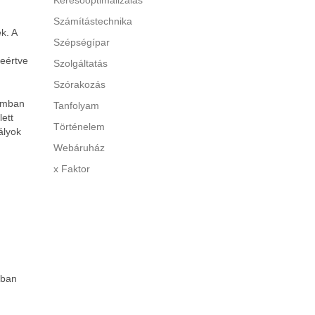
Keresőoptimalizálás
Számítástechnika
k. A
Szépségípar
leértve
Szolgáltatás
Szórakozás
iumban
Tanfolyam
ett
Történelem
tályok
Webáruház
x Faktor
nban