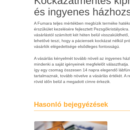
Kockázatmentes kipr
és ingyenes házhozs
A Fumara teljes mértékben megbízik terméke hatékon
érszűkület kezelésére fejlesztett Pezsgőkristályokr
vásárlástól számított két héten belül visszaküldhető,
lehetővé teszi, hogy a páciensek kockázat nélkül pr
vásárlók elégedettsége elsődleges fontosságú.
A vásárlás kényelmét tovább növeli az ingyenes ház
mindenki a saját igényeinek megfelelőt választhatj
így egy csomag összesen 14 napra elegendő lábfürd
tartalmaznak, tovább növelve a vásárlás értékét. A
rövid időn belül a megadott címre érkezik.
Hasonló bejegyézések