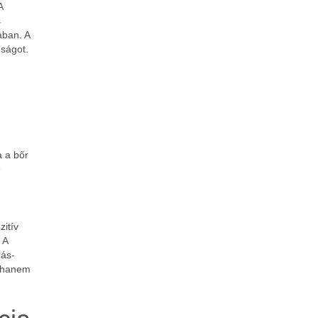
A
s
ában. A
nságot.
a a bőr
e
zitív
 A
lás-
, hanem