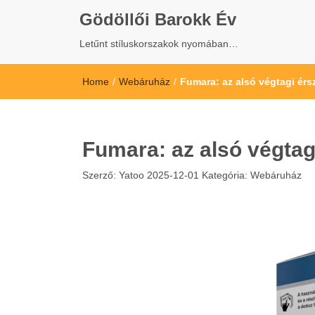
Gödöllői Barokk Év
Letűnt stíluskorszakok nyomában…
Home
/
Webáruház
/
Fumara: az alsó végtagi ér
Fumara: az alsó végtag
Szerző:
Yatoo
2025-12-01
Kategória:
Webáruház