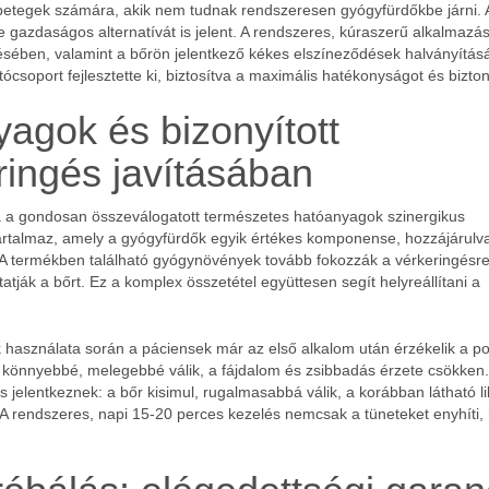
 betegek számára, akik nem tudnak rendszeresen gyógyfürdőkbe járni. 
gazdaságos alternatívát is jelent. A rendszeres, kúraszerű alkalmazá
ésében, valamint a bőrön jelentkező kékes elszíneződések halványítás
csoport fejlesztette ki, biztosítva a maximális hatékonyságot és bizto
agok és bizonyított
ingés javításában
 a gondosan összeválogatott természetes hatóanyagok szinergikus
artalmaz, amely a gyógyfürdők egyik értékes komponense, hozzájárulv
A termékben található gyógynövények tovább fokozzák a vérkeringésr
atják a bőrt. Ez a komplex összetétel együttesen segít helyreállítani a
k használata során a páciensek már az első alkalom után érzékelik a po
 könnyebbé, melegebbé válik, a fájdalom és zsibbadás érzete csökken.
jelentkeznek: a bőr kisimul, rugalmasabbá válik, a korábban látható li
A rendszeres, napi 15-20 perces kezelés nemcsak a tüneteket enyhíti