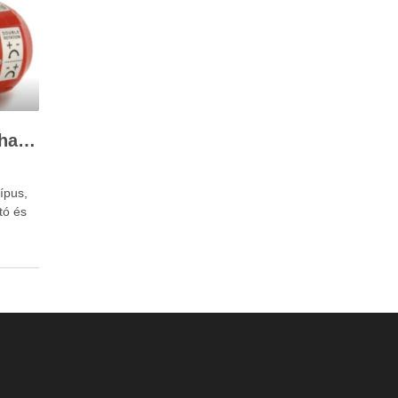
A 12V-os szivattyú felhasználása
ípus,
tó és