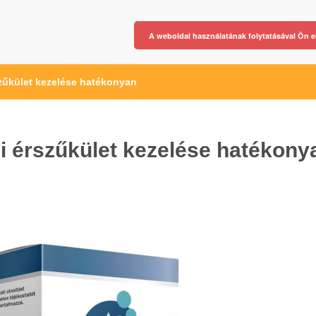
A weboldal használatának folytatásával Ön e
szűkület kezelése hatékonyan
i érszűkület kezelése hatékony