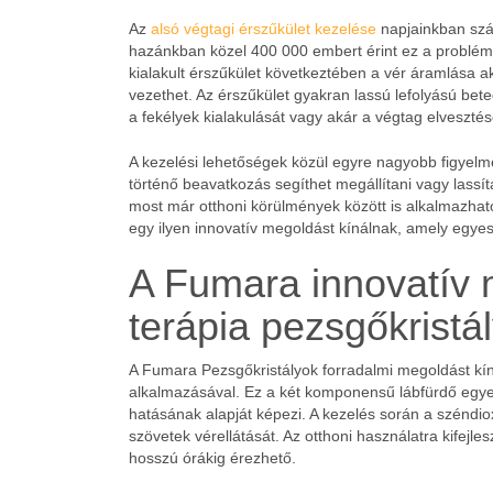
Az
alsó végtagi érszűkület kezelése
napjainkban szá
hazánkban közel 400 000 embert érint ez a probléma
kialakult érszűkület következtében a vér áramlása 
vezethet. Az érszűkület gyakran lassú lefolyású bet
a fekélyek kialakulását vagy akár a végtag elvesztésé
A kezelési lehetőségek közül egyre nagyobb figyel
történő beavatkozás segíthet megállítani vagy lassí
most már otthoni körülmények között is alkalmazható
egy ilyen innovatív megoldást kínálnak, amely egye
A Fumara innovatív 
terápia pezsgőkristá
A Fumara Pezsgőkristályok forradalmi megoldást kíná
alkalmazásával. Ez a két komponensű lábfürdő egyed
hatásának alapját képezi. A kezelés során a széndioxid
szövetek vérellátását. Az otthoni használatra kifej
hosszú órákig érezhető.