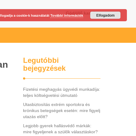
Gödöllő kastély
Elfogadom
lfogadja a cookie-k használatát
További információk
Legutóbbi
an
bejegyzések
Fizetési meghagyás ügyvédi munkadíja:
teljes költségvetési útmutató
Utasbiztosítás extrém sportokra és
krónikus betegségek esetén: mire figyelj
utazás előtt?
Legjobb gyerek hallásvédő márkák:
mire figyeljenek a szülők választáskor?