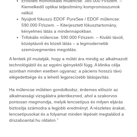
Erősített monofokális műlencse: 385.000 Ft/szem. –
Kiemelkedő optikai teljesítmény kompromisszumok
nélkül.
Nyújtott fókuszú EDOF PureSee / EDOF műlencse:
590.000 Ft/szem. – Kiterjesztett fókusztartomány,
kényelmes látás a mindennapokban.
Trifokális műlencse: 590.000 Ft/szem. – Kiváló távoli,
középtávoli és közeli látás – a legmodernebb
szemüvegmentes megoldás.
A fentiek jól mutatják, hogy a műtét ára mindig az alkalmazott
technológiától és az egyéni igényektől függ. A klinika célja
azonban minden esetben ugyanaz: a páciens hosszú távú
elégedettsége és a lehető legprecízebb látásjavítás.
Ha műlencse műtéten gondolkodsz, érdemes először az
alkalmassági vizsgálatra jelentkezned, ahol a szakorvos
pontosan megmondja, melyik lencsetípus és milyen eljárás
biztosítja számodra a legjobb eredményt. A részletes árakat,
lencsetípusokat és a folyamat minden lépését megtalálod a
drszaboantal.hu oldalon.”