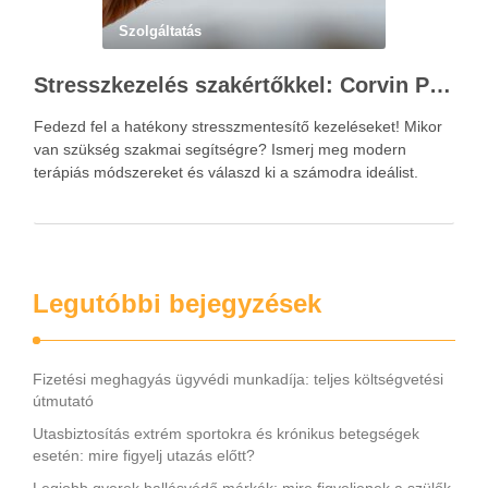
Szolgáltatás
Stresszkezelés szakértőkkel: Corvin Pszichológia – a modern terápiás megoldások útmutatója
Fedezd fel a hatékony stresszmentesítő kezeléseket! Mikor
van szükség szakmai segítségre? Ismerj meg modern
terápiás módszereket és válaszd ki a számodra ideálist.
Legutóbbi bejegyzések
Fizetési meghagyás ügyvédi munkadíja: teljes költségvetési
útmutató
Utasbiztosítás extrém sportokra és krónikus betegségek
esetén: mire figyelj utazás előtt?