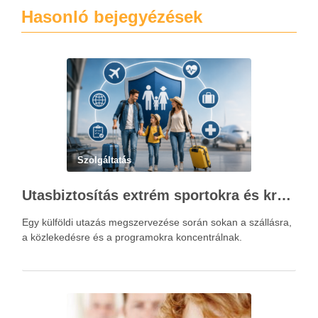
Hasonló bejegyézések
Szolgáltatás
Utasbiztosítás extrém sportokra és krónikus betegségek esetén: mire figyelj utazás előtt?
Egy külföldi utazás megszervezése során sokan a szállásra,
a közlekedésre és a programokra koncentrálnak.