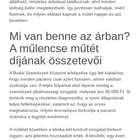
átlátható, részletes árlistával találkoznak, ahol minden
költség külön megtekinthető. Így pontosan tudhatják, miért
fizetnek, és milyen ellátást kapnak a műtét napján és azt
követően.
Mi van benne az árban?
A műlencse műtét
díjának összetevői
A Budai Szemészeti Központ árképzése úgy lett kialakítva,
hogy minden páciens csak azért fizessen, amire valóban
szüksége van. A teljes folyamat első lépése mindig a
szemészeti alkalmassági vizsgálat, melynek ára 40 000 Ft. Itt
történik meg a részletes diagnosztika, a szem állapotának
teljes feltérképezése, valamint az, hogy az orvos
meghatározza, milyen lencsetípus biztosítja a páciens
számára a legjobb eredményt.
A műtétet követően a klinika két kontroll vizsgálat biztosít
ingyen, ami jelentős hozzáadott érték. A későbbi, egy éven