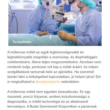
Szolgáltatás
A műlencse műtét az egyik legbiztonságosabb és
leghatékonyabb megoldás a szemüveg- és dioptriafüggés
csökkentésére, illetve teljes megszüntetésére. Azonban nem
mindenki tudja, pontosan mit kap a műtét áráért, és milyen
szolgáltatások tartoznak bele az ajánlatba. Ha szeretnél
tisztán látni a költségekkel kapcsolatban, jó helyen jársz! Ezt
is megtudhatod a
drszaboantal.hu
weboldalon.
A műlencse műtét nem egyetlen beavatkozás. Ez egy
összetett, precíz folyamat, amiben kulcsfontosságú a
diagnosztika, a műtéti technológia és az alkalmazott
lencsetípus. A Budai Szemészeti Központban a páciensek