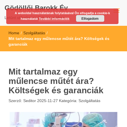
Gödöllői Barokk Év
A weboldal használatának folytatásával Ön elfogadja a cookie-k
Letűnt stíluskorszakok nyomában…
Elfogadom
használatát
További információk
Home
/
Szolgáltatás
/
Mit tartalmaz egy műlencse műtét ára? Költségek és
garanciák
Mit tartalmaz egy
műlencse műtét ára?
Költségek és garanciák
Szerző:
Seditor
2025-11-27
Kategória:
Szolgáltatás