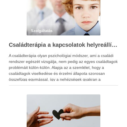
Szolgáltatás
Családterápia a kapcsolatok helyreállításért
A családterápia olyan pszichológiai módszer, ami a családi
rendszer egészét vizsgálja, nem pedig az egyes családtagok
problémáit külön-külön. Alapja az a szemlélet, hogy a
családtagok viselkedése és érzelmi állapota szorosan
összefügg egymással, így a nehézségek gyakran a
kapcsolati mintázatokban gyökereznek. A családterápia
elsődleges célja nem hibást keresni, hanem a működési …