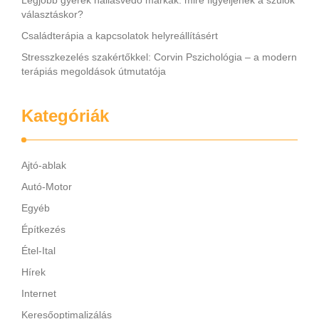
Legjobb gyerek hallásvédő márkák: mire figyeljenek a szülők
választáskor?
Családterápia a kapcsolatok helyreállításért
Stresszkezelés szakértőkkel: Corvin Pszichológia – a modern
terápiás megoldások útmutatója
Kategóriák
Ajtó-ablak
Autó-Motor
Egyéb
Építkezés
Étel-Ital
Hírek
Internet
Keresőoptimalizálás