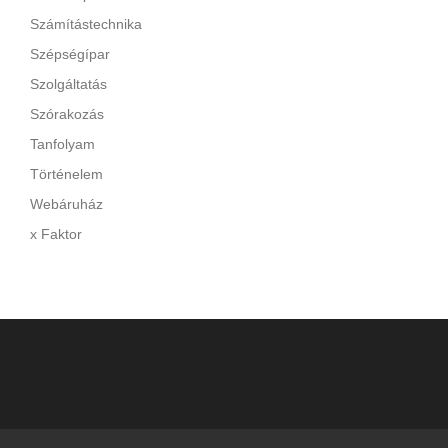
Számítástechnika
Szépségípar
Szolgáltatás
Szórakozás
Tanfolyam
Történelem
Webáruház
x Faktor