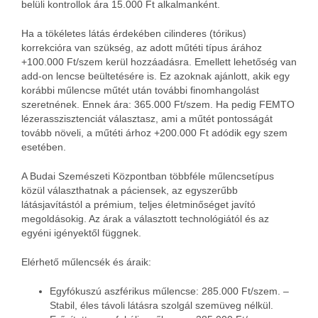
belüli kontrollok ára 15.000 Ft alkalmanként.
Ha a tökéletes látás érdekében cilinderes (tórikus)
korrekcióra van szükség, az adott műtéti típus árához
+100.000 Ft/szem kerül hozzáadásra. Emellett lehetőség van
add-on lencse beültetésére is. Ez azoknak ajánlott, akik egy
korábbi műlencse műtét után további finomhangolást
szeretnének. Ennek ára: 365.000 Ft/szem. Ha pedig FEMTO
lézerasszisztenciát választasz, ami a műtét pontosságát
tovább növeli, a műtéti árhoz +200.000 Ft adódik egy szem
esetében.
A Budai Szemészeti Központban többféle műlencsetípus
közül választhatnak a páciensek, az egyszerűbb
látásjavítástól a prémium, teljes életminőséget javító
megoldásokig. Az árak a választott technológiától és az
egyéni igényektől függnek.
Elérhető műlencsék és áraik:
Egyfókuszú aszférikus műlencse: 285.000 Ft/szem. –
Stabil, éles távoli látásra szolgál szemüveg nélkül.