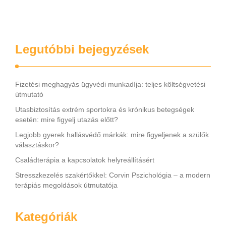
Legutóbbi bejegyzések
Fizetési meghagyás ügyvédi munkadíja: teljes költségvetési
útmutató
Utasbiztosítás extrém sportokra és krónikus betegségek
esetén: mire figyelj utazás előtt?
Legjobb gyerek hallásvédő márkák: mire figyeljenek a szülők
választáskor?
Családterápia a kapcsolatok helyreállításért
Stresszkezelés szakértőkkel: Corvin Pszichológia – a modern
terápiás megoldások útmutatója
Kategóriák