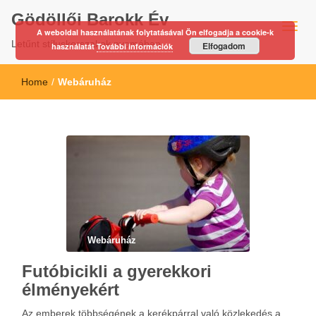
Gödöllői Barokk Év
A weboldal használatának folytatásával Ön elfogadja a cookie-k
Letűnt stíluskorszakok nyomában…
Elfogadom
használatát
További információk
Home
/
Webáruház
Webáruház
Futóbicikli a gyerekkori
élményekért
Az emberek többségének a kerékpárral való közlekedés a