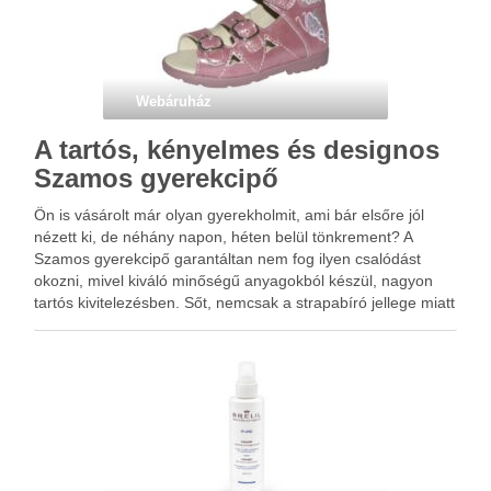
Webáruház
A tartós, kényelmes és designos
Szamos gyerekcipő
Ön is vásárolt már olyan gyerekholmit, ami bár elsőre jól
nézett ki, de néhány napon, héten belül tönkrement? A
Szamos gyerekcipő garantáltan nem fog ilyen csalódást
okozni, mivel kiváló minőségű anyagokból készül, nagyon
tartós kivitelezésben. Sőt, nemcsak a strapabíró jellege miatt
tűnik ki a kicsiknek gyártott lábbelik közül, hanem a …