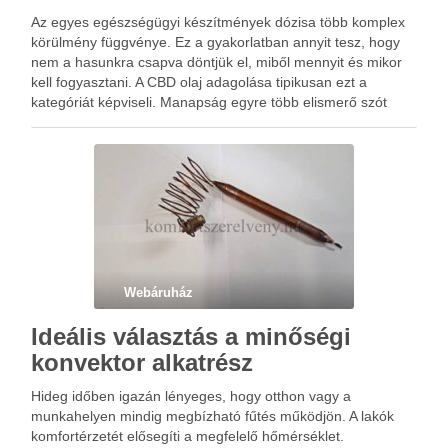
Az egyes egészségügyi készítmények dózisa több komplex
körülmény függvénye. Ez a gyakorlatban annyit tesz, hogy
nem a hasunkra csapva döntjük el, miből mennyit és mikor
kell fogyasztani. A CBD olaj adagolása tipikusan ezt a
kategóriát képviseli. Manapság egyre több elismerő szót
lehet hallani a kender hasznos összetevőjéből nyert CBD
olajról, …
Webáruház
Ideális választás a minőségi
konvektor alkatrész
Hideg időben igazán lényeges, hogy otthon vagy a
munkahelyen mindig megbízható fűtés működjön. A lakók
komfortérzetét elősegíti a megfelelő hőmérséklet.