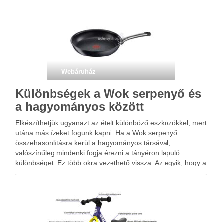
Webáruház
Különbségek a Wok serpenyő és
a hagyományos között
Elkészíthetjük ugyanazt az ételt különböző eszközökkel, mert
utána más ízeket fogunk kapni. Ha a Wok serpenyő
összehasonlításra kerül a hagyományos társával,
valószínűleg mindenki fogja érezni a tányéron lapuló
különbséget. Ez több okra vezethető vissza. Az egyik, hogy a
Wok serpenyő vékony acéllemezekből áll, ami arra szolgál,
hogy hirtelen felmelegedjen, majd …