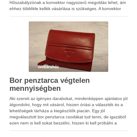
Hőszabályzónak a konvektor nagyszerű megoldás lehet, ám
ehhez többféle kellék vásárlása is szükséges. A konvektor
alkatrész manapság már egyszerűen beszerezhető termék.
Ideális döntés minél hamarabb rendelni, hiszen a műszer
folyamatos …
Webáruház
Bor penztarca végtelen
mennyiségben
Aki szereti az igényes darabokat, mindenképpen ajánlatos jól
átgondolni, hogy mit vásárol, hiszen óriási a választék és a
lehetőségek tárháza a kiegészítők piacán. Egy jól
megválasztott bor penztarca csodákat tud tenni, de igazából
ezen nem is kell sokat beszélni, hiszen ki kell próbálni a
környezet viszonyulását. Meg fogja látni, le …