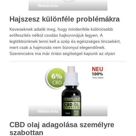
Webáruház
Hajszesz különféle problémákra
Keveseknek adatik meg, hogy mindenféle különösebb
erőfeszítés nélkül csodás hajkoronájuk legyen. A
legtöbbünknek tenni kell a szép és egészséges tincsekért,
mert csak a hajmosás nem bizonyul elegendőnek.
Szerencsére ma már óriási segítséget kapunk az olyan
minőségi kozmetikum gyártóktól, mint ami a Brelil hajszesz
mögött is áll. Az olasz márka tervezői …
Webáruház
CBD olaj adagolása személyre
szabottan