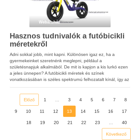
Webáruház
Hasznos tudnivalók a futóbicikli
méretekről
Adni sokkal jobb, mint kapni. Különösen igaz ez, ha a
gyermekeinket szeretnénk meglepni, például a
születésnapjuk alkalmából. De mit is kapjon a kis lurkó ezen
a jeles ünnepen? A futóbicikli méretek és színek
vonatkozásában is széles spektrumú felhozatalt kínál, így az
ajándékozó szülő dolga is jóval könnyebb lesz a vásárlás …
Előző
1
…
3
4
5
6
7
8
9
10
11
12
13
14
15
16
17
18
19
20
21
22
23
…
40
Következő