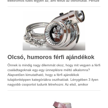
elektromos fűtés legyen az, ami felfűti az otthonukat. Persze
a hagyományos villanyfűtések esetében valós a félelem, …
Webáruház
Olcsó, humoros férfi ajándékok
Önnek is mindig nagy dilemmát okoz, hogy mit vegyen a férfi
családtagoknak egy-egy ünneplésre méltó alkalomra?
Alapvetően kimutatható, hogy a férfi ajándékok
tulajdonképpen kategóriákra oszthatóak. Lénygében 3 ilyen
nagyobb csoportot tudunk létrehozni. Az első, amikor
valamilyen alkoholos italt adunk, elegáns masnival átkötve.
Ez főleg az olyan személyeknek lehet megfelelő, akik …