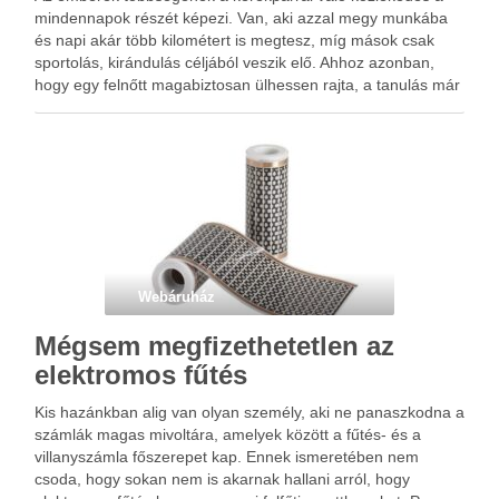
mindennapok részét képezi. Van, aki azzal megy munkába
és napi akár több kilométert is megtesz, míg mások csak
sportolás, kirándulás céljából veszik elő. Ahhoz azonban,
hogy egy felnőtt magabiztosan ülhessen rajta, a tanulás már
kisgyerekkorban elkezdődik. Erre a célra nagyszerű ötlet a
…
Webáruház
Mégsem megfizethetetlen az
elektromos fűtés
Kis hazánkban alig van olyan személy, aki ne panaszkodna a
számlák magas mivoltára, amelyek között a fűtés- és a
villanyszámla főszerepet kap. Ennek ismeretében nem
csoda, hogy sokan nem is akarnak hallani arról, hogy