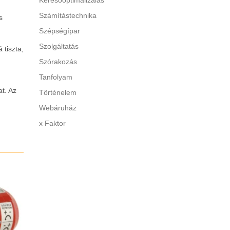
Keresőoptimalizálás
Számítástechnika
s
Szépségípar
Szolgáltatás
 tiszta,
Szórakozás
Tanfolyam
t. Az
Történelem
Webáruház
x Faktor