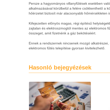
Persze a hagyományos villanyfűtések esetében valós 
alkalmazásával körülbelül a felére csökkenthető a k
hőérzetet biztosít már alacsonyabb hőmérsékleten i
Kifejezetten előnyös magas, régi építésű helyiségekb
zajtalan és elektroszmogtól mentes az elektromos fűt
összeget, amit fizetnénk a gáz bekötéséért.
Ennek a rendszernek nincsenek mozgó alkatrészei, a
elektromos fűtés telepítése gyorsan kivitelezhető.
Hasonló bejegyézések