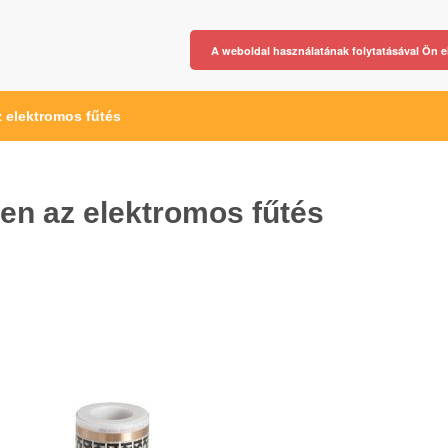
A weboldal használatának folytatásával Ön e
 elektromos fűtés
en az elektromos fűtés