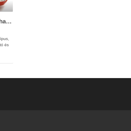
A 12V-os szivattyú felhasználása
ípus,
tó és