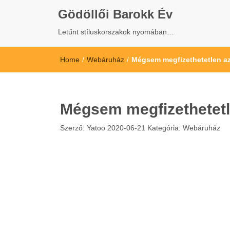
Gödöllői Barokk Év
Letűnt stíluskorszakok nyomában…
Home
/
Webáruház
/
Mégsem megfizethetetlen az
Mégsem megfizethetetl
Szerző:
Yatoo
2020-06-21
Kategória:
Webáruház