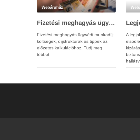
Webáruház
Web
Fizetési meghagyás ügyvédi munkadíja: teljes költségvetési útmutató
Fizetési meghagyás ügyvédi munkadíj:
A legj
költségek, díjstruktúrák és tippek az
elsődle
előzetes kalkulációhoz. Tudj meg
kizárá
többet!
bizton
hallásv
www.ea
megkön
erős el
kényel
dezorie
hallásv
fület,