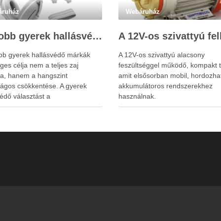
áruház
Webáruház
Legjobb gyerek hallásvédő márkák: mire figyeljenek a szülők választáskor?
obb gyerek hallásvédő márkák
A 12V-os szivattyú alacsony
ges célja nem a teljes zaj
feszültséggel működő, kompakt t
sa, hanem a hangszint
amit elsősorban mobil, hordozha
ságos csökkentése. A gyerek
akkumulátoros rendszerekhez
édő választást a
használnak.
rplugs.hu weboldal is
nyítheti a szülők számára. A túl
szigetelés a gyerekeknél
metlenséget, félelmet vagy
ntáltságot is okozhat. A jó
édő egyensúlyt teremt, védi a
 miközben …