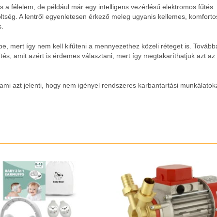
a félelem, de például már egy intelligens vezérlésű elektromos fűtés
öltség. A lentről egyenletesen érkező meleg ugyanis kellemes, komforto
s.
e, mert így nem kell kifűteni a mennyezethez közeli réteget is. Továbbá
és, amit azért is érdemes választani, mert így megtakaríthatjuk azt az
mi azt jelenti, hogy nem igényel rendszeres karbantartási munkálatoka