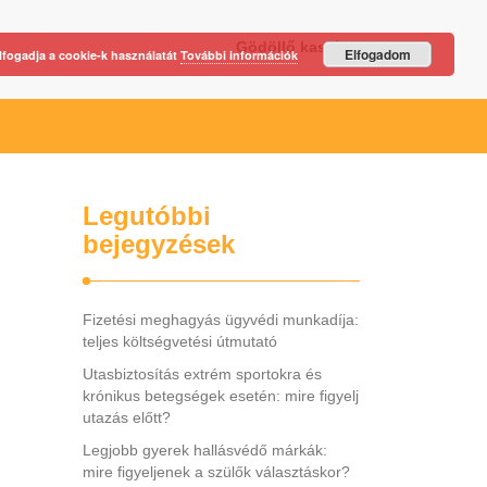
Gödöllő kastély
Elfogadom
lfogadja a cookie-k használatát
További információk
Legutóbbi
bejegyzések
Fizetési meghagyás ügyvédi munkadíja:
teljes költségvetési útmutató
Utasbiztosítás extrém sportokra és
krónikus betegségek esetén: mire figyelj
utazás előtt?
Legjobb gyerek hallásvédő márkák:
mire figyeljenek a szülők választáskor?