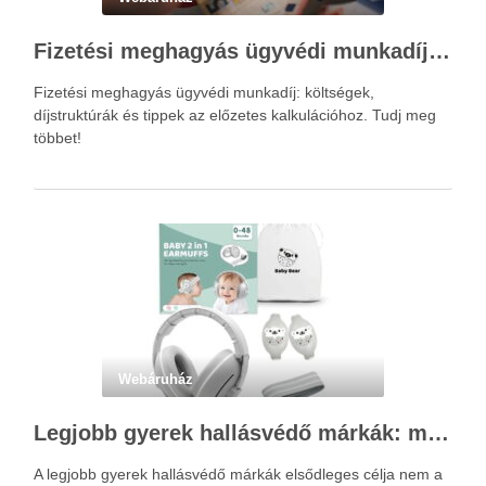
Fizetési meghagyás ügyvédi munkadíja: teljes költségvetési útmutató
Fizetési meghagyás ügyvédi munkadíj: költségek,
díjstruktúrák és tippek az előzetes kalkulációhoz. Tudj meg
többet!
Webáruház
Legjobb gyerek hallásvédő márkák: mire figyeljenek a szülők választáskor?
A legjobb gyerek hallásvédő márkák elsődleges célja nem a