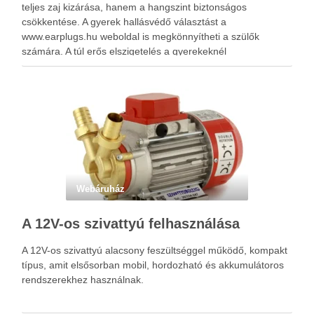
teljes zaj kizárása, hanem a hangszint biztonságos
csökkentése. A gyerek hallásvédő választást a
www.earplugs.hu weboldal is megkönnyítheti a szülők
számára. A túl erős elszigetelés a gyerekeknél
kényelmetlenséget, félelmet vagy dezorientáltságot is
okozhat. A jó hallásvédő egyensúlyt teremt, védi a fület,
miközben …
Webáruház
A 12V-os szivattyú felhasználása
A 12V-os szivattyú alacsony feszültséggel működő, kompakt
típus, amit elsősorban mobil, hordozható és akkumulátoros
rendszerekhez használnak.