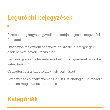
Legutóbbi bejegyzések
Fizetési meghagyás ügyvédi munkadíja: teljes költségvetési
útmutató
Utasbiztosítás extrém sportokra és krónikus betegségek
esetén: mire figyelj utazás előtt?
Legjobb gyerek hallásvédő márkák: mire figyeljenek a szülők
választáskor?
Családterápia a kapcsolatok helyreállításért
Stresszkezelés szakértőkkel: Corvin Pszichológia – a modern
terápiás megoldások útmutatója
Kategóriák