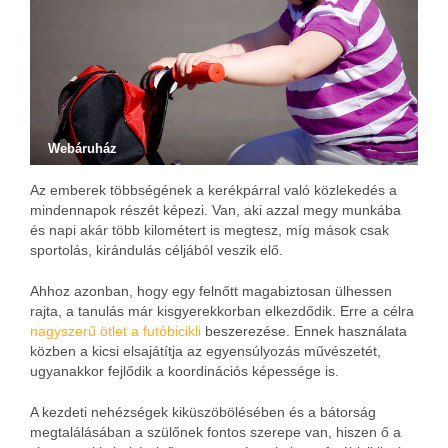
Webáruház
Az emberek többségének a kerékpárral való közlekedés a
mindennapok részét képezi. Van, aki azzal megy munkába
és napi akár több kilométert is megtesz, míg mások csak
sportolás, kirándulás céljából veszik elő.
Ahhoz azonban, hogy egy felnőtt magabiztosan ülhessen
rajta, a tanulás már kisgyerekkorban elkezdődik. Erre a célra
nagyszerű ötlet a futóbicikli
beszerezése. Ennek használata
közben a kicsi elsajátítja az egyensúlyozás művészetét,
ugyanakkor fejlődik a koordinációs képessége is.
A kezdeti nehézségek kiküszöbölésében és a bátorság
megtalálásában a szülőnek fontos szerepe van, hiszen ő a