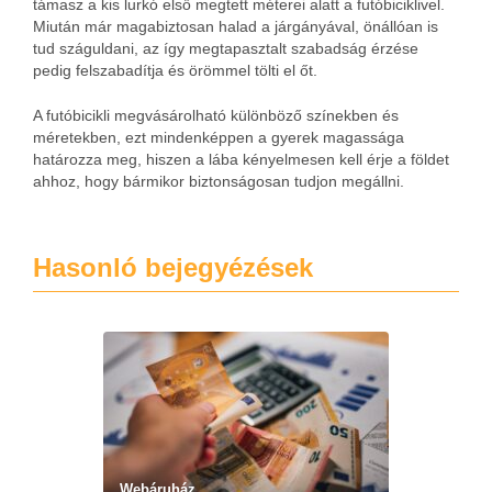
támasz a kis lurkó első megtett méterei alatt a futóbiciklivel.
Miután már magabiztosan halad a járgányával, önállóan is
tud száguldani, az így megtapasztalt szabadság érzése
pedig felszabadítja és örömmel tölti el őt.
A futóbicikli megvásárolható különböző színekben és
méretekben, ezt mindenképpen a gyerek magassága
határozza meg, hiszen a lába kényelmesen kell érje a földet
ahhoz, hogy bármikor biztonságosan tudjon megállni.
Hasonló bejegyézések
Webáruház