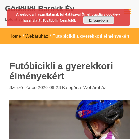
Gödöllői Barokk Év
A weboldal használatának folytatásával Ön elfogadja a cookie-k
Letűnt stíluskorszakok nyomában…
Elfogadom
használatát
További információk
Home
/
Webáruház
/
Futóbicikli a gyerekkori élményekért
Futóbicikli a gyerekkori
élményekért
Szerző:
Yatoo
2020-06-23
Kategória:
Webáruház