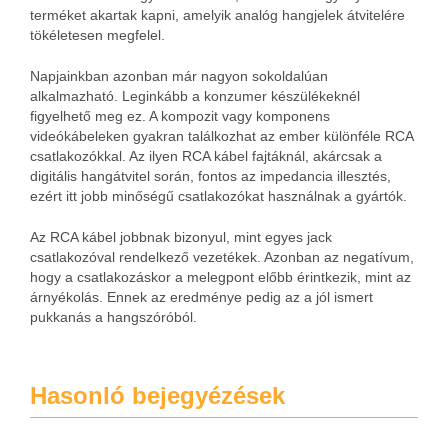
terméket akartak kapni, amelyik analóg hangjelek átvitelére
tökéletesen megfelel.
Napjainkban azonban már nagyon sokoldalúan
alkalmazható. Leginkább a konzumer készülékeknél
figyelhető meg ez. A kompozit vagy komponens
videókábeleken gyakran találkozhat az ember különféle RCA
csatlakozókkal. Az ilyen RCA kábel fajtáknál, akárcsak a
digitális hangátvitel során, fontos az impedancia illesztés,
ezért itt jobb minőségű csatlakozókat használnak a gyártók.
Az RCA kábel jobbnak bizonyul, mint egyes jack
csatlakozóval rendelkező vezetékek. Azonban az negatívum,
hogy a csatlakozáskor a melegpont előbb érintkezik, mint az
árnyékolás. Ennek az eredménye pedig az a jól ismert
pukkanás a hangszóróból.
Hasonló bejegyézések