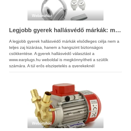
Webáruház
Legjobb gyerek hallásvédő márkák: mire figyeljenek a szülők választáskor?
A legjobb gyerek hallásvédő márkák elsődleges célja nem a
teljes zaj kizárása, hanem a hangszint biztonságos
csökkentése. A gyerek hallásvédő választást a
www.earplugs.hu weboldal is megkönnyítheti a szülők
számára. A túl erős elszigetelés a gyerekeknél
kényelmetlenséget, félelmet vagy dezorientáltságot is
okozhat. A jó hallásvédő egyensúlyt teremt, védi a fület,
miközben …
Webáruház