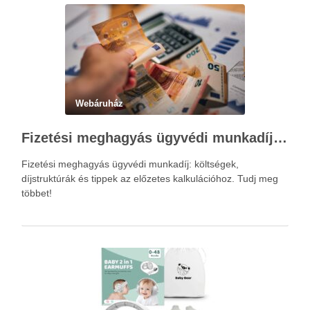
Webáruház
Fizetési meghagyás ügyvédi munkadíja: teljes költségvetési útmutató
Fizetési meghagyás ügyvédi munkadíj: költségek,
díjstruktúrák és tippek az előzetes kalkulációhoz. Tudj meg
többet!