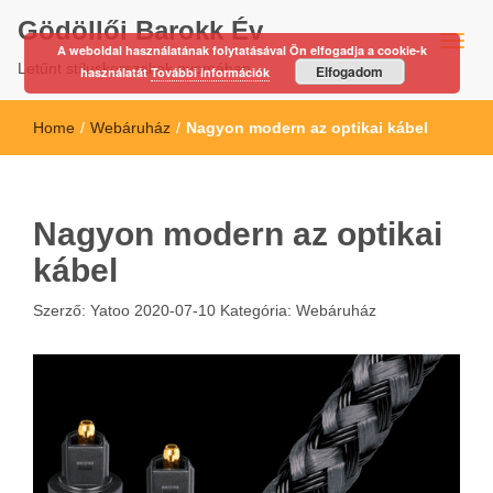
Gödöllői Barokk Év
A weboldal használatának folytatásával Ön elfogadja a cookie-k
Letűnt stíluskorszakok nyomában…
Elfogadom
használatát
További információk
Home
/
Webáruház
/
Nagyon modern az optikai kábel
Nagyon modern az optikai
kábel
Szerző:
Yatoo
2020-07-10
Kategória:
Webáruház