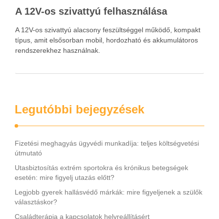
A 12V-os szivattyú felhasználása
A 12V-os szivattyú alacsony feszültséggel működő, kompakt
típus, amit elsősorban mobil, hordozható és akkumulátoros
rendszerekhez használnak.
Legutóbbi bejegyzések
Fizetési meghagyás ügyvédi munkadíja: teljes költségvetési
útmutató
Utasbiztosítás extrém sportokra és krónikus betegségek
esetén: mire figyelj utazás előtt?
Legjobb gyerek hallásvédő márkák: mire figyeljenek a szülők
választáskor?
Családterápia a kapcsolatok helyreállításért