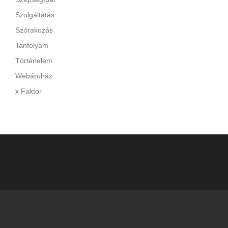
Szolgáltatás
Szórakozás
Tanfolyam
Történelem
Webáruház
x Faktor