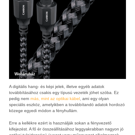
Webáruház
A digitális hang- és képi jelek, illetve egyéb adatok
továbbításához csakis egy típusú vezeték jöhet szóba. Ez
pedig nem
más, mint az optikai kábel
, ami egy olyan
speciális eszköz, amelyikben a továbbítandó adatok hordozó
közege egyedi módon a fényhullám.
Erre a kellékre ezért is használják sokan a fényvezető
kifejezést. A fő ér összeállításához leggyakrabban nagyon jó