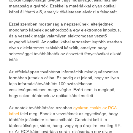
optikai tulajdonságú üveget vagy műanyagot alkalmaznak
manapság a gyártók. Ezekkel a matériákkal olyan optikai
kábel állítható elő, amelyik tökéletesen elvégzi a feladatát.
Ezzel szemben mostanság a népszerűnek, elterjedtnek
mondható kábelek adathordozója egy elektromos impulzus,
és a vezeték magja valamilyen elektromosan vezető
anyagból készül. Az optikai kábel tartozékot legtöbb esetben
olyan dielektromos szálakból készítik, amelyen nagy
sebességgel továbbíthatók az összetett fénycsóvákat alkotó
infók.
Az efféleképpen továbbított információk mindig változatlan
formában jutnak a célba. Ez pedig azt jelenti, hogy az ilyen
fajta információtovábbítás 100 százalékosan
veszteségmentesen megy végbe. Ezért nem is meglepő,
hogy sokan döntenek az optikai kábel mellett.
Az adatok továbbítására azonban
gyakran csakis az RCA
kábel
felel meg. Ennek a vezetéknek az egyedisége, hogy
többféle jelátvitelre is használható. Gondolni kell itt a
tápfeszültségre, videó, hang- vagy épp órajelre, esetleg RF-
re. Az RCA kábel gyártása során, elsősorban egy olyan