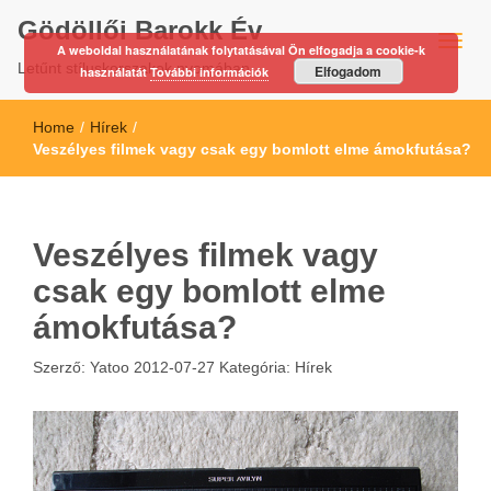
Gödöllői Barokk Év
A weboldal használatának folytatásával Ön elfogadja a cookie-k
Letűnt stíluskorszakok nyomában…
Elfogadom
használatát
További információk
Home
/
Hírek
/
Veszélyes filmek vagy csak egy bomlott elme ámokfutása?
Veszélyes filmek vagy
csak egy bomlott elme
ámokfutása?
Szerző:
Yatoo
2012-07-27
Kategória:
Hírek