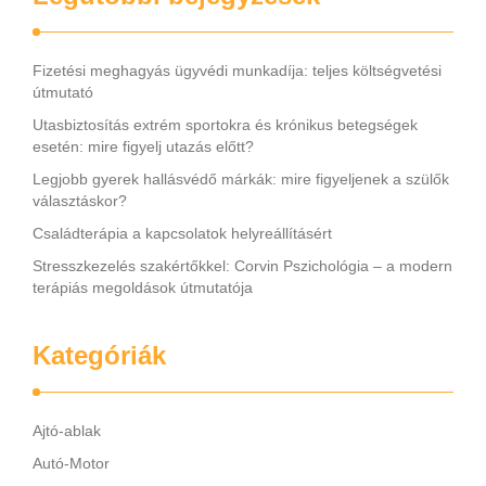
Fizetési meghagyás ügyvédi munkadíja: teljes költségvetési
útmutató
Utasbiztosítás extrém sportokra és krónikus betegségek
esetén: mire figyelj utazás előtt?
Legjobb gyerek hallásvédő márkák: mire figyeljenek a szülők
választáskor?
Családterápia a kapcsolatok helyreállításért
Stresszkezelés szakértőkkel: Corvin Pszichológia – a modern
terápiás megoldások útmutatója
Kategóriák
Ajtó-ablak
Autó-Motor