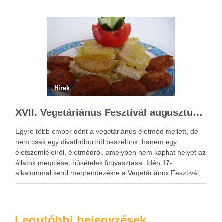
keretén belül egy egyhetes tanfolyamon vehetnek részt az
érdeklődők.
Hírek
XVII. Vegetáriánus Fesztivál augusztus 24-25
Egyre több ember dönt a vegetáriánus életmód mellett, de
nem csak egy divathóbortról beszélünk, hanem egy
életszemléletről, életmódról, amelyben nem kaphat helyet az
állatok megölése, húsételek fogyasztása. Idén 17-
alkalommal kerül megrendezésre a Vegetáriánus Fesztivál,
amelyre mindenkit szívesen várnak a szervezők, hiszen az
izgalmas előadások mindenki számára tartogatnak
meglepetéseket.
Legutóbbi bejegyzések