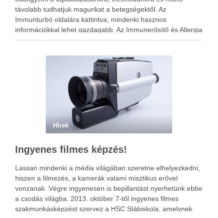
távolabb tudhatjuk magunkat a betegségektől. Az
Immunturbó oldalára kattintva, mindenki hasznos
információkkal lehet gazdagabb. Az Immunerősítő és Allergia
ellenes tippek mindenkinek a hasznára lehet.
Érdekességeket találunk itt az antibiotikumok hatásairól vagy
az autoimmun betegségek felismeréséről, kezelhetőségeiről.
…
Hírek
Ingyenes filmes képzés!
Lassan mindenki a média világában szeretne elhelyezkedni,
hiszen a filmezés, a kamerák valami misztikus erővel
vonzanak. Végre ingyenesen is bepillantást nyerhetünk ebbe
a csodás világba. 2013. október 7-től ingyenes filmes
szakmunkásképzést szervez a HSC Stábiskola, amelynek