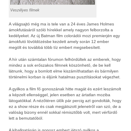
Veszélyes filmek
A világsajtó még ma is tele van a 24 éves James Holmes
ámokfutásáról szóló hírekkel amely nagyon felborzolta a
kedélyeket. Az új Batman film colorádói mozi premierjén egy
ámokfutó lövöldözésbe kezdett amely során 12 ember
megölt és továbbá több tíz embert megsebesített.
A hír után számtalan fórumon felhördültek az emberek, hogy
mindez a sok erőszakos filmnek köszönhető, de be kell
látnunk, hogy a bomlott elme kiszámíthatatlan és bármilyen
történelmi korban is éljünk hatalmas pusztításokat végezhet.
A gyilkos a film fő gonoszának hitte magát és ezért leszámolt
a képzelt ellenséggel, jelen esetben az ártatlan moziba
látogatókkal. A nézőtéren ülők pár percig azt gondolták, hogy
ez a show része és csak megjátszott jelenetről van szó, de a
valóság bizony ennél sokkal rémisztőbb volt, mert vérfürdő
lett a bemutatóból.
A kihallgatásán is gonosz embert játszó gyilkos a