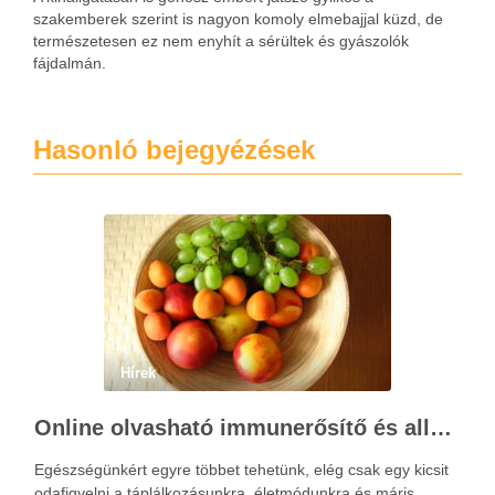
szakemberek szerint is nagyon komoly elmebajjal küzd, de
természetesen ez nem enyhít a sérültek és gyászolók
fájdalmán.
Hasonló bejegyézések
Hírek
Online olvasható immunerősítő és allergia ellenes tippek
Egészségünkért egyre többet tehetünk, elég csak egy kicsit
odafigyelni a táplálkozásunkra, életmódunkra és máris