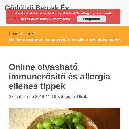
Gödöllői Barokk Év
A weboldal használatának folytatásával Ön elfogadja a cookie-k
Letűnt stíluskorszakok nyomában…
Elfogadom
használatát
További információk
Home
/
Hírek
/
Online olvasható immunerősítő és allergia ellenes tippek
Online olvasható
immunerősítő és allergia
ellenes tippek
Szerző:
Yatoo
2016-11-16
Kategória:
Hírek