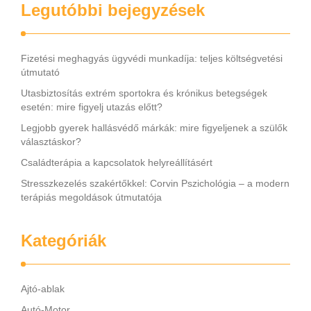
Legutóbbi bejegyzések
Fizetési meghagyás ügyvédi munkadíja: teljes költségvetési
útmutató
Utasbiztosítás extrém sportokra és krónikus betegségek
esetén: mire figyelj utazás előtt?
Legjobb gyerek hallásvédő márkák: mire figyeljenek a szülők
választáskor?
Családterápia a kapcsolatok helyreállításért
Stresszkezelés szakértőkkel: Corvin Pszichológia – a modern
terápiás megoldások útmutatója
Kategóriák
Ajtó-ablak
Autó-Motor