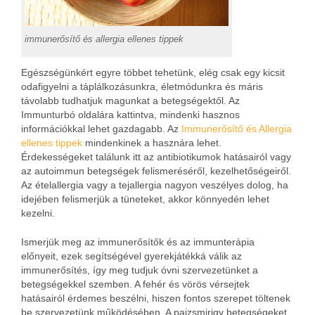
immunerősítő és allergia ellenes tippek
Egészségünkért egyre többet tehetünk, elég csak egy kicsit
odafigyelni a táplálkozásunkra, életmódunkra és máris
távolabb tudhatjuk magunkat a betegségektől. Az
Immunturbó oldalára kattintva, mindenki hasznos
információkkal lehet gazdagabb. Az
Immunerősítő és Allergia
ellenes tippek
mindenkinek a hasznára lehet.
Érdekességeket találunk itt az antibiotikumok hatásairól vagy
az autoimmun betegségek felismeréséről, kezelhetőségeiről.
Az ételallergia vagy a tejallergia nagyon veszélyes dolog, ha
idejében felismerjük a tüneteket, akkor könnyedén lehet
kezelni.
Ismerjük meg az immunerősítők és az immunterápia
előnyeit, ezek segítségével gyerekjátékká válik az
immunerősítés, így meg tudjuk óvni szervezetünket a
betegségekkel szemben. A fehér és vörös vérsejtek
hatásairól érdemes beszélni, hiszen fontos szerepet töltenek
be szervezetünk működésében. A pajzsmirigy betegségeket