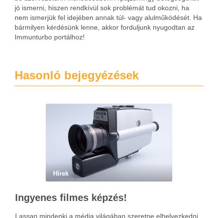
jó ismerni, hiszen rendkívül sok problémát tud okozni, ha
nem ismerjük fel idejében annak túl- vagy alulműködését. Ha
bármilyen kérdésünk lenne, akkor forduljunk nyugodtan az
Immunturbo portálhoz!
Hasonló bejegyézések
Hírek
Ingyenes filmes képzés!
Lassan mindenki a média világában szeretne elhelyezkedni,