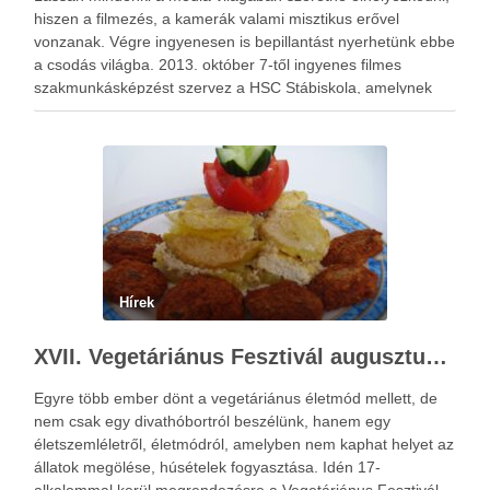
hiszen a filmezés, a kamerák valami misztikus erővel
vonzanak. Végre ingyenesen is bepillantást nyerhetünk ebbe
a csodás világba. 2013. október 7-től ingyenes filmes
szakmunkásképzést szervez a HSC Stábiskola, amelynek
keretén belül egy egyhetes tanfolyamon vehetnek részt az
érdeklődők.
Hírek
XVII. Vegetáriánus Fesztivál augusztus 24-25
Egyre több ember dönt a vegetáriánus életmód mellett, de
nem csak egy divathóbortról beszélünk, hanem egy
életszemléletről, életmódról, amelyben nem kaphat helyet az
állatok megölése, húsételek fogyasztása. Idén 17-