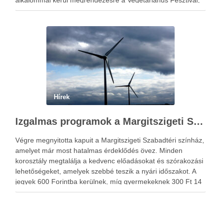
alkalommal kerül megrendezésre a Vegetáriánus Fesztivál,
amelyre mindenkit szívesen várnak a szervezők, hiszen az
izgalmas előadások mindenki számára tartogatnak
meglepetéseket.
Hírek
Izgalmas programok a Margitszigeti Szabadtéri Színpadon!
Végre megnyitotta kapuit a Margitszigeti Szabadtéri színház,
amelyet már most hatalmas érdeklődés övez. Minden
korosztály megtalálja a kedvenc előadásokat és szórakozási
lehetőségeket, amelyek szebbé teszik a nyári időszakot. A
jegyek 600 Forintba kerülnek, míg gyermekeknek 300 Ft 14
éves korig, csoportoknak természetesen kedvezményekkel.
A színházi előadások mellett egyéb látnivalók is …