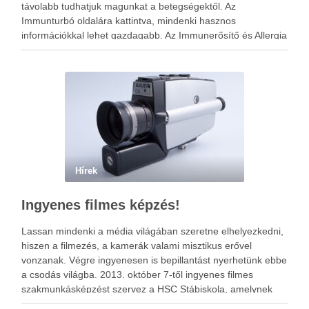
távolabb tudhatjuk magunkat a betegségektől. Az
Immunturbó oldalára kattintva, mindenki hasznos
információkkal lehet gazdagabb. Az Immunerősítő és Allergia
ellenes tippek mindenkinek a hasznára lehet.
Érdekességeket találunk itt az antibiotikumok hatásairól vagy
az autoimmun betegségek felismeréséről, kezelhetőségeiről.
…
Hírek
Ingyenes filmes képzés!
Lassan mindenki a média világában szeretne elhelyezkedni,
hiszen a filmezés, a kamerák valami misztikus erővel
vonzanak. Végre ingyenesen is bepillantást nyerhetünk ebbe
a csodás világba. 2013. október 7-től ingyenes filmes
szakmunkásképzést szervez a HSC Stábiskola, amelynek
keretén belül egy egyhetes tanfolyamon vehetnek részt az