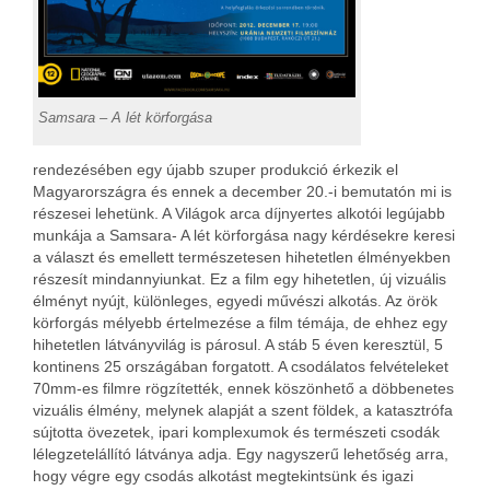
Samsara – A lét körforgása
rendezésében egy újabb szuper produkció érkezik el
Magyarországra és ennek a december 20.-i bemutatón mi is
részesei lehetünk. A Világok arca díjnyertes alkotói legújabb
munkája a Samsara- A lét körforgása nagy kérdésekre keresi
a választ és emellett természetesen hihetetlen élményekben
részesít mindannyiunkat. Ez a film egy hihetetlen, új vizuális
élményt nyújt, különleges, egyedi művészi alkotás.
Az örök
körforgás mélyebb értelmezése a film témája, de ehhez egy
hihetetlen látványvilág is párosul. A stáb 5 éven keresztül, 5
kontinens 25 országában forgatott. A csodálatos felvételeket
70mm-es filmre rögzítették, ennek köszönhető a döbbenetes
vizuális élmény, melynek alapját a szent földek, a katasztrófa
sújtotta övezetek, ipari komplexumok és természeti csodák
lélegzetelállító látványa adja. Egy nagyszerű lehetőség arra,
hogy végre egy csodás alkotást megtekintsünk és igazi