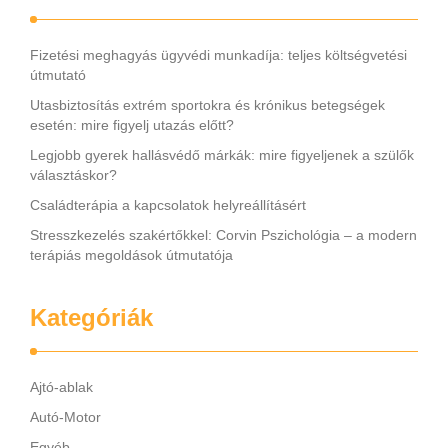
Fizetési meghagyás ügyvédi munkadíja: teljes költségvetési
útmutató
Utasbiztosítás extrém sportokra és krónikus betegségek
esetén: mire figyelj utazás előtt?
Legjobb gyerek hallásvédő márkák: mire figyeljenek a szülők
választáskor?
Családterápia a kapcsolatok helyreállításért
Stresszkezelés szakértőkkel: Corvin Pszichológia – a modern
terápiás megoldások útmutatója
Kategóriák
Ajtó-ablak
Autó-Motor
Egyéb