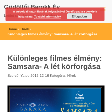
Gödöllői Barokk Év
A weboldal használatának folytatásával Ön elfogadja a cookie-k
Letűnt stíluskorszakok nyomában…
Elfogadom
használatát
További információk
Home
/
Hírek
/
Különleges filmes élmény: Samsara- A lét körforgása
Különleges filmes élmény:
Samsara- A lét körforgása
Szerző:
Yatoo
2012-12-16
Kategória:
Hírek