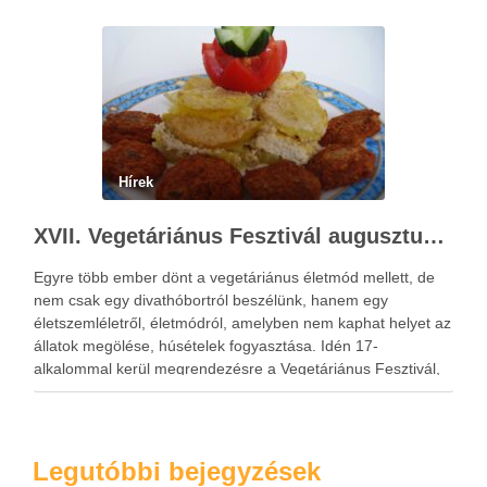
érdeklődők.
Hírek
XVII. Vegetáriánus Fesztivál augusztus 24-25
Egyre több ember dönt a vegetáriánus életmód mellett, de
nem csak egy divathóbortról beszélünk, hanem egy
életszemléletről, életmódról, amelyben nem kaphat helyet az
állatok megölése, húsételek fogyasztása. Idén 17-
alkalommal kerül megrendezésre a Vegetáriánus Fesztivál,
amelyre mindenkit szívesen várnak a szervezők, hiszen az
izgalmas előadások mindenki számára tartogatnak
meglepetéseket.
Legutóbbi bejegyzések