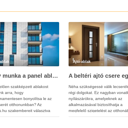
-ablak
Ajtó-ablak
Nagy munka a panel ablakcsere
elően szakképzett ablakost
Néha szükségessé válik lecserél
nk arra, hogy
régi dolgokat. Ez nagyban vonat
mamentesen bonyolítsa le az
nyílászárókra, amelyeknek az
serét otthonunkban? Az
alkalmazásával biztosíthatja a
s.hu szakembereit választva
megfelelő szigetelést az otthoná
t egy helyen meg tudunk oldani,
Elég megemlíteni az ablak beépí
 az felmérés, tanácsadás,
lehetőségét, amivel érdemes élni