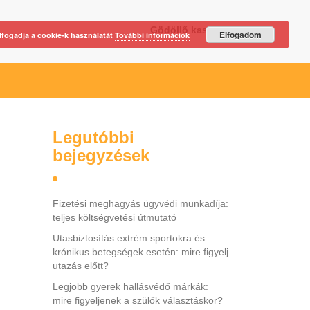
Gödöllő kastély
Elfogadom
lfogadja a cookie-k használatát
További információk
Legutóbbi
bejegyzések
Fizetési meghagyás ügyvédi munkadíja:
teljes költségvetési útmutató
Utasbiztosítás extrém sportokra és
krónikus betegségek esetén: mire figyelj
utazás előtt?
Legjobb gyerek hallásvédő márkák:
mire figyeljenek a szülők választáskor?