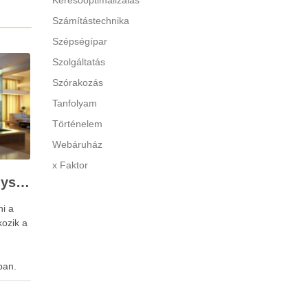
Keresőoptimalizálás
Számítástechnika
Szépségípar
Szolgáltatás
Szórakozás
Tanfolyam
Történelem
Webáruház
x Faktor
A beltéri ajtó csere egyszerűen kivitelezhető
ni a
kozik a
ban.
tés
.