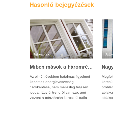
Hasonló bejegyézések
Ajtó-ablak
Ajtó
Miben mások a háromrétegű ablakok?
Az elmúlt években hatalmas figyelmet
Megfel
kapott az energiaveszteség
keresü
csökkentése, nem mellesleg teljesen
problé
joggal. Egy új trendről van szó, ami
ablakc
viszont a pénztárcán keresztül tudja
ablako
éreztetni lényegesen a hatását. Az
minden
újépítésű lakásoknál már alapvető,
legyen