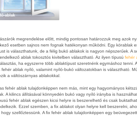
tó-ablak
ászárók megrendelése előtt, mindig pontosan határozzuk meg azok nyi
lenkező esetben sajnos nem fognak hatékonyan működni. Egy körablak e
ípust is választhatunk, de a félig bukó ablakok is nagyon népszerűek. A s
rendelkező ablak tokosztós kivitelben választható. Az ilyen típusú
fehér 
álasztás, ha egyszerre több ablaktípust szeretnénk egymáshoz tenni. 
 fehér ablak nyíló, valamint nyíló-bukó változatokban is választható. M
zik a váltószárnyas ablakokkal.
yas fehér ablak tulajdonképpen nem más, mint egy hagyományos kétsz
. A kilincs állításával könnyedén bukó vagy nyíló irányba is használha
ípusú fehér ablak egészen kicsi helyre is beszerelhető és csak buktatha
ndelkezik. Ezzel szemben, a fix ablakot olyan helyre kell beszerelni, aho
 hogy szellőztessünk. A fix fehér ablak tulajdonképpen egy beüvegezet