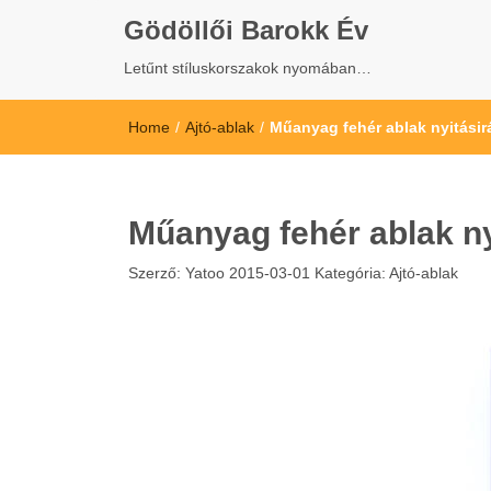
Gödöllői Barokk Év
Letűnt stíluskorszakok nyomában…
Home
/
Ajtó-ablak
/
Műanyag fehér ablak nyitási
Műanyag fehér ablak ny
Szerző:
Yatoo
2015-03-01
Kategória:
Ajtó-ablak