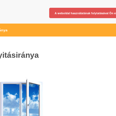
A weboldal használatának folytatásával Ön e
ránya
itásiránya