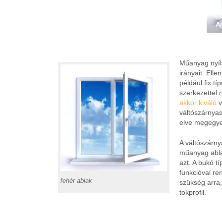
Aj
Műanyag nyíl
irányait. El
például fix t
szerkezettel 
akkor kiváló
v
váltószárnyas
elve megegye
A váltószárn
műanyag ablak
azt. A bukó t
funkcióval re
fehér ablak
szükség arra,
tokprofil.