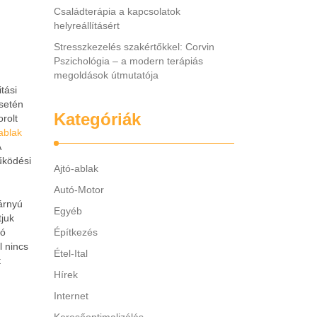
Családterápia a kapcsolatok
helyreállításért
Stresszkezelés szakértőkkel: Corvin
Pszichológia – a modern terápiás
megoldások útmutatója
tási
setén
Kategóriák
orolt
ablak
A
űködési
Ajtó-ablak
Autó-Motor
árnyú
Egyéb
tjuk
tó
Építkezés
l nincs
Étel-Ital
t
Hírek
Internet