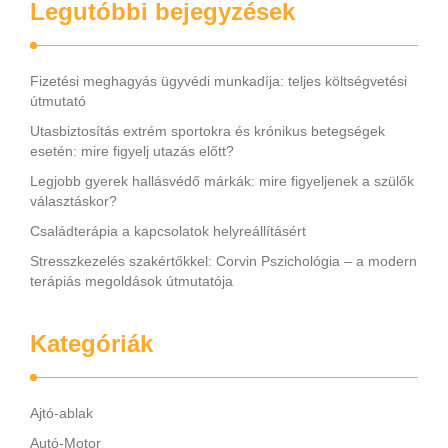
Legutóbbi bejegyzések
Fizetési meghagyás ügyvédi munkadíja: teljes költségvetési
útmutató
Utasbiztosítás extrém sportokra és krónikus betegségek
esetén: mire figyelj utazás előtt?
Legjobb gyerek hallásvédő márkák: mire figyeljenek a szülők
választáskor?
Családterápia a kapcsolatok helyreállításért
Stresszkezelés szakértőkkel: Corvin Pszichológia – a modern
terápiás megoldások útmutatója
Kategóriák
Ajtó-ablak
Autó-Motor