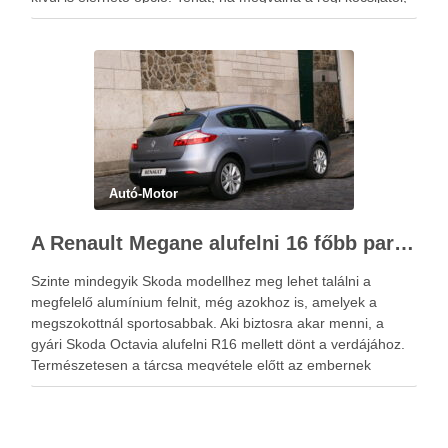
mert éppen tervezi az újabb típusnak a megvásárlását,
akkor itt az ideje …
Autó-Motor
A Renault Megane alufelni 16 főbb paraméterei
Szinte mindegyik Skoda modellhez meg lehet találni a
megfelelő alumínium felnit, még azokhoz is, amelyek a
megszokottnál sportosabbak. Aki biztosra akar menni, a
gyári Skoda Octavia alufelni R16 mellett dönt a verdájához.
Természetesen a tárcsa megvétele előtt az embernek
kötelessége meggyőződni arról, hogy a kiszemelt internetes
áruház vagy kereskedés által …