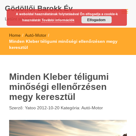
Gödöllői Barokk Év
A weboldal használatának folytatásával Ön elfogadja a cookie-k
Letűnt stíluskorszakok nyomában…
Elfogadom
használatát
További információk
Home
/
Autó-Motor
/
Minden Kleber téligumi minőségi ellenőrzésen megy
keresztül
Minden Kleber téligumi
minőségi ellenőrzésen
megy keresztül
Szerző:
Yatoo
2012-10-20
Kategória:
Autó-Motor