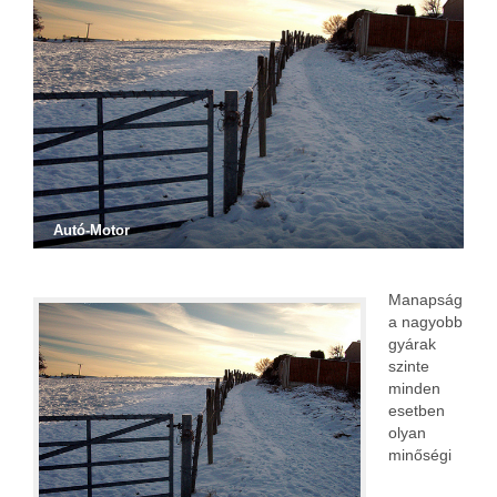
Autó-Motor
Manapság
a nagyobb
gyárak
szinte
minden
esetben
olyan
minőségi