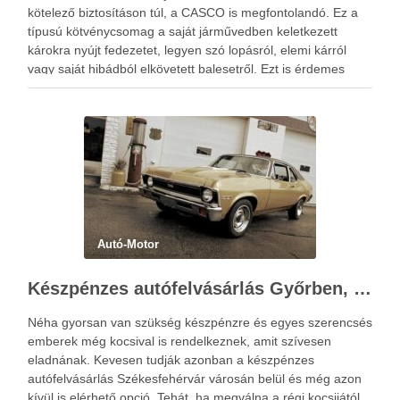
kötelező biztosításon túl, a CASCO is megfontolandó. Ez a
típusú kötvénycsomag a saját járművedben keletkezett
károkra nyújt fedezetet, legyen szó lopásról, elemi kárról
vagy saját hibádból elkövetett balesetről. Ezt is érdemes
végiggondolni a casco biztosítás megkötése előtt. A
megfelelően összeállított csomag …
Autó-Motor
Készpénzes autófelvásárlás Győrben, Sopronban és Szombathelyen
Néha gyorsan van szükség készpénzre és egyes szerencsés
emberek még kocsival is rendelkeznek, amit szívesen
eladnának. Kevesen tudják azonban a készpénzes
autófelvásárlás Székesfehérvár városán belül és még azon
kívül is elérhető opció. Tehát, ha megválna a régi kocsijától,