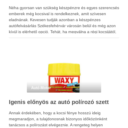
Néha gyorsan van szükség készpénzre és egyes szerencsés
emberek még kocsival is rendelkeznek, amit szívesen
eladnának. Kevesen tudják azonban a készpénzes
autófelvásárlás Székesfehérvár városán belül és még azon
kívül is elérhető opció. Tehát, ha megválna a régi kocsijától,
mert éppen tervezi az újabb típusnak a megvásárlását,
akkor itt az ideje …
Autó-Motor
Igenis előnyös az autó polírozó szett
Annak érdekében, hogy a kocsi fénye hosszú ideig
megmaradjon, a tulajdonosnak bizonyos időközönként
tanácsos a polírozást elvégeznie. A rengeteg helyen