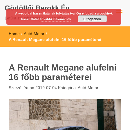
Gödöllői Barokk Év
A weboldal használatának folytatásával Ön elfogadja a cookie-k
Letűnt stíluskorszakok nyomában…
Elfogadom
használatát
További információk
Home
/
Autó-Motor
/
A Renault Megane alufelni 16 főbb paraméterei
A Renault Megane alufelni
16 főbb paraméterei
Szerző:
Yatoo
2019-07-04
Kategória:
Autó-Motor