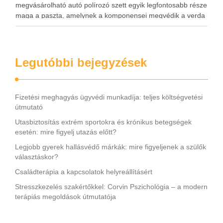
megvásárolható autó polírozó szett egyik legfontosabb része
maga a paszta, amelynek a komponensei megvédik a verda
fényét és egy egyfajta védőréteget képeznek az érintett
területen. A kellék a fényüket vesztett …
Legutóbbi bejegyzések
Fizetési meghagyás ügyvédi munkadíja: teljes költségvetési
útmutató
Utasbiztosítás extrém sportokra és krónikus betegségek
esetén: mire figyelj utazás előtt?
Legjobb gyerek hallásvédő márkák: mire figyeljenek a szülők
választáskor?
Családterápia a kapcsolatok helyreállításért
Stresszkezelés szakértőkkel: Corvin Pszichológia – a modern
terápiás megoldások útmutatója