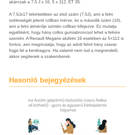
akárcsak a 7,5 J x 16, 5 x 112, ET 35.
A 7,5Jx17 tekintetében az első szám (7,5J), ami a felni
szélességét jelenti collban mérve, és a második szám (16),
ami a felni átmérője szintén collban kifejezve. Ez mutatja
egyébként, hogy hány collos gumiabroncsot lehet a felnire
szerelni. A Renault Megane alufelni 16 esetében az 5×112 is
fontos, ami megmutatja, hogy az adott felnit hány csavar
fogja fel a kerékagyra. Ha valamit nem tud a megrendelő,
akkor segítenek a szakemberek.
Hasonló bejegyézések