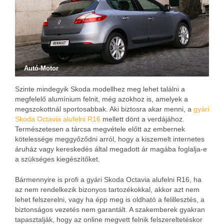
Autó-Motor
Szinte mindegyik Skoda modellhez meg lehet találni a
megfelelő alumínium felnit, még azokhoz is, amelyek a
megszokottnál sportosabbak. Aki biztosra akar menni, a
gyári
Skoda Octavia alufelni R16
mellett dönt a verdájához.
Természetesen a tárcsa megvétele előtt az embernek
kötelessége meggyőződni arról, hogy a kiszemelt internetes
áruház vagy kereskedés által megadott ár magába foglalja-e
a szükséges kiegészítőket.
Bármennyire is profi a gyári Skoda Octavia alufelni R16, ha
az nem rendelkezik bizonyos tartozékokkal, akkor azt nem
lehet felszerelni, vagy ha épp meg is oldható a felillesztés, a
biztonságos vezetés nem garantált. A szakemberek gyakran
tapasztalják, hogy az online megvett felnik felszereltetéskor