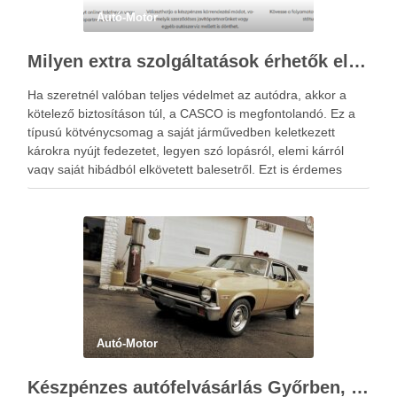
Autó-Motor
Milyen extra szolgáltatások érhetők el a casco biztosítás keretében?
Ha szeretnél valóban teljes védelmet az autódra, akkor a
kötelező biztosításon túl, a CASCO is megfontolandó. Ez a
típusú kötvénycsomag a saját járművedben keletkezett
károkra nyújt fedezetet, legyen szó lopásról, elemi kárról
vagy saját hibádból elkövetett balesetről. Ezt is érdemes
végiggondolni a casco biztosítás megkötése előtt. A
megfelelően összeállított csomag …
Autó-Motor
Készpénzes autófelvásárlás Győrben, Sopronban és Szombathelyen