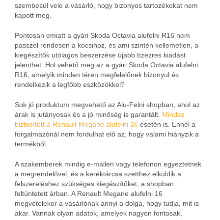
szembesül vele a vásárló, hogy bizonyos tartozékokat nem
kapott meg.
Pontosan emiatt a gyári Skoda Octavia alufelni R16 nem
passzol rendesen a kocsihoz, és ami szintén kellemetlen, a
kiegészítők utólagos beszerzése újabb tízezres kiadást
jelenthet. Hol vehető meg az a gyári Skoda Octavia alufelni
R16, amelyik minden téren megfelelőnek bizonyul és
rendelkezik a legfőbb eszközökkel?
Sok jó produktum megvehető az Alu-Felni shopban, ahol az
árak is jutányosak és a jó minőség is garantált.
Mindez
biztosított a Renault Megane alufelni 16
esetén is. Ennél a
forgalmazónál nem fordulhat elő az, hogy valami hiányzik a
termékből.
A szakemberek mindig e-mailen vagy telefonon egyeztetnek
a megrendelővel, és a keréktárcsa szetthez elküldik a
felszereléshez szükséges kiegészítőket, a shopban
feltüntetett árban. A Renault Megane alufelni 16
megvételekor a vásárlónak annyi a dolga, hogy tudja, mit is
akar. Vannak olyan adatok, amelyek nagyon fontosak,