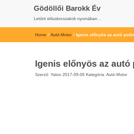
Gödöllői Barokk Év
Letűnt stíluskorszakok nyomában…
Home
/
Autó-Motor
/
Igenis előnyös az autó polír
Igenis előnyös az autó 
Szerző:
Yatoo
2017-09-05
Kategória:
Autó-Motor