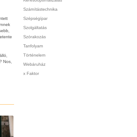
Keresőoptimalizálás
Számítástechnika
tett
Szépségípar
émnek
Szolgáltatás
sebb,
hetente
Szórakozás
Tanfolyam
Történelem
lló,
t? Nos,
Webáruház
x Faktor