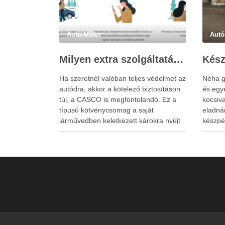
Autó-Motor
Autó
Milyen extra szolgáltatások érhetők el a casco biztosítás keretében?
Ha szeretnél valóban teljes védelmet az
Néha g
autódra, akkor a kötelező biztosításon
és egy
túl, a CASCO is megfontolandó. Ez a
kocsiva
típusú kötvénycsomag a saját
eladná
járművedben keletkezett károkra nyújt
készpé
fedezetet, legyen szó lopásról, elemi
Székes
kárról vagy saját hibádból elkövetett
azon kí
balesetről. Ezt is érdemes
megvál
végiggondolni a casco biztosítás
tervezi
megkötése előtt. A megfelelően
megvásá
összeállított csomag …