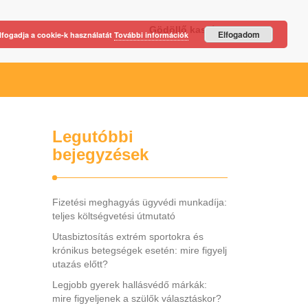
Gödöllő kastély
Elfogadom
lfogadja a cookie-k használatát
További információk
Legutóbbi
bejegyzések
Fizetési meghagyás ügyvédi munkadíja:
teljes költségvetési útmutató
Utasbiztosítás extrém sportokra és
krónikus betegségek esetén: mire figyelj
utazás előtt?
Legjobb gyerek hallásvédő márkák:
mire figyeljenek a szülők választáskor?