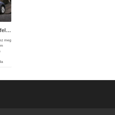
A Renault Megane alufelni 16 főbb paraméterei
hez meg
um
a
da
 a
rcsa
 hogy a