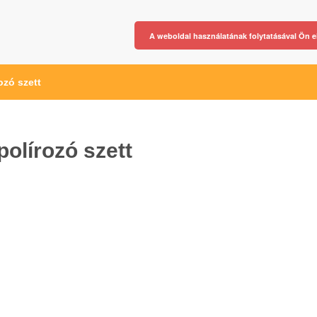
A weboldal használatának folytatásával Ön e
ozó szett
polírozó szett