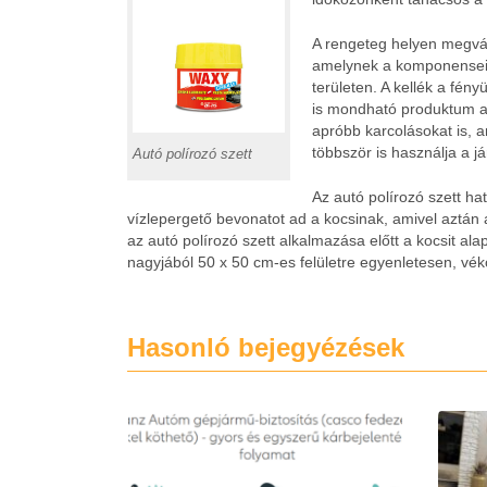
A rengeteg helyen megvás
amelynek a komponensei m
területen. A kellék a fény
is mondható produktum a
apróbb karcolásokat is, 
többször is használja a j
Autó polírozó szett
Az autó polírozó szett ha
vízlepergető bevonatot ad a kocsinak, amivel aztán a
az autó polírozó szett alkalmazása előtt a kocsit alap
nagyjából 50 x 50 cm-es felületre egyenletesen, vék
Hasonló bejegyézések