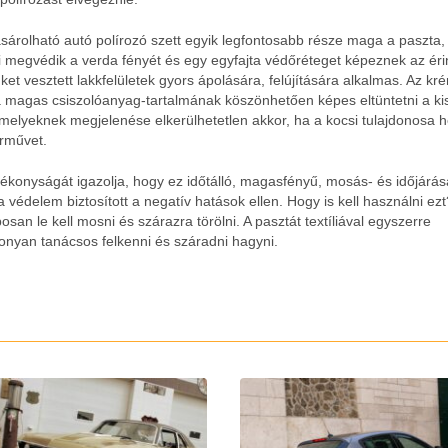
árolható autó polírozó szett egyik legfontosabb része maga a paszta,
egvédik a verda fényét és egy egyfajta védőréteget képeznek az érin
üket vesztett lakkfelületek gyors ápolására, felújítására alkalmas.
Az kr
 magas csiszolóanyag-tartalmának köszönhetően képes eltüntetni a ki
amelyeknek megjelenése elkerülhetetlen akkor, ha a kocsi tulajdonosa 
árművet.
tékonyságát igazolja, hogy ez időtálló, magasfényű, mosás- és időjárásá
 védelem biztosított a negatív hatások ellen. Hogy is kell használni ez
osan le kell mosni és szárazra törölni. A pasztát textíliával egyszerre
onyan tanácsos felkenni és száradni hagyni.