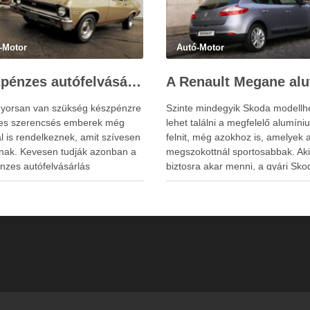
-Motor
Autó-Motor
Készpénzes autófelvásárlás Győrben, Sopronban és Szombathelyen
yorsan van szükség készpénzre
Szinte mindegyik Skoda modell
es szerencsés emberek még
lehet találni a megfelelő alumíni
l is rendelkeznek, amit szívesen
felnit, még azokhoz is, amelyek 
nak. Kevesen tudják azonban a
megszokottnál sportosabbak. Aki
nzes autófelvásárlás
biztosra akar menni, a gyári Sko
fehérvár városán belül és még
Octavia alufelni R16 mellett dönt
vül is elérhető opció. Tehát, ha
verdájához. Természetesen a tá
na a régi kocsijától, mert éppen
megvétele előtt az embernek
 az újabb típusnak a
kötelessége meggyőződni arról,
rlását, akkor itt az ideje …
kiszemelt internetes áruház vagy
kereskedés által …