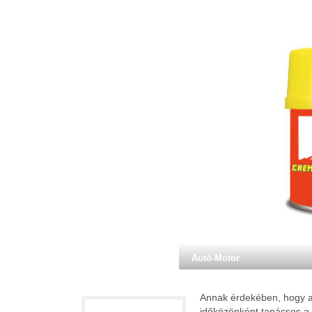
Autó-Motor
Annak érdekében, hogy a
időközönként tanácsos a 