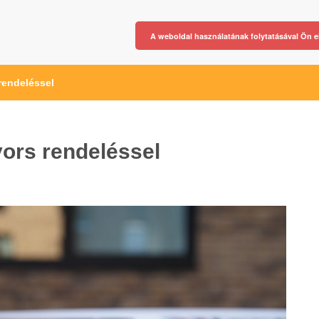
A weboldal használatának folytatásával Ön e
rendeléssel
ors rendeléssel