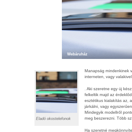
Webáruház
Manapság mindenkinek van
interneten, vagy valakivel
. Aki szeretne egy új kés
felkeltik majd az érdekl
esztétikus kialakítás az
járkálni, vagy egyszerűen
Mindegyik modellről pontos
meg beszerezni. Több szí
Eladó okostelefonok
Ha szeretné megkönnyíten