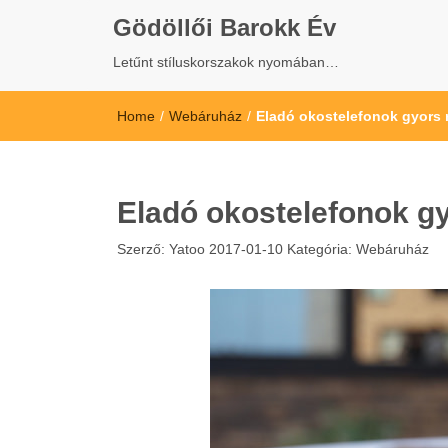
Gödöllői Barokk Év
Letűnt stíluskorszakok nyomában…
Home
/
Webáruház
/
Eladó okostelefonok gyors 
Eladó okostelefonok gy
Szerző:
Yatoo
2017-01-10
Kategória:
Webáruház