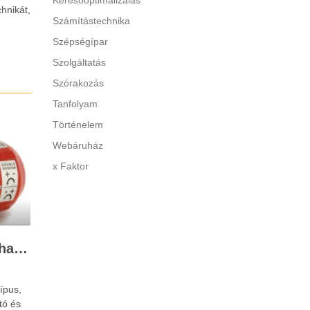
Keresőoptimalizálás
hnikát,
Számítástechnika
Szépségípar
Szolgáltatás
Szórakozás
Tanfolyam
Történelem
Webáruház
x Faktor
A 12V-os szivattyú felhasználása
ípus,
tó és