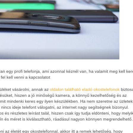
 egy profi telefonja, ami azonnal kéznél van, ha valamit meg kell ker
 fel kell venni a kapcsolatot
züléket vásárolni, annak az
oldalon található eladó okostelefonok
biztos
ődésüket, hiszen a jó minőségű kamera, a könnyű kezelhetőség és az
, amit mindenki keres egy ilyen készülékben. Ha nem szeretne az üzlete
 nincs ideje telefont válogatni, az internet nagy segítségnek bizonyul
.
 és részletes leírást talál, hiszen csak így tudja eldönteni, hogy melyik
n és méret is kiválasztható, ráadásul nagyon könnyen megrendelhető.
i az életét egy okostelefonnal, akkor itt a remek lehetőség, hogy