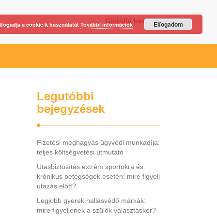
Gödöllő kastély
Elfogadom
lfogadja a cookie-k használatát
További információk
Legutóbbi
bejegyzések
Fizetési meghagyás ügyvédi munkadíja:
teljes költségvetési útmutató
Utasbiztosítás extrém sportokra és
krónikus betegségek esetén: mire figyelj
utazás előtt?
Legjobb gyerek hallásvédő márkák:
mire figyeljenek a szülők választáskor?