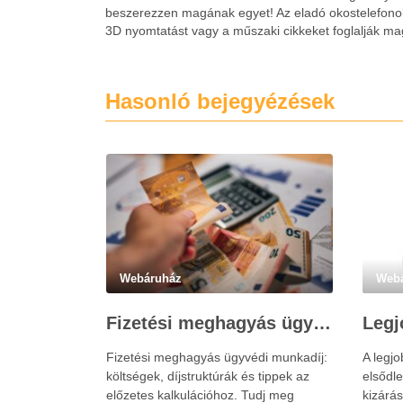
beszerezzen magának egyet! Az eladó okostelefonok 
3D nyomtatást vagy a műszaki cikkeket foglalják m
Hasonló bejegyézések
Webáruház
Web
Fizetési meghagyás ügyvédi munkadíja: teljes költségvetési útmutató
Fizetési meghagyás ügyvédi munkadíj:
A legj
költségek, díjstruktúrák és tippek az
elsődle
előzetes kalkulációhoz. Tudj meg
kizárá