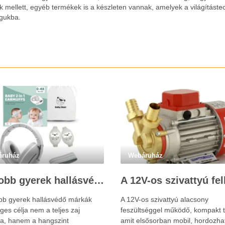
mellett, egyéb termékek is a készleten vannak, amelyek a világítástec
agukba.
áruház
Webáruház
Legjobb gyerek hallásvédő márkák: mire figyeljenek a szülők választáskor?
obb gyerek hallásvédő márkák
A 12V-os szivattyú alacsony
ges célja nem a teljes zaj
feszültséggel működő, kompakt t
sa, hanem a hangszint
amit elsősorban mobil, hordozha