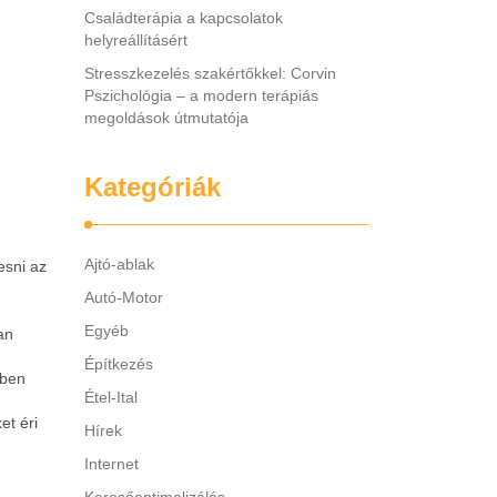
Családterápia a kapcsolatok
helyreállításért
Stresszkezelés szakértőkkel: Corvin
Pszichológia – a modern terápiás
megoldások útmutatója
Kategóriák
Ajtó-ablak
esni az
Autó-Motor
Egyéb
an
Építkezés
kben
Étel-Ital
et éri
Hírek
Internet