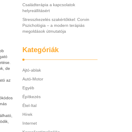
Családterápia a kapcsolatok
helyreállításért
Stresszkezelés szakértőkkel: Corvin
Pszichológia – a modern terápiás
megoldások útmutatója
Kategóriák
bb
gató
etése.
nk, de
Ajtó-ablak
Autó-Motor
ató az
Egyéb
Építkezés
rókódos
rnás
Étel-Ital
z
Hírek
álható,
ödik,
Internet