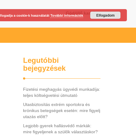
Gödöllő kastély
Elfogadom
lfogadja a cookie-k használatát
További információk
Legutóbbi
bejegyzések
Fizetési meghagyás ügyvédi munkadíja:
teljes költségvetési útmutató
Utasbiztosítás extrém sportokra és
krónikus betegségek esetén: mire figyelj
utazás előtt?
Legjobb gyerek hallásvédő márkák:
mire figyeljenek a szülők választáskor?