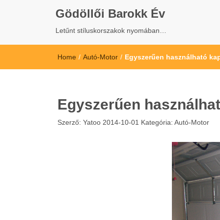
Gödöllői Barokk Év
Letűnt stíluskorszakok nyomában…
Home
/
Autó-Motor
/
Egyszerűen használható ka
Egyszerűen használha
Szerző:
Yatoo
2014-10-01
Kategória:
Autó-Motor