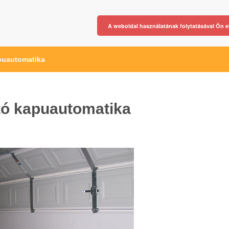
A weboldal használatának folytatásával Ön e
puautomatika
tó kapuautomatika