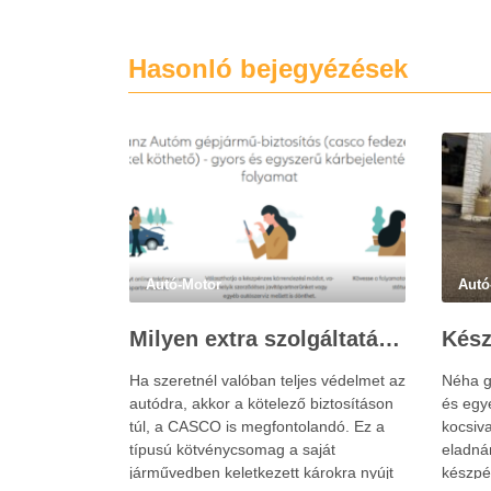
Hasonló bejegyézések
Autó-Motor
Autó
Milyen extra szolgáltatások érhetők el a casco biztosítás keretében?
Ha szeretnél valóban teljes védelmet az
Néha g
autódra, akkor a kötelező biztosításon
és egy
túl, a CASCO is megfontolandó. Ez a
kocsiva
típusú kötvénycsomag a saját
eladná
járművedben keletkezett károkra nyújt
készpé