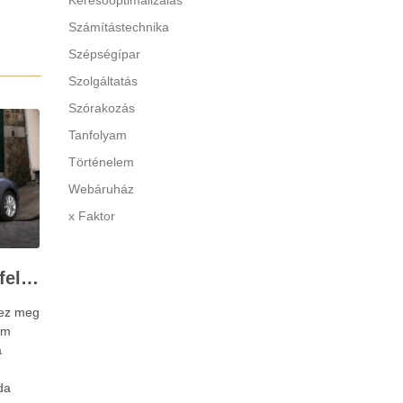
Keresőoptimalizálás
Számítástechnika
Szépségípar
Szolgáltatás
Szórakozás
Tanfolyam
Történelem
Webáruház
x Faktor
A Renault Megane alufelni 16 főbb paraméterei
hez meg
um
a
da