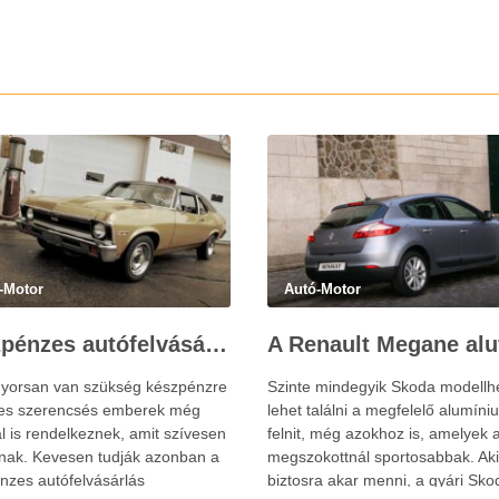
-Motor
Autó-Motor
Készpénzes autófelvásárlás Győrben, Sopronban és Szombathelyen
yorsan van szükség készpénzre
Szinte mindegyik Skoda modell
es szerencsés emberek még
lehet találni a megfelelő alumíni
l is rendelkeznek, amit szívesen
felnit, még azokhoz is, amelyek 
nak. Kevesen tudják azonban a
megszokottnál sportosabbak. Aki
nzes autófelvásárlás
biztosra akar menni, a gyári Sko