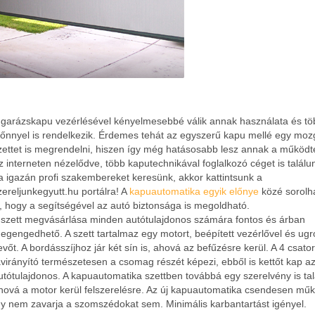
 garázskapu vezérlésével kényelmesebbé válik annak használata és tö
lőnnyel is rendelkezik. Érdemes tehát az egyszerű kapu mellé egy moz
zettet is megrendelni, hiszen így még hatásosabb lesz annak a működt
z interneten nézelődve, több kaputechnikával foglalkozó céget is találu
a igazán profi szakembereket keresünk, akkor kattintsunk a
zereljunkegyutt.hu portálra! A
kapuautomatika egyik előnye
közé sorolh
s, hogy a segítségével az autó biztonsága is megoldható.
 szett megvásárlása minden autótulajdonos számára fontos és árban
egengedhető. A szett tartalmaz egy motort, beépített vezérlővel és ug
evőt. A bordásszíjhoz jár két sín is, ahová az befűzésre kerül. A 4 csato
ávirányító természetesen a csomag részét képezi, ebből is kettőt kap a
utótulajdonos. A kapuautomatika szettben továbbá egy szerelvény is tal
hová a motor kerül felszerelésre. Az új kapuautomatika csendesen műk
gy nem zavarja a szomszédokat sem. Minimális karbantartást igényel.