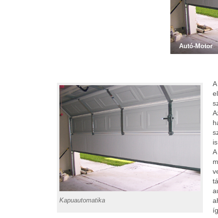
Autó-Motor
A
e
s
A
h
s
i
A
m
v
t
a
a
Kapuautomatika
í