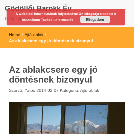
Gödöllői Barokk Év
A weboldal használatának folytatásával Ön elfogadja a cookie-k
Letűnt stíluskorszakok nyomában…
Elfogadom
használatát
További információk
Home
/
Ajtó-ablak
/
Az ablakcsere egy jó döntésnek bizonyul
Az ablakcsere egy jó
döntésnek bizonyul
Szerző:
Yatoo
2014-02-07
Kategória:
Ajtó-ablak