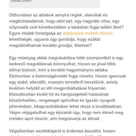
Ablakcsere?
Otthonában az ablakok annyira régiek, elavultak és
megbízhatatlanok, hogy attól tart, egy nagyobb vihar, egy
súlyosabb szél következtében a lakásban fogja találni őket?
Egyre inkább fontolgatja az
ablakcsere melletti döntés
lehetőségét, ugyanis úgy gondolja, hogy ezáltal
megoldódhatnak korábbi gondjai, félelmei?
Egy műanyag ablak megvásárlása több szempontból is egy
kedvező megoldásnak bizonyulhat, hiszen ez jóval több
előnyt biztosít, mint a korábbi hagyományos ablaka.
Elsősorban a biztonságérzetét fogja növelni, hiszen igencsak
egy stabil, ellenálló, masszív termékről beszélünk, amely
kiválóan helytáll az idő megpróbáltatásai folyamán.
Másodsorban kiváló hő és hangszigetelő hatásának
köszönhetően, rengeteget spórolhat és igazán nyugodt
pihenésben, kikapcsolódásban lehet része a továbbiakban.
Végre végigaludhat egy éjszakát úgy, hogy nem ébred meg
minden apró neszre, ami megzavarja az álmait.
Végsősorban esztétikájáról is érdemes beszélni, hiszen