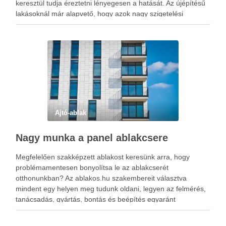
keresztül tudja éreztetni lényegesen a hatását. Az újépítésű
lakásoknál már alapvető, hogy azok nagy szigetelési
potenciállal rendelkező ablakokkal vannak felszerelve, de a
régi ingatlanok ezzel az előnnyel gyakran …
Ajtó-ablak
Nagy munka a panel ablakcsere
Megfelelően szakképzett ablakost keresünk arra, hogy
problémamentesen bonyolítsa le az ablakcserét
otthonunkban? Az ablakos.hu szakembereit választva
mindent egy helyen meg tudunk oldani, legyen az felmérés,
tanácsadás, gyártás, bontás és beépítés egyaránt
megvalósítható, ez a sikeres panel ablakcsere titka.
Bármelyik emeleten is lakjunk, számukra nem létezik