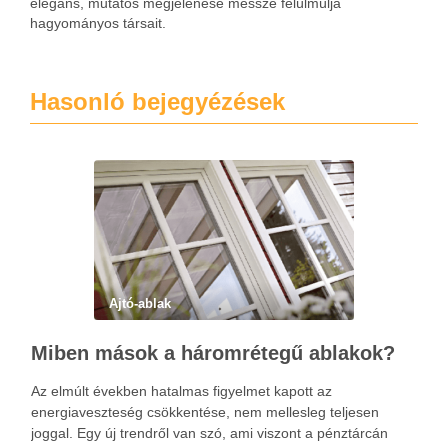
elegáns, mutatós megjelenése messze felülmúlja
hagyományos társait.
Hasonló bejegyézések
Ajtó-ablak
Miben mások a háromrétegű ablakok?
Az elmúlt években hatalmas figyelmet kapott az
energiaveszteség csökkentése, nem mellesleg teljesen
joggal. Egy új trendről van szó, ami viszont a pénztárcán