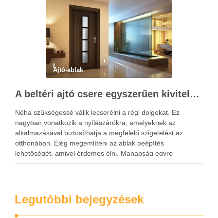
lehetetlen! Ha eladni szeretnénk a …
Ajtó-ablak
A beltéri ajtó csere egyszerűen kivitelezhető
Néha szükségessé válik lecserélni a régi dolgokat. Ez
nagyban vonatkozik a nyílászárókra, amelyeknek az
alkalmazásával biztosíthatja a megfelelő szigetelést az
otthonában. Elég megemlíteni az ablak beépítés
lehetőségét, amivel érdemes élni. Manapság egyre
kevesebben alkalmazzák a szabványméreteket, sőt, azokat
egyre kevesebb helyen lehet kapni. Manapság az egész
folyamat egy felméréssel kezdődik, …
Legutóbbi bejegyzések