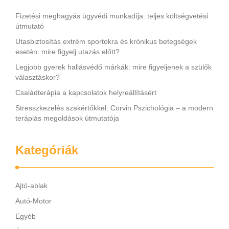
Fizetési meghagyás ügyvédi munkadíja: teljes költségvetési
útmutató
Utasbiztosítás extrém sportokra és krónikus betegségek
esetén: mire figyelj utazás előtt?
Legjobb gyerek hallásvédő márkák: mire figyeljenek a szülők
választáskor?
Családterápia a kapcsolatok helyreállításért
Stresszkezelés szakértőkkel: Corvin Pszichológia – a modern
terápiás megoldások útmutatója
Kategóriák
Ajtó-ablak
Autó-Motor
Egyéb