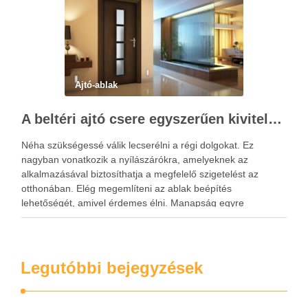
Ajtó-ablak
A beltéri ajtó csere egyszerűen kivitelezhető
Néha szükségessé válik lecserélni a régi dolgokat. Ez
nagyban vonatkozik a nyílászárókra, amelyeknek az
alkalmazásával biztosíthatja a megfelelő szigetelést az
otthonában. Elég megemlíteni az ablak beépítés
lehetőségét, amivel érdemes élni. Manapság egyre
kevesebben alkalmazzák a szabványméreteket, sőt, azokat
egyre kevesebb helyen lehet kapni. Manapság az egész
folyamat egy felméréssel kezdődik, …
Legutóbbi bejegyzések