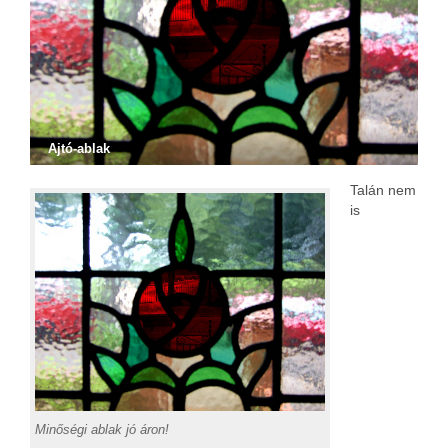
Ajtó-ablak
Talán nem
is
Minőségi ablak jó áron!