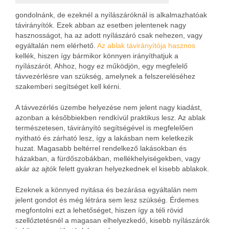
gondolnánk, de ezeknél a nyílászáróknál is alkalmazhatóak
távirányítók. Ezek abban az esetben jelentenek nagy
hasznosságot, ha az adott nyílászáró csak nehezen, vagy
egyáltalán nem elérhető.
Az ablak távirányítója hasznos
kellék, hiszen így bármikor könnyen irányíthatjuk a
nyílászárót. Ahhoz, hogy ez működjön, egy megfelelő
távvezérlésre van szükség, amelynek a felszereléséhez
szakemberi segítséget kell kérni.
A távvezérlés üzembe helyezése nem jelent nagy kiadást,
azonban a későbbiekben rendkívül praktikus lesz. Az ablak
természetesen, távirányító segítségével is megfelelően
nyitható és zárható lesz, így a lakásban nem keletkezik
huzat. Magasabb beltérrel rendelkező lakásokban és
házakban, a fürdőszobákban, mellékhelyiségekben, vagy
akár az ajtók felett gyakran helyezkednek el kisebb ablakok.
Ezeknek a könnyed nyitása és bezárása egyáltalán nem
jelent gondot és még létrára sem lesz szükség. Érdemes
megfontolni ezt a lehetőséget, hiszen így a téli rövid
szellőztetésnél a magasan elhelyezkedő, kisebb nyílászárók