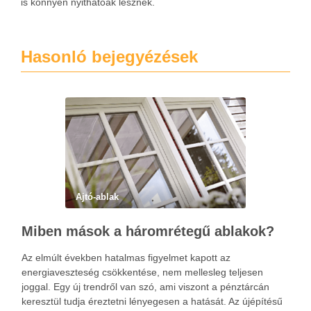
is könnyen nyithatóak lesznek.
Hasonló bejegyézések
Ajtó-ablak
Miben mások a háromrétegű ablakok?
Az elmúlt években hatalmas figyelmet kapott az
energiaveszteség csökkentése, nem mellesleg teljesen
joggal. Egy új trendről van szó, ami viszont a pénztárcán
keresztül tudja éreztetni lényegesen a hatását. Az újépítésű