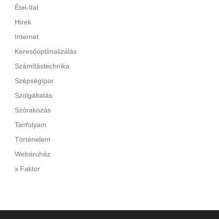
Étel-Ital
Hírek
Internet
Keresőoptimalizálás
Számítástechnika
Szépségípar
Szolgáltatás
Szórakozás
Tanfolyam
Történelem
Webáruház
x Faktor