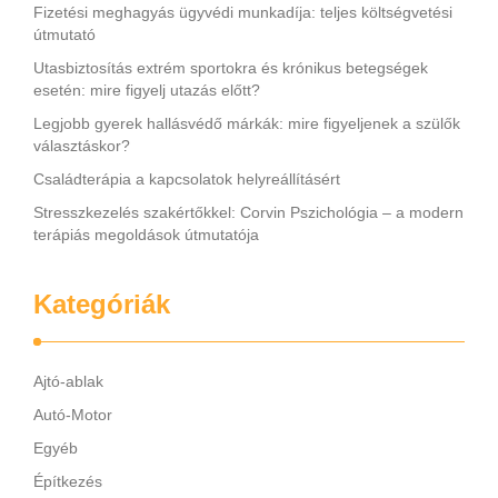
Fizetési meghagyás ügyvédi munkadíja: teljes költségvetési
útmutató
Utasbiztosítás extrém sportokra és krónikus betegségek
esetén: mire figyelj utazás előtt?
Legjobb gyerek hallásvédő márkák: mire figyeljenek a szülők
választáskor?
Családterápia a kapcsolatok helyreállításért
Stresszkezelés szakértőkkel: Corvin Pszichológia – a modern
terápiás megoldások útmutatója
Kategóriák
Ajtó-ablak
Autó-Motor
Egyéb
Építkezés