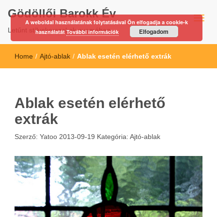
Gödöllői Barokk Év
A weboldal használatának folytatásával Ön elfogadja a cookie-k
Letűnt stíluskorszakok nyomában…
Elfogadom
használatát
További információk
Home
/
Ajtó-ablak
/
Ablak esetén elérhető extrák
Ablak esetén elérhető
extrák
Szerző:
Yatoo
2013-09-19
Kategória:
Ajtó-ablak