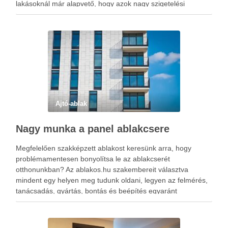
lakásoknál már alapvető, hogy azok nagy szigetelési
potenciállal rendelkező ablakokkal vannak felszerelve, de a
régi ingatlanok ezzel az előnnyel gyakran …
Ajtó-ablak
Nagy munka a panel ablakcsere
Megfelelően szakképzett ablakost keresünk arra, hogy
problémamentesen bonyolítsa le az ablakcserét
otthonunkban? Az ablakos.hu szakembereit választva
mindent egy helyen meg tudunk oldani, legyen az felmérés,
tanácsadás, gyártás, bontás és beépítés egyaránt
megvalósítható, ez a sikeres panel ablakcsere titka.
Bármelyik emeleten is lakjunk, számukra nem létezik
lehetetlen! Ha eladni szeretnénk a …