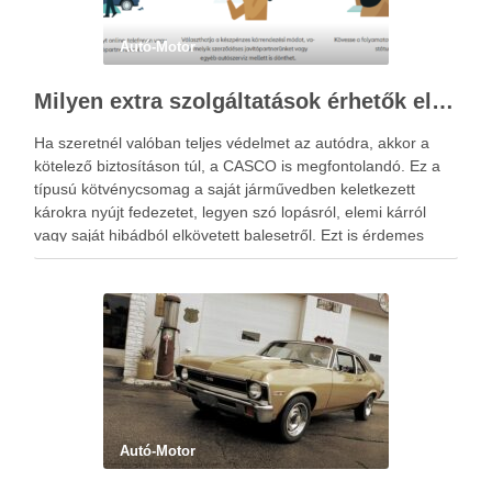
Autó-Motor
Milyen extra szolgáltatások érhetők el a casco biztosítás keretében?
Ha szeretnél valóban teljes védelmet az autódra, akkor a
kötelező biztosításon túl, a CASCO is megfontolandó. Ez a
típusú kötvénycsomag a saját járművedben keletkezett
károkra nyújt fedezetet, legyen szó lopásról, elemi kárról
vagy saját hibádból elkövetett balesetről. Ezt is érdemes
végiggondolni a casco biztosítás megkötése előtt. A
megfelelően összeállított csomag …
Autó-Motor