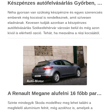
Készpénzes autófelvásárlás Győrben, Sopronban és Szombathelyen
Néha gyorsan van szükség készpénzre és egyes szerencsés
emberek még kocsival is rendelkeznek, amit szívesen
eladnának. Kevesen tudják azonban a készpénzes
autófelvásárlás Székesfehérvár városán belül és még azon
kívül is elérhető opció. Tehát, ha megválna a régi kocsijától,
mert éppen tervezi az újabb típusnak a megvásárlását,
akkor itt az ideje …
Autó-Motor
A Renault Megane alufelni 16 főbb paraméterei
Szinte mindegyik Skoda modellhez meg lehet találni a
megfelelő alumínium felnit, még azokhoz is, amelyek a