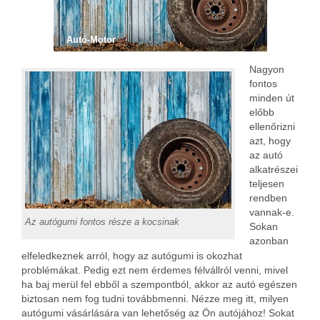
Autó-Motor
Nagyon
fontos
minden út
előbb
ellenőrizni
azt, hogy
az autó
alkatrészei
teljesen
rendben
vannak-e.
Az autógumi fontos része a kocsinak
Sokan
azonban
elfeledkeznek arról, hogy az autógumi is okozhat
problémákat. Pedig ezt nem érdemes félvállról venni, mivel
ha baj merül fel ebből a szempontból, akkor az autó egészen
biztosan nem fog tudni továbbmenni. Nézze meg itt, milyen
autógumi vásárlására van lehetőség az Ön autójához! Sokat