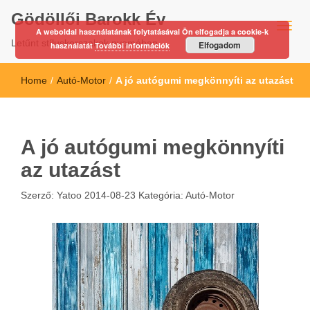
Gödöllői Barokk Év
A weboldal használatának folytatásával Ön elfogadja a cookie-k
Letűnt stíluskorszakok nyomában…
Elfogadom
használatát
További információk
Home
/
Autó-Motor
/
A jó autógumi megkönnyíti az utazást
A jó autógumi megkönnyíti
az utazást
Szerző:
Yatoo
2014-08-23
Kategória:
Autó-Motor