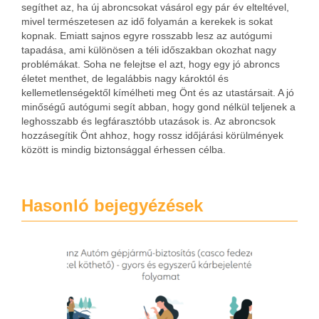
segíthet az, ha új abroncsokat vásárol egy pár év elteltével,
mivel természetesen az idő folyamán a kerekek is sokat
kopnak. Emiatt sajnos egyre rosszabb lesz az autógumi
tapadása, ami különösen a téli időszakban okozhat nagy
problémákat.
Soha ne felejtse el azt, hogy egy jó abroncs
életet menthet, de legalábbis nagy károktól és
kellemetlenségektől kímélheti meg Önt és az utastársait. A jó
minőségű autógumi segít abban, hogy gond nélkül teljenek a
leghosszabb és legfárasztóbb utazások is. Az abroncsok
hozzásegítik Önt ahhoz, hogy rossz időjárási körülmények
között is mindig biztonsággal érhessen célba.
Hasonló bejegyézések