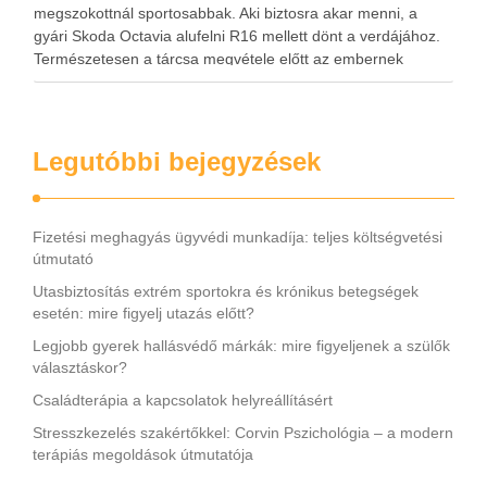
megszokottnál sportosabbak. Aki biztosra akar menni, a
gyári Skoda Octavia alufelni R16 mellett dönt a verdájához.
Természetesen a tárcsa megvétele előtt az embernek
kötelessége meggyőződni arról, hogy a kiszemelt internetes
áruház vagy kereskedés által …
Legutóbbi bejegyzések
Fizetési meghagyás ügyvédi munkadíja: teljes költségvetési
útmutató
Utasbiztosítás extrém sportokra és krónikus betegségek
esetén: mire figyelj utazás előtt?
Legjobb gyerek hallásvédő márkák: mire figyeljenek a szülők
választáskor?
Családterápia a kapcsolatok helyreállításért
Stresszkezelés szakértőkkel: Corvin Pszichológia – a modern
terápiás megoldások útmutatója