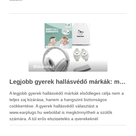
Webáruház
Legjobb gyerek hallásvédő márkák: mire figyeljenek a szülők választáskor?
A legjobb gyerek hallásvédő márkák elsődleges célja nem a
teljes zaj kizárása, hanem a hangszint biztonságos
csökkentése. A gyerek hallásvédő választást a
www.earplugs.hu weboldal is megkönnyítheti a szülők
számára. A túl erős elszigetelés a gyerekeknél
kényelmetlenséget, félelmet vagy dezorientáltságot is
okozhat. A jó hallásvédő egyensúlyt teremt, védi a fület,