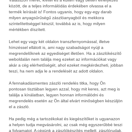
Válasszon méret, kivitel és a kültéri vagy beltéri elhelyezés
között, de a teljes informálódás érdekében olvassa el a
termék leírását is! Fontos ugyanis, hogy egy-egy darab
milyen anyagsűrűségű zászlóanyagból és mekkora
színtelítettséggel készül, továbbá az is, hogy milyen
mértékben díszített.
Lehet egy vagy két oldalon transzfernyomással, illetve
hímzéssel ellátott is, ami nagy szabadságot nyújt a
megrendelőknek az egyediséget illetően. Ha a zászlókészítő
weboldalán nem találja meg ezeket az információkat vagy
akár a cég elérhetőségét, ahol ezeket megkérdezheti, jobban
teszi, ha nem adja le a rendelését az adott oldalon.
A fennakadásmentes zászló rendelés titka, hogy Ön
pontosan tisztában legyen azzal, hogy mit keres, azt meg is
találja a kínálatban, legyen honnan informálódni és
megrendelés esetén az Ön által elvárt minőségben készüljön
el a zászló.
Ha pedig még a tartozékokat és kiegészítőket is ugyanazon
a helyen tudja megvásárolni, az csak még egyszerűbbé teszi
a folyamatot. A cégünk a zászlókészítés mellett, zászlórudak,