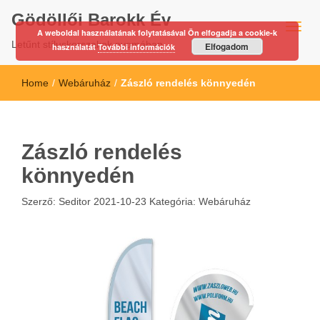
Gödöllői Barokk Év
A weboldal használatának folytatásával Ön elfogadja a cookie-k
Letűnt stíluskorszakok nyomában…
Elfogadom
használatát
További információk
Home
/
Webáruház
/
Zászló rendelés könnyedén
Zászló rendelés
könnyedén
Szerző:
Seditor
2021-10-23
Kategória:
Webáruház