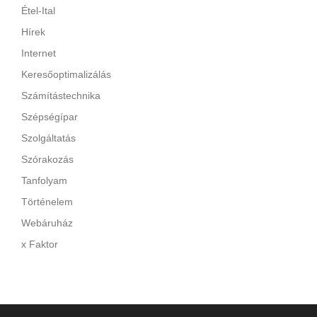
Étel-Ital
Hírek
Internet
Keresőoptimalizálás
Számítástechnika
Szépségípar
Szolgáltatás
Szórakozás
Tanfolyam
Történelem
Webáruház
x Faktor