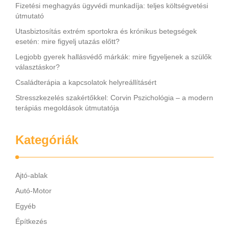
Fizetési meghagyás ügyvédi munkadíja: teljes költségvetési
útmutató
Utasbiztosítás extrém sportokra és krónikus betegségek
esetén: mire figyelj utazás előtt?
Legjobb gyerek hallásvédő márkák: mire figyeljenek a szülők
választáskor?
Családterápia a kapcsolatok helyreállításért
Stresszkezelés szakértőkkel: Corvin Pszichológia – a modern
terápiás megoldások útmutatója
Kategóriák
Ajtó-ablak
Autó-Motor
Egyéb
Építkezés