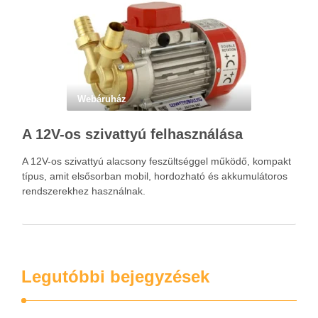
miközben …
Webáruház
A 12V-os szivattyú felhasználása
A 12V-os szivattyú alacsony feszültséggel működő, kompakt
típus, amit elsősorban mobil, hordozható és akkumulátoros
rendszerekhez használnak.
Legutóbbi bejegyzések