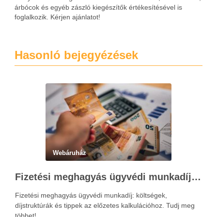
árbócok és egyéb zászló kiegészítők értékesítésével is
foglalkozik. Kérjen ajánlatot!
Hasonló bejegyézések
Webáruház
Fizetési meghagyás ügyvédi munkadíja: teljes költségvetési útmutató
Fizetési meghagyás ügyvédi munkadíj: költségek,
díjstruktúrák és tippek az előzetes kalkulációhoz. Tudj meg
többet!