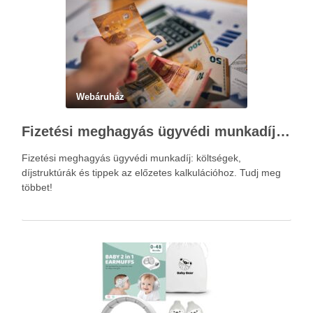
Webáruház
Fizetési meghagyás ügyvédi munkadíja: teljes költségvetési útmutató
Fizetési meghagyás ügyvédi munkadíj: költségek,
díjstruktúrák és tippek az előzetes kalkulációhoz. Tudj meg
többet!