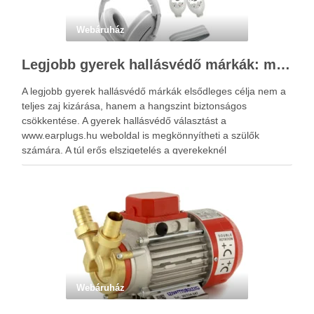
Webáruház
Legjobb gyerek hallásvédő márkák: mire figyeljenek a szülők választáskor?
A legjobb gyerek hallásvédő márkák elsődleges célja nem a
teljes zaj kizárása, hanem a hangszint biztonságos
csökkentése. A gyerek hallásvédő választást a
www.earplugs.hu weboldal is megkönnyítheti a szülők
számára. A túl erős elszigetelés a gyerekeknél
kényelmetlenséget, félelmet vagy dezorientáltságot is
okozhat. A jó hallásvédő egyensúlyt teremt, védi a fület,
miközben …
Webáruház