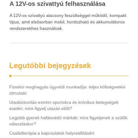
A 12V-os szivattyú felhasználása
A 12V-os szivattyú alacsony feszültséggel működő, kompakt
típus, amit elsősorban mobil, hordozható és akkumulátoros
rendszerekhez használnak.
Legutóbbi bejegyzések
Fizetési meghagyás ügyvédi munkadíja: teljes költségvetési
útmutató
Utasbiztosítás extrém sportokra és krónikus betegségek
esetén: mire figyelj utazás előtt?
Legjobb gyerek hallásvédő márkák: mire figyeljenek a szülők
választáskor?
Családterápia a kapcsolatok helyreállításért