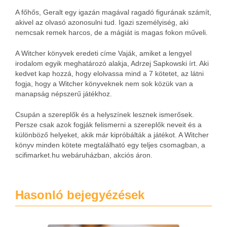
A főhős, Geralt egy igazán magával ragadó figurának számít,
akivel az olvasó azonosulni tud. Igazi személyiség, aki
nemcsak remek harcos, de a mágiát is magas fokon műveli.
A Witcher könyvek eredeti címe Vaják, amiket a lengyel
irodalom egyik meghatározó alakja, Adrzej Sapkowski írt. Aki
kedvet kap hozzá, hogy elolvassa mind a 7 kötetet, az látni
fogja, hogy a Witcher könyveknek nem sok közük van a
manapság népszerű játékhoz.
Csupán a szereplők és a helyszínek lesznek ismerősek.
Persze csak azok fogják felismerni a szereplők neveit és a
különböző helyeket, akik már kipróbálták a játékot. A Witcher
könyv minden kötete megtalálható egy teljes csomagban, a
scifimarket.hu webáruházban, akciós áron.
Hasonló bejegyézések