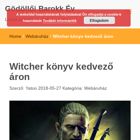
Gödöllői Barokk Év
A weboldal használatának folytatásával Ön elfogadja a cookie-k
Letűnt stíluskorszakok nyomában…
Elfogadom
használatát
További információk
Home
/
Webáruház
/
Witcher könyv kedvező áron
Witcher könyv kedvező
áron
Szerző:
Yatoo
2018-05-27
Kategória:
Webáruház