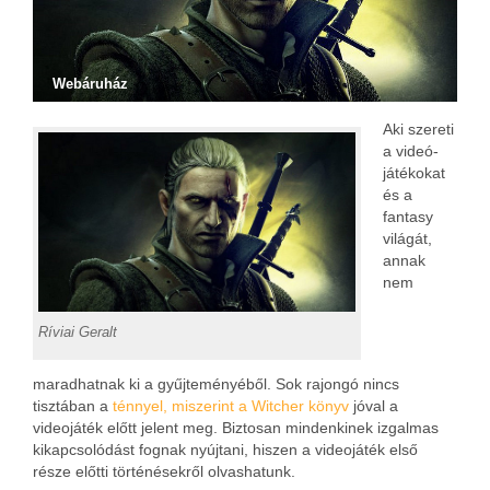
Webáruház
Aki szereti
a videó-
játékokat
és a
fantasy
világát,
annak
nem
Ríviai Geralt
maradhatnak ki a gyűjteményéből. Sok rajongó nincs
tisztában a
ténnyel, miszerint a Witcher könyv
jóval a
videojáték előtt jelent meg. Biztosan mindenkinek izgalmas
kikapcsolódást fognak nyújtani, hiszen a videojáték első
része előtti történésekről olvashatunk.