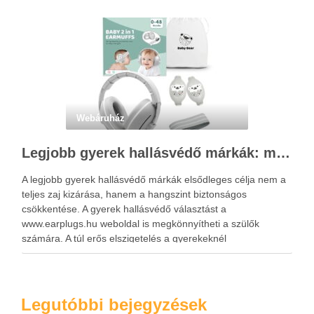
Webáruház
Legjobb gyerek hallásvédő márkák: mire figyeljenek a szülők választáskor?
A legjobb gyerek hallásvédő márkák elsődleges célja nem a
teljes zaj kizárása, hanem a hangszint biztonságos
csökkentése. A gyerek hallásvédő választást a
www.earplugs.hu weboldal is megkönnyítheti a szülők
számára. A túl erős elszigetelés a gyerekeknél
kényelmetlenséget, félelmet vagy dezorientáltságot is
okozhat. A jó hallásvédő egyensúlyt teremt, védi a fület,
miközben …
Legutóbbi bejegyzések