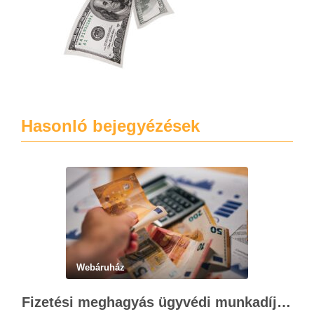
Hasonló bejegyézések
Webáruház
Fizetési meghagyás ügyvédi munkadíja: teljes költségvetési útmutató