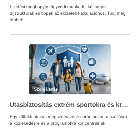
Fizetési meghagyás ügyvédi munkadíj: költségek,
díjstruktúrák és tippek az előzetes kalkulációhoz. Tudj meg
többet!
Szolgáltatás
Utasbiztosítás extrém sportokra és krónikus betegségek esetén: mire figyelj utazás előtt?
Egy külföldi utazás megszervezése során sokan a szállásra,
a közlekedésre és a programokra koncentrálnak.