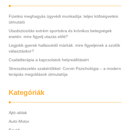
Fizetési meghagyás ügyvédi munkadíja: teljes költségvetési
útmutató
Utasbiztosítás extrém sportokra és krónikus betegségek
esetén: mire figyelj utazás előtt?
Legjobb gyerek hallásvédő márkák: mire figyeljenek a szülők
választáskor?
Családterápia a kapcsolatok helyreállításért
Stresszkezelés szakértőkkel: Corvin Pszichológia – a modern
terápiás megoldások útmutatója
Kategóriák
Ajtó-ablak
Autó-Motor