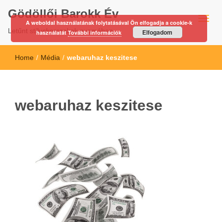
Gödöllői Barokk Év
A weboldal használatának folytatásával Ön elfogadja a cookie-k
Letűnt stíluskorszakok nyomában…
Elfogadom
használatát
További információk
Home
/
Média
/
webaruhaz keszitese
webaruhaz keszitese