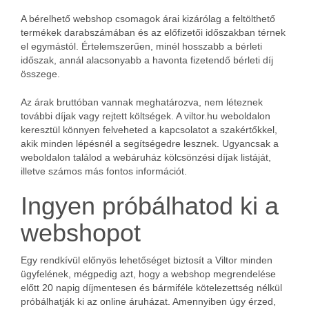
A bérelhető webshop csomagok árai kizárólag a feltölthető
termékek darabszámában és az előfizetői időszakban térnek
el egymástól. Értelemszerűen, minél hosszabb a bérleti
időszak, annál alacsonyabb a havonta fizetendő bérleti díj
összege.
Az árak bruttóban vannak meghatározva, nem léteznek
további díjak vagy rejtett költségek. A viltor.hu weboldalon
keresztül könnyen felveheted a kapcsolatot a szakértőkkel,
akik minden lépésnél a segítségedre lesznek. Ugyancsak a
weboldalon találod a webáruház kölcsönzési díjak listáját,
illetve számos más fontos információt.
Ingyen próbálhatod ki a
webshopot
Egy rendkívül előnyös lehetőséget biztosít a Viltor minden
ügyfelének, mégpedig azt, hogy a webshop megrendelése
előtt 20 napig díjmentesen és bármiféle kötelezettség nélkül
próbálhatják ki az online áruházat. Amennyiben úgy érzed,