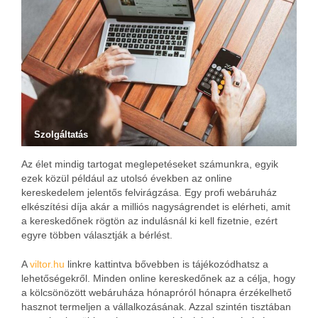
Szolgáltatás
Az élet mindig tartogat meglepetéseket számunkra, egyik
ezek közül például az utolsó években az online
kereskedelem jelentős felvirágzása. Egy profi webáruház
elkészítési díja akár a milliós nagyságrendet is elérheti, amit
a kereskedőnek rögtön az indulásnál ki kell fizetnie, ezért
egyre többen választják a bérlést.
A
viltor.hu
linkre kattintva bővebben is tájékozódhatsz a
lehetőségekről. Minden online kereskedőnek az a célja, hogy
a kölcsönözött webáruháza hónapróról hónapra érzékelhető
hasznot termeljen a vállalkozásának. Azzal szintén tisztában