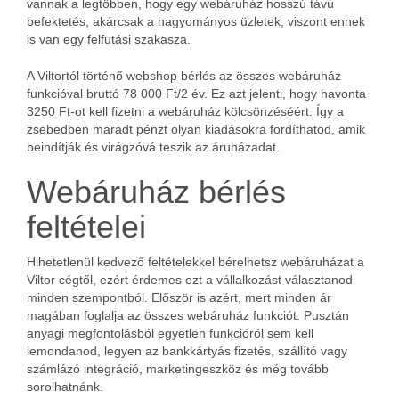
vannak a legtöbben, hogy egy webáruház hosszú távú
befektetés, akárcsak a hagyományos üzletek, viszont ennek
is van egy felfutási szakasza.
A Viltortól történő webshop bérlés az összes webáruház
funkcióval bruttó 78 000 Ft/2 év. Ez azt jelenti, hogy havonta
3250 Ft-ot kell fizetni a webáruház kölcsönzéséért. Így a
zsebedben maradt pénzt olyan kiadásokra fordíthatod, amik
beindítják és virágzóvá teszik az áruházadat.
Webáruház bérlés
feltételei
Hihetetlenül kedvező feltételekkel bérelhetsz webáruházat a
Viltor cégtől, ezért érdemes ezt a vállalkozást választanod
minden szempontból. Először is azért, mert minden ár
magában foglalja az összes webáruház funkciót. Pusztán
anyagi megfontolásból egyetlen funkcióról sem kell
lemondanod, legyen az bankkártyás fizetés, szállító vagy
számlázó integráció, marketingeszköz és még tovább
sorolhatnánk.