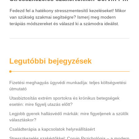
Fedezd fel a hatékony stresszmentesítő kezeléseket! Mikor
van szükség szakmai segítségre? Ismerj meg modern
terápiás módszereket és válaszd ki a számodra ideálist.
Legutóbbi bejegyzések
Fizetési meghagyás ügyvédi munkadíja: teljes költségvetési
útmutató
Utasbiztosítás extrém sportokra és krónikus betegségek
esetén: mire figyelj utazás előtt?
Legjobb gyerek hallásvédő márkák: mire figyeljenek a szülők
választáskor?
Családterápia a kapcsolatok helyreállításért
Stresszkezelés szakértőkkel: Corvin Pszichológia – a modern