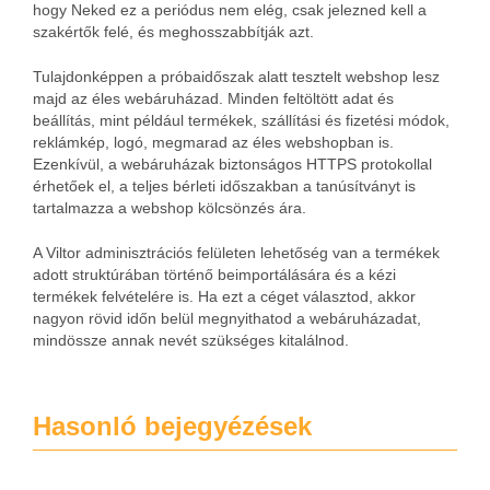
hogy Neked ez a periódus nem elég, csak jelezned kell a
szakértők felé, és meghosszabbítják azt.
Tulajdonképpen a próbaidőszak alatt tesztelt webshop lesz
majd az éles webáruházad. Minden feltöltött adat és
beállítás, mint például termékek, szállítási és fizetési módok,
reklámkép, logó, megmarad az éles webshopban is.
Ezenkívül, a webáruházak biztonságos HTTPS protokollal
érhetőek el, a teljes bérleti időszakban a tanúsítványt is
tartalmazza a webshop kölcsönzés ára.
A Viltor adminisztrációs felületen lehetőség van a termékek
adott struktúrában történő beimportálására és a kézi
termékek felvételére is. Ha ezt a céget választod, akkor
nagyon rövid időn belül megnyithatod a webáruházadat,
mindössze annak nevét szükséges kitalálnod.
Hasonló bejegyézések