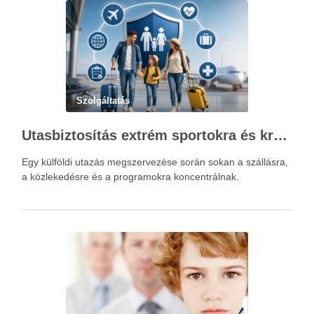
Szolgáltatás
Utasbiztosítás extrém sportokra és krónikus betegségek esetén: mire figyelj utazás előtt?
Egy külföldi utazás megszervezése során sokan a szállásra,
a közlekedésre és a programokra koncentrálnak.