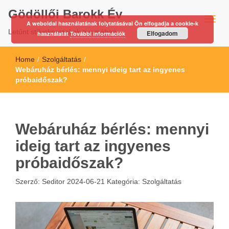
Gödöllői Barokk Év
A weboldal használatának folytatásával Ön elfogadja a cookie-k
Letűnt stíluskorszakok nyomában…
Elfogadom
használatát
További információk
Home
/
Szolgáltatás
/
Webáruház bérlés: mennyi ideig tart az ingyenes
próbaidőszak?
Webáruház bérlés: mennyi
ideig tart az ingyenes
próbaidőszak?
Szerző:
Seditor
2024-06-21
Kategória:
Szolgáltatás