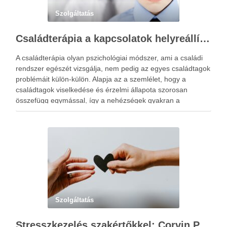
Szolgáltatás
Családterápia a kapcsolatok helyreállításért
A családterápia olyan pszichológiai módszer, ami a családi
rendszer egészét vizsgálja, nem pedig az egyes családtagok
problémáit külön-külön. Alapja az a szemlélet, hogy a
családtagok viselkedése és érzelmi állapota szorosan
összefügg egymással, így a nehézségek gyakran a
kapcsolati mintázatokban gyökereznek. A családterápia
elsődleges célja nem hibást keresni, hanem a működési …
Szolgáltatás
Stresszkezelés szakértőkkel: Corvin Pszichológia – a modern terápiás megoldások útmutatója