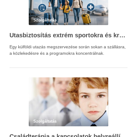
Szolgáltatás
Utasbiztosítás extrém sportokra és krónikus betegségek esetén: mire figyelj utazás előtt?
Egy külföldi utazás megszervezése során sokan a szállásra,
a közlekedésre és a programokra koncentrálnak.
Szolgáltatás
Családterápia a kapcsolatok helyreállításért