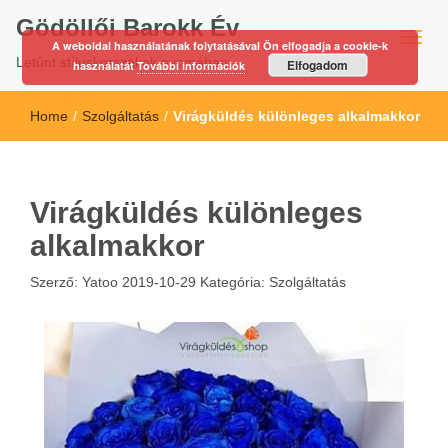
Gödöllői Barokk Év
A weboldal használatának folytatásával Ön elfogadja a cookie-k
Letűnt stíluskorszakok nyomában…
Elfogadom
használatát
További információk
Home
/
Szolgáltatás
/
Virágküldés különleges alkalmakkor
Virágküldés különleges
alkalmakkor
Szerző:
Yatoo
2019-10-29
Kategória:
Szolgáltatás