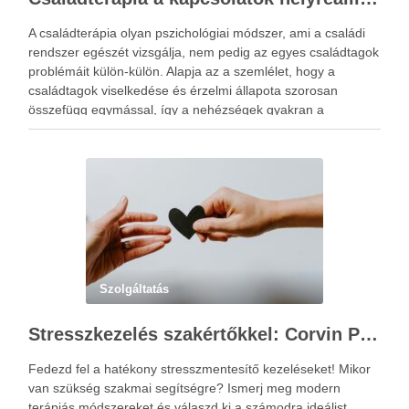
A családterápia olyan pszichológiai módszer, ami a családi
rendszer egészét vizsgálja, nem pedig az egyes családtagok
problémáit külön-külön. Alapja az a szemlélet, hogy a
családtagok viselkedése és érzelmi állapota szorosan
összefügg egymással, így a nehézségek gyakran a
kapcsolati mintázatokban gyökereznek. A családterápia
elsődleges célja nem hibást keresni, hanem a működési …
Szolgáltatás
Stresszkezelés szakértőkkel: Corvin Pszichológia – a modern terápiás megoldások útmutatója
Fedezd fel a hatékony stresszmentesítő kezeléseket! Mikor
van szükség szakmai segítségre? Ismerj meg modern
terápiás módszereket és válaszd ki a számodra ideálist.