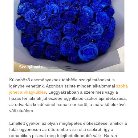
Szolgáltatás
Különböző eseményekhez többféle szolgáltatásokat is
igénybe vehetünk. Azonban szinte minden alkalommal
szóba
jöhet a virágküldés
. Leggyakrabban a szerelmes vagy a
házas férfiaknak jut eszébe egy illatos csokor ajándékozása,
az udvarlás kezdésénél hamar sor kerül, a mára kötelezővé
vált rituáléra.
Emellett gyakori az olyan meglepetés előkészítése, amikor a
futár egyenesen az étterembe viszi el a csokrot, így a
romantikus pillanat még felejthetetlenebbé válik. Bátran