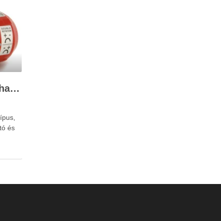
A 12V-os szivattyú felhasználása
ípus,
tó és