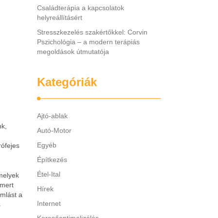
Családterápia a kapcsolatok
helyreállításért
Stresszkezelés szakértőkkel: Corvin
Pszichológia – a modern terápiás
megoldások útmutatója
Kategóriák
Ajtó-ablak
nk,
Autó-Motor
Egyéb
rófejes
Építkezés
Étel-Ital
amelyek
 mert
Hírek
amlást a
Internet
s