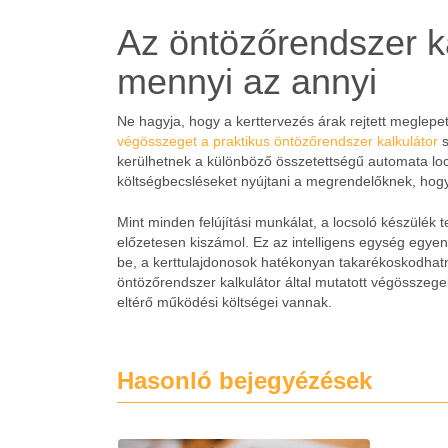
Az öntözőrendszer k
mennyi az annyi
Ne hagyja, hogy a kerttervezés árak rejtett meglepet
végösszeget a praktikus öntözőrendszer kalkulátor
s
kerülhetnek a különböző összetettségű automata lo
költségbecsléseket nyújtani a megrendelőknek, hogy
Mint minden felújítási munkálat, a locsoló készülék t
előzetesen kiszámol. Ez az intelligens egység egyenl
be, a kerttulajdonosok hatékonyan takarékoskodhatn
öntözőrendszer kalkulátor által mutatott végösszeg
eltérő működési költségei vannak.
Hasonló bejegyézések