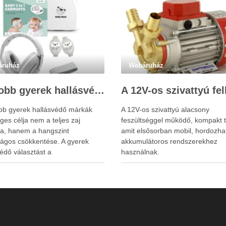
áruház
Webáruház
Legjobb gyerek hallásvédő márkák: mire figyeljenek a szülők választáskor?
obb gyerek hallásvédő márkák
A 12V-os szivattyú alacsony
ges célja nem a teljes zaj
feszültséggel működő, kompakt t
sa, hanem a hangszint
amit elsősorban mobil, hordozha
ságos csökkentése. A gyerek
akkumulátoros rendszerekhez
édő választást a
használnak.
rplugs.hu weboldal is
nyítheti a szülők számára. A túl
szigetelés a gyerekeknél
metlenséget, félelmet vagy
ntáltságot is okozhat. A jó
édő egyensúlyt teremt, védi a