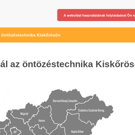
A weboldal használatának folytatásával Ön e
az öntözéstechnika Kiskőrösön
nál az öntözéstechnika Kiskőrö