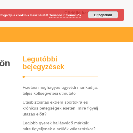
Gödöllő kastély
Elfogadom
lfogadja a cookie-k használatát
További információk
Legutóbbi
sön
bejegyzések
Fizetési meghagyás ügyvédi munkadíja:
teljes költségvetési útmutató
Utasbiztosítás extrém sportokra és
krónikus betegségek esetén: mire figyelj
utazás előtt?
Legjobb gyerek hallásvédő márkák:
mire figyeljenek a szülők választáskor?