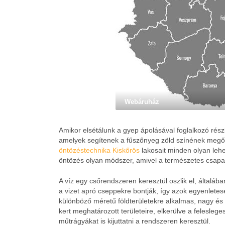
Webáruház
Amikor elsétálunk a gyep ápolásával foglalkozó rész
amelyek segítenek a fűszőnyeg zöld színének megőr
öntözéstechnika Kiskőrös
lakosait minden olyan lehe
öntözés olyan módszer, amivel a természetes csapad
A víz egy csőrendszeren keresztül oszlik el, általáb
a vizet apró cseppekre bontják, így azok egyenletese
különböző méretű földterületekre alkalmas, nagy és k
kert meghatározott területeire, elkerülve a felesleg
műtrágyákat is kijuttatni a rendszeren keresztül.