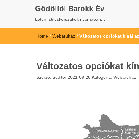
Gödöllői Barokk Év
Letűnt stíluskorszakok nyomában…
Home
/
Webáruház
/
Változatos opciókat kínál 
Változatos opciókat kí
Szerző:
Seditor
2021-08-28
Kategória:
Webáruház