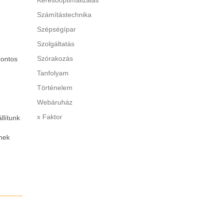
Keresőoptimalizálás
Számítástechnika
Szépségípar
Szolgáltatás
Szórakozás
pontos
e
Tanfolyam
Történelem
Webáruház
x Faktor
llítunk
knek