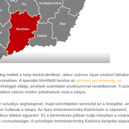
leg mellett a helyi barkácsboltban, akkor számos olyan eszközt láthatu
zésében. A speciális tömlőktől kezdve az
időzített sprinklerekig, az
tőséggel ellátja, amelyek számtalan pozitívummal rendelkeznek. A szó
ékot utánzó módon juttathatunk vizet a talajra.
an szivattyú segítségével, majd szórófejeken keresztül jut a levegőbe, 
n hullanak a talajra. Az ilyen öntözéstechnika Kiskőrösön is népszerű,
icsi telekre egyaránt. Ez a berendezés jobban tudja irányítani a vízár
es vízveszteséget. A szórófejes öntözéstechnika Kiskőrös kertjeibe képe