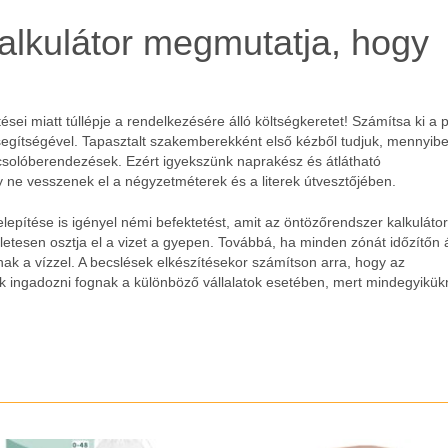
alkulátor megmutatja, hogy
ései miatt túllépje a rendelkezésére álló költségkeretet! Számítsa ki a 
egítségével. Tapasztalt szakemberekként első kézből tudjuk, mennyib
csolóberendezések. Ezért igyekszünk naprakész és átlátható
 ne vesszenek el a négyzetméterek és a literek útvesztőjében.
elepítése is igényel némi befektetést, amit az öntözőrendszer kalkulátor
etesen osztja el a vizet a gyepen. Továbbá, ha minden zónát időzítőn á
ak a vízzel. A becslések elkészítésekor számítson arra, hogy az
ek ingadozni fognak a különböző vállalatok esetében, mert mindegyikü