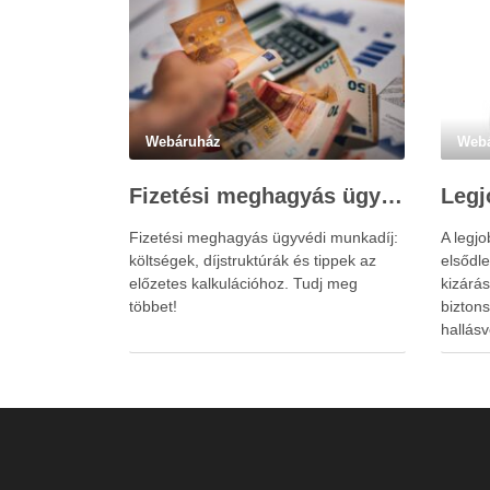
Webáruház
Web
Fizetési meghagyás ügyvédi munkadíja: teljes költségvetési útmutató
Fizetési meghagyás ügyvédi munkadíj:
A legj
költségek, díjstruktúrák és tippek az
elsődle
előzetes kalkulációhoz. Tudj meg
kizárá
többet!
bizton
hallásv
www.ea
megkön
erős el
kényel
dezorie
hallásv