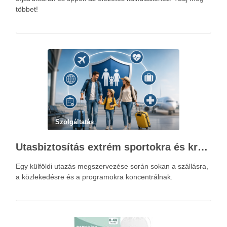
többet!
Szolgáltatás
Utasbiztosítás extrém sportokra és krónikus betegségek esetén: mire figyelj utazás előtt?
Egy külföldi utazás megszervezése során sokan a szállásra,
a közlekedésre és a programokra koncentrálnak.