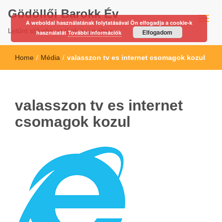
Gödöllői Barokk Év
A weboldal használatának folytatásával Ön elfogadja a cookie-k
Letűnt stíluskorszakok nyomában…
Elfogadom
használatát
További információk
Home
/
Média
/
valasszon tv es internet csomagok kozul
valasszon tv es internet
csomagok kozul