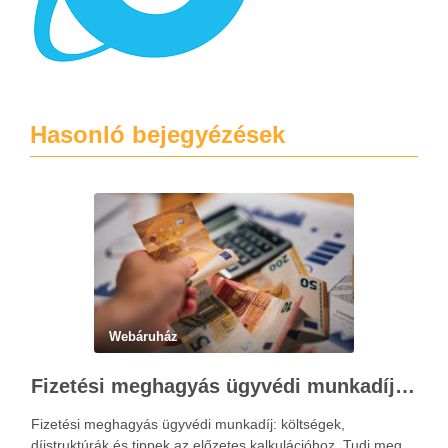
Hasonló bejegyézések
Webáruház
Fizetési meghagyás ügyvédi munkadíja: teljes költségvetési útmutató
Fizetési meghagyás ügyvédi munkadíj: költségek,
díjstruktúrák és tippek az előzetes kalkulációhoz. Tudj meg