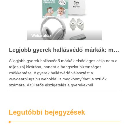
Webáruház
Legjobb gyerek hallásvédő márkák: mire figyeljenek a szülők választáskor?
A legjobb gyerek hallásvédő márkák elsődleges célja nem a
teljes zaj kizárása, hanem a hangszint biztonságos
csökkentése. A gyerek hallásvédő választást a
www.earplugs.hu weboldal is megkönnyítheti a szülők
számára. A túl erős elszigetelés a gyerekeknél
kényelmetlenséget, félelmet vagy dezorientáltságot is
okozhat. A jó hallásvédő egyensúlyt teremt, védi a fület,
miközben …
Legutóbbi bejegyzések