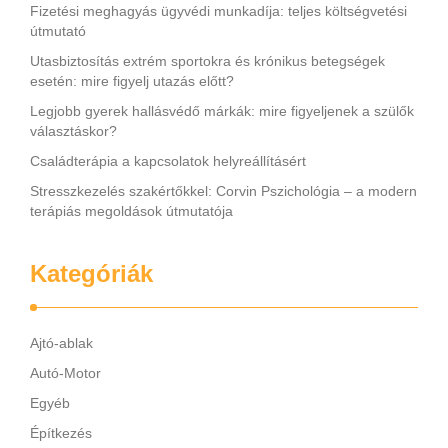
Fizetési meghagyás ügyvédi munkadíja: teljes költségvetési
útmutató
Utasbiztosítás extrém sportokra és krónikus betegségek
esetén: mire figyelj utazás előtt?
Legjobb gyerek hallásvédő márkák: mire figyeljenek a szülők
választáskor?
Családterápia a kapcsolatok helyreállításért
Stresszkezelés szakértőkkel: Corvin Pszichológia – a modern
terápiás megoldások útmutatója
Kategóriák
Ajtó-ablak
Autó-Motor
Egyéb
Építkezés