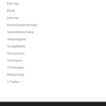
Étel-Ital
Hírek
Internet
Keresőoptimalizálás
Számítástechnika
Szépségípar
Szolgáltatás
Szórakozás
Tanfolyam
Történelem
Webáruház
x Faktor