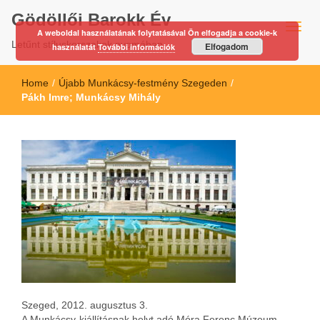
Gödöllői Barokk Év
A weboldal használatának folytatásával Ön elfogadja a cookie-k
Letűnt stíluskorszakok nyomában…
Elfogadom
használatát
További információk
Home
/
Újabb Munkácsy-festmény Szegeden
/
Pákh Imre; Munkácsy Mihály
Szeged, 2012. augusztus 3.
A Munkácsy-kiállításnak helyt adó Móra Ferenc Múzeum