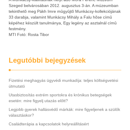
Szeged belvárosában 2012. augusztus 3-án. A múzeumban
tekinthetõ meg Pákh Imre mûgyûjtõ Munkácsy-kollekciójának
33 darabja, valamint Munkácsy Mihály a Falu hõse címû
képéhez készült tanulmánya, Egy legény az asztalnál címû
festmény.
MTI Fotó: Rosta Tibor
Legutóbbi bejegyzések
Fizetési meghagyás ügyvédi munkadíja: teljes költségvetési
útmutató
Utasbiztosítás extrém sportokra és krónikus betegségek
esetén: mire figyelj utazás előtt?
Legjobb gyerek hallásvédő márkák: mire figyeljenek a szülők
választáskor?
Családterápia a kapcsolatok helyreállításért