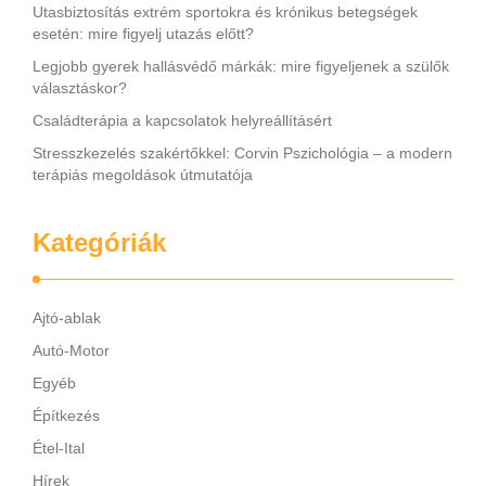
Utasbiztosítás extrém sportokra és krónikus betegségek
esetén: mire figyelj utazás előtt?
Legjobb gyerek hallásvédő márkák: mire figyeljenek a szülők
választáskor?
Családterápia a kapcsolatok helyreállításért
Stresszkezelés szakértőkkel: Corvin Pszichológia – a modern
terápiás megoldások útmutatója
Kategóriák
Ajtó-ablak
Autó-Motor
Egyéb
Építkezés
Étel-Ital
Hírek