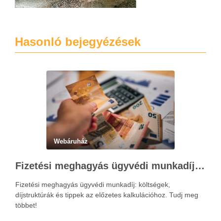
Hasonló bejegyézések
Webáruház
Fizetési meghagyás ügyvédi munkadíja: teljes költségvetési útmutató
Fizetési meghagyás ügyvédi munkadíj: költségek,
díjstruktúrák és tippek az előzetes kalkulációhoz. Tudj meg
többet!