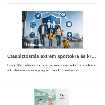
Szolgáltatás
Utasbiztosítás extrém sportokra és krónikus betegségek esetén: mire figyelj utazás előtt?
Egy külföldi utazás megszervezése során sokan a szállásra,
a közlekedésre és a programokra koncentrálnak.