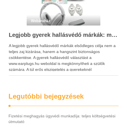
Webáruház
Legjobb gyerek hallásvédő márkák: mire figyeljenek a szülők választáskor?
A legjobb gyerek hallásvédő márkák elsődleges célja nem a
teljes zaj kizárása, hanem a hangszint biztonságos
csökkentése. A gyerek hallásvédő választást a
www.earplugs.hu weboldal is megkönnyítheti a szülők
számára. A túl erős elszigetelés a gyerekeknél
kényelmetlenséget, félelmet vagy dezorientáltságot is
okozhat. A jó hallásvédő egyensúlyt teremt, védi a fület,
miközben …
Legutóbbi bejegyzések
Fizetési meghagyás ügyvédi munkadíja: teljes költségvetési
útmutató