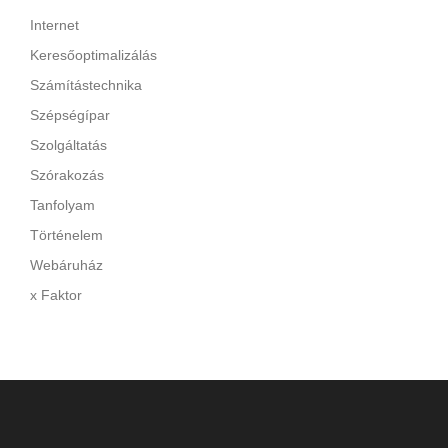
Internet
Keresőoptimalizálás
Számítástechnika
Szépségípar
Szolgáltatás
Szórakozás
Tanfolyam
Történelem
Webáruház
x Faktor