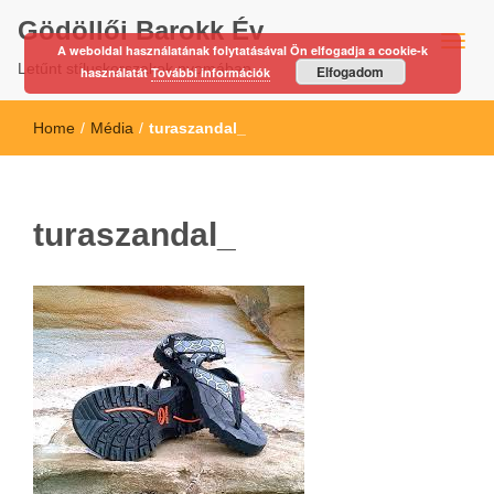
Gödöllői Barokk Év
A weboldal használatának folytatásával Ön elfogadja a cookie-k
Letűnt stíluskorszakok nyomában…
Elfogadom
használatát
További információk
Home
/
Média
/
turaszandal_
turaszandal_