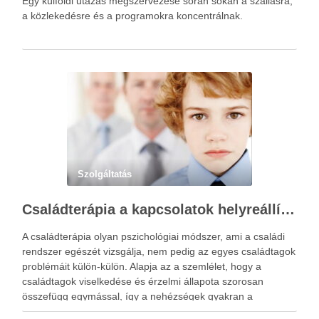
Egy külföldi utazás megszervezése során sokan a szállásra,
a közlekedésre és a programokra koncentrálnak.
Szolgáltatás
Családterápia a kapcsolatok helyreállításért
A családterápia olyan pszichológiai módszer, ami a családi
rendszer egészét vizsgálja, nem pedig az egyes családtagok
problémáit külön-külön. Alapja az a szemlélet, hogy a
családtagok viselkedése és érzelmi állapota szorosan
összefügg egymással, így a nehézségek gyakran a
kapcsolati mintázatokban gyökereznek. A családterápia