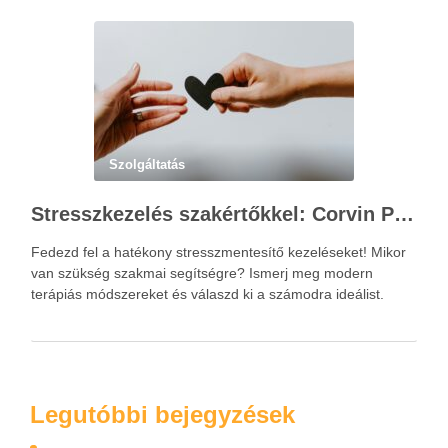
elsődleges célja nem hibást keresni, hanem a működési …
Szolgáltatás
Stresszkezelés szakértőkkel: Corvin Pszichológia – a modern terápiás megoldások útmutatója
Fedezd fel a hatékony stresszmentesítő kezeléseket! Mikor
van szükség szakmai segítségre? Ismerj meg modern
terápiás módszereket és válaszd ki a számodra ideálist.
Legutóbbi bejegyzések