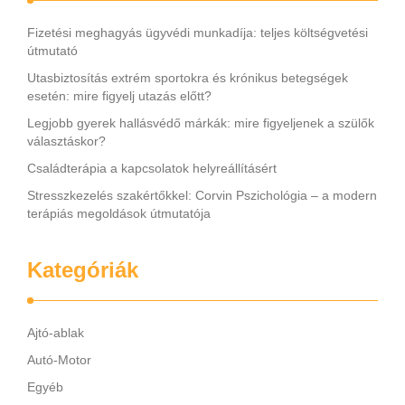
Fizetési meghagyás ügyvédi munkadíja: teljes költségvetési
útmutató
Utasbiztosítás extrém sportokra és krónikus betegségek
esetén: mire figyelj utazás előtt?
Legjobb gyerek hallásvédő márkák: mire figyeljenek a szülők
választáskor?
Családterápia a kapcsolatok helyreállításért
Stresszkezelés szakértőkkel: Corvin Pszichológia – a modern
terápiás megoldások útmutatója
Kategóriák
Ajtó-ablak
Autó-Motor
Egyéb