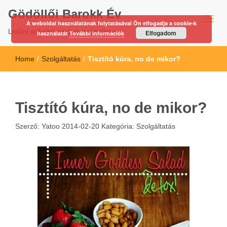
Gödöllői Barokk Év
A weboldal használatának folytatásával Ön elfogadja a cookie-k
Letűnt stíluskorszakok nyomában…
Elfogadom
használatát
További információk
Home
/
Szolgáltatás
/
Tisztító kúra, no de mikor?
Tisztító kúra, no de mikor?
Szerző:
Yatoo
2014-02-20
Kategória:
Szolgáltatás