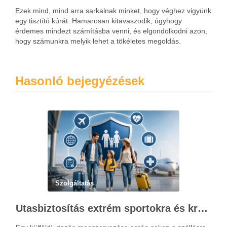
Ezek mind, mind arra sarkalnak minket, hogy véghez vigyünk
egy tisztító kúrát. Hamarosan kitavaszodik, úgyhogy
érdemes mindezt számításba venni, és elgondolkodni azon,
hogy számunkra melyik lehet a tökéletes megoldás.
Hasonló bejegyézések
Szolgáltatás
Utasbiztosítás extrém sportokra és krónikus betegségek esetén: mire figyelj utazás előtt?