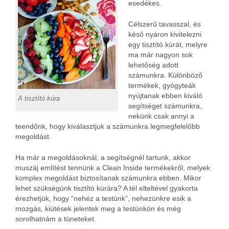
esedékes.
Célszerű tavasszal, és
késő nyáron kivitelezni
egy tisztító kúrát, melyre
ma már nagyon sok
lehetőség adott
számunkra. Különböző
termékek, gyógyteák
nyújtanak ebben kiváló
A tisztító kúra
segítséget számunkra,
nekünk csak annyi a
teendőnk, hogy kiválasztjuk a számunkra legmegfelelőbb
megoldást.
Ha már a megoldásoknál, a segítségnél tartunk, akkor
muszáj említést tennünk a Clean Inside termékekről, melyek
komplex megoldást biztosítanak számunkra ebben. Mikor
lehet szükségünk tisztító kúrára? A tél elteltével gyakorta
érezhetjük, hogy “nehéz a testünk”, nehezünkre esik a
mozgás, kiütések jelentek meg a testünkön és még
sorolhatnám a tüneteket.