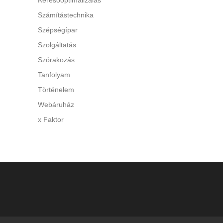
Keresőoptimalizálás
Számítástechnika
Szépségípar
Szolgáltatás
Szórakozás
Tanfolyam
Történelem
Webáruház
x Faktor