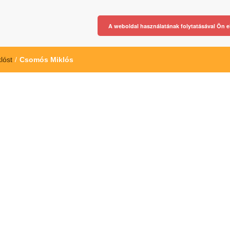
A weboldal használatának folytatásával Ön e
lóst
/
Csomós Miklós