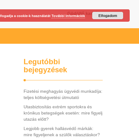
Gödöllő kastély
Elfogadom
lfogadja a cookie-k használatát
További információk
Legutóbbi
bejegyzések
Fizetési meghagyás ügyvédi munkadíja:
teljes költségvetési útmutató
Utasbiztosítás extrém sportokra és
krónikus betegségek esetén: mire figyelj
utazás előtt?
Legjobb gyerek hallásvédő márkák:
mire figyeljenek a szülők választáskor?