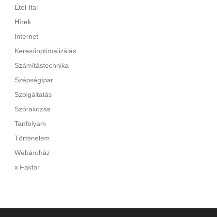
Étel-Ital
Hírek
Internet
Keresőoptimalizálás
Számítástechnika
Szépségípar
Szolgáltatás
Szórakozás
Tanfolyam
Történelem
Webáruház
x Faktor