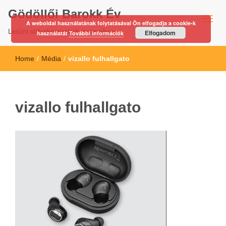
Gödöllői Barokk Év
A weboldal használatának folytatásával Ön elfogadja a cookie-k
Letűnt stíluskorszakok nyomában…
Elfogadom
használatát
További információk
Home
/
Média
/
vizallo fulhallgato
vizallo fulhallgato