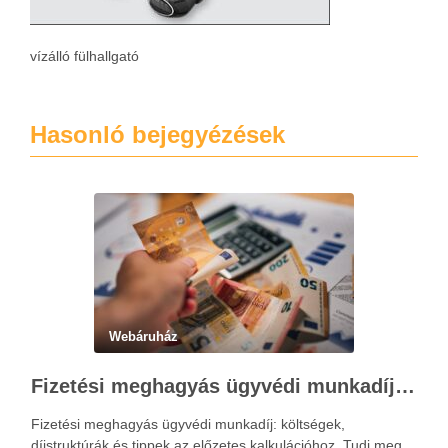
vízálló fülhallgató
Hasonló bejegyézések
Webáruház
Fizetési meghagyás ügyvédi munkadíja: teljes költségvetési útmutató
Fizetési meghagyás ügyvédi munkadíj: költségek,
díjstruktúrák és tippek az előzetes kalkulációhoz. Tudj meg