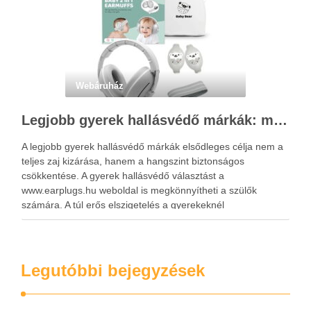
Webáruház
Legjobb gyerek hallásvédő márkák: mire figyeljenek a szülők választáskor?
A legjobb gyerek hallásvédő márkák elsődleges célja nem a
teljes zaj kizárása, hanem a hangszint biztonságos
csökkentése. A gyerek hallásvédő választást a
www.earplugs.hu weboldal is megkönnyítheti a szülők
számára. A túl erős elszigetelés a gyerekeknél
kényelmetlenséget, félelmet vagy dezorientáltságot is
okozhat. A jó hallásvédő egyensúlyt teremt, védi a fület,
miközben …
Legutóbbi bejegyzések