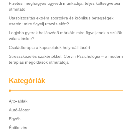
Fizetési meghagyás ügyvédi munkadíja: teljes költségvetési
útmutató
Utasbiztosítás extrém sportokra és krónikus betegségek
esetén: mire figyelj utazás előtt?
Legjobb gyerek hallásvédő márkák: mire figyeljenek a szülők
választáskor?
Családterápia a kapcsolatok helyreállításért
Stresszkezelés szakértőkkel: Corvin Pszichológia – a modern
terápiás megoldások útmutatója
Kategóriák
Ajtó-ablak
Autó-Motor
Egyéb
Építkezés