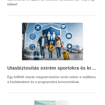
többet!
Szolgáltatás
Utasbiztosítás extrém sportokra és krónikus betegségek esetén: mire figyelj utazás előtt?
Egy külföldi utazás megszervezése során sokan a szállásra,
a közlekedésre és a programokra koncentrálnak.