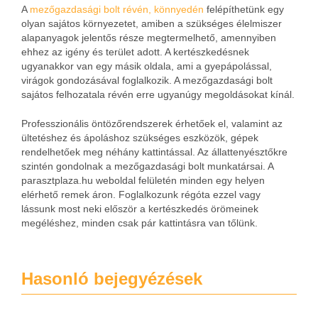
A
mezőgazdasági bolt révén, könnyedén
felépíthetünk egy
olyan sajátos környezetet, amiben a szükséges élelmiszer
alapanyagok jelentős része megtermelhető, amennyiben
ehhez az igény és terület adott. A kertészkedésnek
ugyanakkor van egy másik oldala, ami a gyepápolással,
virágok gondozásával foglalkozik. A mezőgazdasági bolt
sajátos felhozatala révén erre ugyanúgy megoldásokat kínál.
Professzionális öntözőrendszerek érhetőek el, valamint az
ültetéshez és ápoláshoz szükséges eszközök, gépek
rendelhetőek meg néhány kattintással. Az állattenyésztőkre
szintén gondolnak a mezőgazdasági bolt munkatársai. A
parasztplaza.hu weboldal felületén minden egy helyen
elérhető remek áron. Foglalkozunk régóta ezzel vagy
lássunk most neki először a kertészkedés örömeinek
megéléshez, minden csak pár kattintásra van tőlünk.
Hasonló bejegyézések