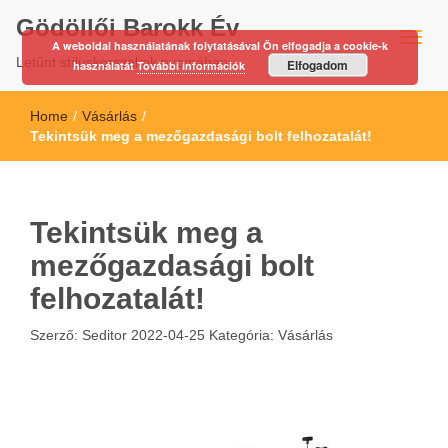
Gödöllői Barokk Év
A weboldal használatának folytatásával Ön elfogadja a cookie-k
Letűnt stíluskorszakok nyomában…
Elfogadom
használatát
További információk
Home
/
Vásárlás
/
Tekintsük meg a mezőgazdasági bolt felhozatalát!
Tekintsük meg a
mezőgazdasági bolt
felhozatalát!
Szerző:
Seditor
2022-04-25
Kategória:
Vásárlás