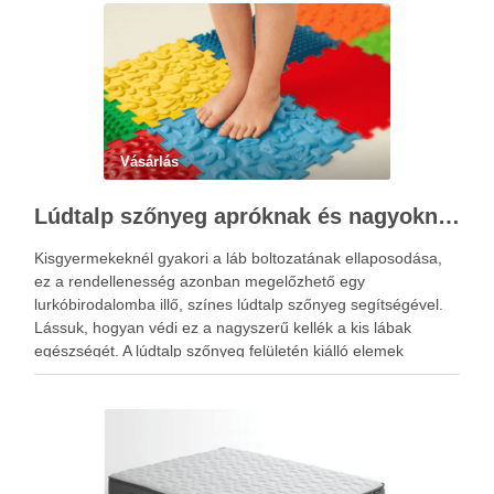
Vásárlás
Lúdtalp szőnyeg apróknak és nagyoknak
Kisgyermekeknél gyakori a láb boltozatának ellaposodása,
ez a rendellenesség azonban megelőzhető egy
lurkóbirodalomba illő, színes lúdtalp szőnyeg segítségével.
Lássuk, hogyan védi ez a nagyszerű kellék a kis lábak
egészségét. A lúdtalp szőnyeg felületén kiálló elemek
sokasága található, amelyek speciális alakzatjuknak és
elhelyezkedésüknek köszönhetően a talp reflexzónáit érintik,
és ezáltal járás …