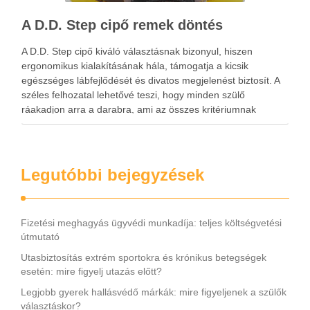
A D.D. Step cipő remek döntés
A D.D. Step cipő kiváló választásnak bizonyul, hiszen
ergonomikus kialakításának hála, támogatja a kicsik
egészséges lábfejlődését és divatos megjelenést biztosít. A
széles felhozatal lehetővé teszi, hogy minden szülő
ráakadjon arra a darabra, ami az összes kritériumnak
megfelel. A D.D. Step cipő tartós és légáteresztő, ami annak
köszönhető, hogy természetes bőr …
Legutóbbi bejegyzések
Fizetési meghagyás ügyvédi munkadíja: teljes költségvetési
útmutató
Utasbiztosítás extrém sportokra és krónikus betegségek
esetén: mire figyelj utazás előtt?
Legjobb gyerek hallásvédő márkák: mire figyeljenek a szülők
választáskor?