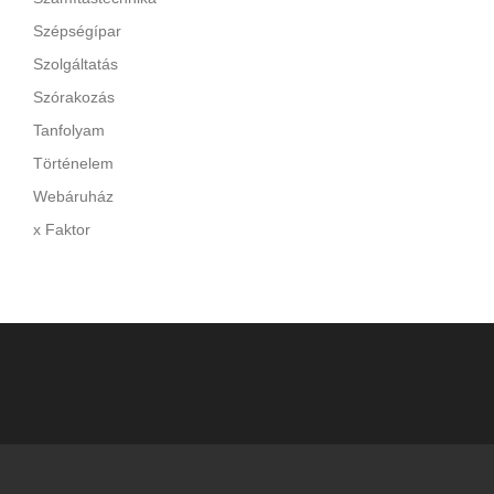
Szépségípar
Szolgáltatás
Szórakozás
Tanfolyam
Történelem
Webáruház
x Faktor