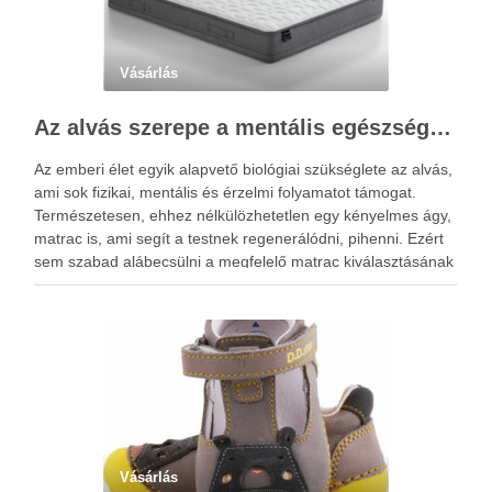
Vásárlás
Az alvás szerepe a mentális egészségben: Hogyan segíthet egy jó matrac?
Az emberi élet egyik alapvető biológiai szükséglete az alvás,
ami sok fizikai, mentális és érzelmi folyamatot támogat.
Természetesen, ehhez nélkülözhetetlen egy kényelmes ágy,
matrac is, ami segít a testnek regenerálódni, pihenni. Ezért
sem szabad alábecsülni a megfelelő matrac kiválasztásának
a fontosságát. Az alvás idején pihenésre kapcsol az agy és a
…
Vásárlás