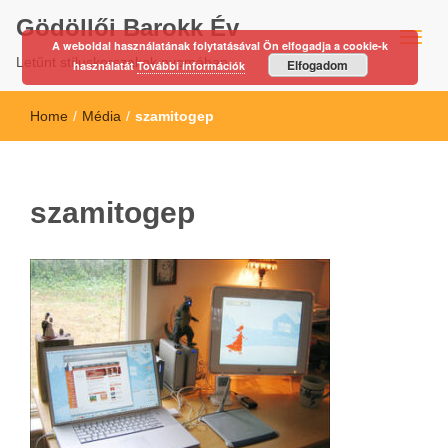
Gödöllői Barokk Év
A weboldal használatának folytatásával Ön elfogadja a cookie-k
Letűnt stíluskorszakok nyomában…
Elfogadom
használatát
További információk
Home
/
Média
/
szamitogep
szamitogep