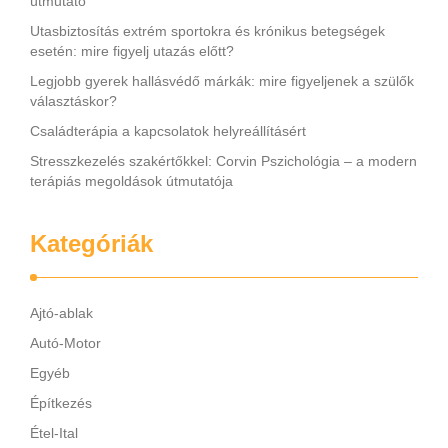
útmutató
Utasbiztosítás extrém sportokra és krónikus betegségek
esetén: mire figyelj utazás előtt?
Legjobb gyerek hallásvédő márkák: mire figyeljenek a szülők
választáskor?
Családterápia a kapcsolatok helyreállításért
Stresszkezelés szakértőkkel: Corvin Pszichológia – a modern
terápiás megoldások útmutatója
Kategóriák
Ajtó-ablak
Autó-Motor
Egyéb
Építkezés
Étel-Ital