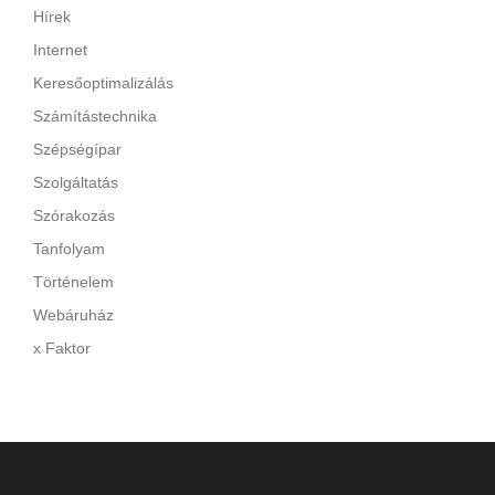
Hírek
Internet
Keresőoptimalizálás
Számítástechnika
Szépségípar
Szolgáltatás
Szórakozás
Tanfolyam
Történelem
Webáruház
x Faktor