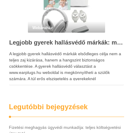
Webáruház
Legjobb gyerek hallásvédő márkák: mire figyeljenek a szülők választáskor?
A legjobb gyerek hallásvédő márkák elsődleges célja nem a
teljes zaj kizárása, hanem a hangszint biztonságos
csökkentése. A gyerek hallásvédő választást a
www.earplugs.hu weboldal is megkönnyítheti a szülők
számára. A túl erős elszigetelés a gyerekeknél
kényelmetlenséget, félelmet vagy dezorientáltságot is
okozhat. A jó hallásvédő egyensúlyt teremt, védi a fület,
miközben …
Legutóbbi bejegyzések
Fizetési meghagyás ügyvédi munkadíja: teljes költségvetési