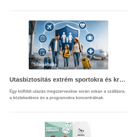
Szolgáltatás
Utasbiztosítás extrém sportokra és krónikus betegségek esetén: mire figyelj utazás előtt?
Egy külföldi utazás megszervezése során sokan a szállásra,
a közlekedésre és a programokra koncentrálnak.