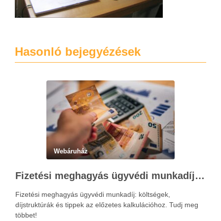
Hasonló bejegyézések
Webáruház
Fizetési meghagyás ügyvédi munkadíja: teljes költségvetési útmutató
Fizetési meghagyás ügyvédi munkadíj: költségek,
díjstruktúrák és tippek az előzetes kalkulációhoz. Tudj meg
többet!