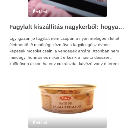
Étel-Ital
Fagylalt kiszállítás nagykerből: hogyan garantált a frissesség és az ízélmény?
Egy igazán jó fagylalt nem csupán a nyári melegben lehet
életmentő. A minőségi kézműves fagyik egész évben
képesek mosolyt csalni a vendégek arcára. Azonban nem
mindegy, honnan és miként érkezik a hűsítő desszert,
különösen akkor, ha egy cukrászda, kávézó vagy étterem
kínálatáról van szó. A prémium élményhez ugyanis nem elég
…
Étel-Ital