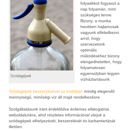
folyadékot fogyaszt a
nap folyamán, mint
szükséges lenne.
Bizony, a munka
hevében hajlamosak
vagyunk elfeledkezni
arról, hogy
szervezetünk
optimális
működéséhez bizony
elengedhetetlen, hogy
folyamatosan
egyensúlyban legyen
Szódagépek
vízháztartásunk.
Szódagépek beszerzésével az irodában
mindig elegendő
mennyiségű, minőségi víz áll majd rendelkezésre.
Szolgáltatásunk iránt érdeklődve érdemes ellátogatnia
weboldalunkra, ahol részletes információval várjuk a
szódagépek elhelyezését, beszerelését és karbantartását
illetően.