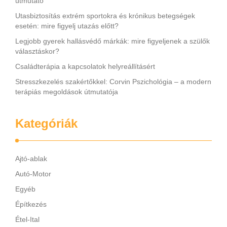
útmutató
Utasbiztosítás extrém sportokra és krónikus betegségek
esetén: mire figyelj utazás előtt?
Legjobb gyerek hallásvédő márkák: mire figyeljenek a szülők
választáskor?
Családterápia a kapcsolatok helyreállításért
Stresszkezelés szakértőkkel: Corvin Pszichológia – a modern
terápiás megoldások útmutatója
Kategóriák
Ajtó-ablak
Autó-Motor
Egyéb
Építkezés
Étel-Ital