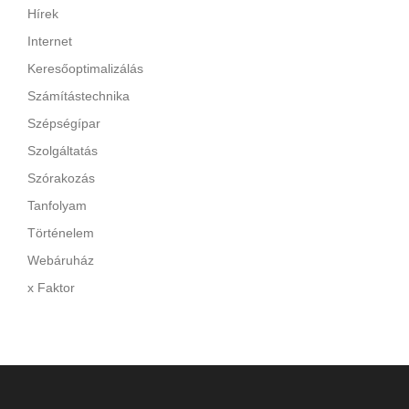
Hírek
Internet
Keresőoptimalizálás
Számítástechnika
Szépségípar
Szolgáltatás
Szórakozás
Tanfolyam
Történelem
Webáruház
x Faktor