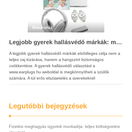
Webáruház
Legjobb gyerek hallásvédő márkák: mire figyeljenek a szülők választáskor?
A legjobb gyerek hallásvédő márkák elsődleges célja nem a
teljes zaj kizárása, hanem a hangszint biztonságos
csökkentése. A gyerek hallásvédő választást a
www.earplugs.hu weboldal is megkönnyítheti a szülők
számára. A túl erős elszigetelés a gyerekeknél
kényelmetlenséget, félelmet vagy dezorientáltságot is
okozhat. A jó hallásvédő egyensúlyt teremt, védi a fület,
miközben …
Legutóbbi bejegyzések
Fizetési meghagyás ügyvédi munkadíja: teljes költségvetési