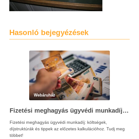
Hasonló bejegyézések
Webáruház
Fizetési meghagyás ügyvédi munkadíja: teljes költségvetési útmutató
Fizetési meghagyás ügyvédi munkadíj: költségek,
díjstruktúrák és tippek az előzetes kalkulációhoz. Tudj meg
többet!