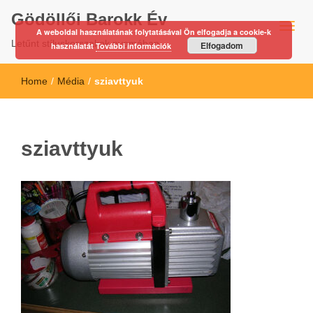
Gödöllői Barokk Év
A weboldal használatának folytatásával Ön elfogadja a cookie-k
Letűnt stíluskorszakok nyomában…
Elfogadom
használatát
További információk
Home
/
Média
/
sziavttyuk
sziavttyuk