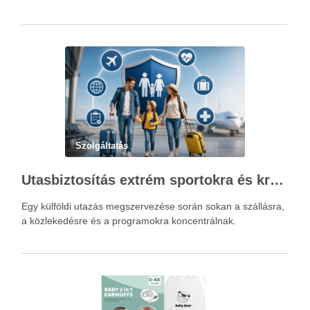
Szolgáltatás
Utasbiztosítás extrém sportokra és krónikus betegségek esetén: mire figyelj utazás előtt?
Egy külföldi utazás megszervezése során sokan a szállásra,
a közlekedésre és a programokra koncentrálnak.