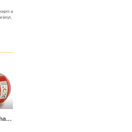
kapni a
arányt,
A 12V-os szivattyú felhasználása