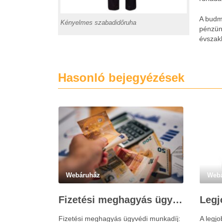
A budm
Kényelmes szabadidőruha
pénzünk
évszakh
Hasonló bejegyézések
Webáruház
Web
Fizetési meghagyás ügyvédi munkadíja: teljes költségvetési útmutató
Fizetési meghagyás ügyvédi munkadíj:
A legj