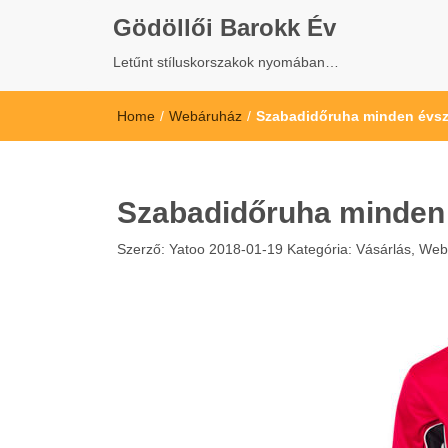
Gödöllői Barokk Év
Letűnt stíluskorszakok nyomában…
Home
/
Webáruház
/
Szabadidőruha minden évs
Szabadidőruha minden
Szerző:
Yatoo
2018-01-19
Kategória:
Vásárlás
,
Web