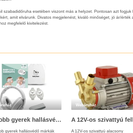
il szabadidőruha esetében viszont más a helyzet. Pontosan azt fogjuk 
ért, amit elvárunk. Divatos megjelenést, kiváló minőséget, jó ár/érték 
oz megfelelő kivitelezést.
áruház
Webáruház
Legjobb gyerek hallásvédő márkák: mire figyeljenek a szülők választáskor?
obb gyerek hallásvédő márkák
A 12V-os szivattyú alacsony