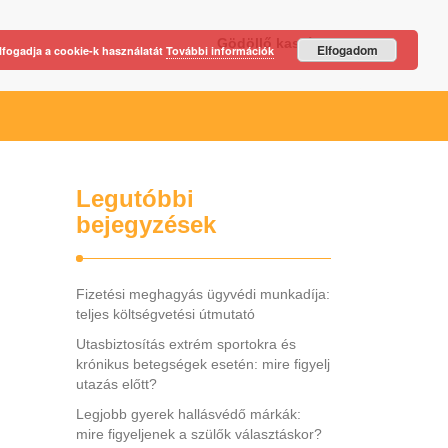
Gödöllő kastély
Elfogadom
lfogadja a cookie-k használatát
További információk
Legutóbbi
bejegyzések
Fizetési meghagyás ügyvédi munkadíja:
teljes költségvetési útmutató
Utasbiztosítás extrém sportokra és
krónikus betegségek esetén: mire figyelj
utazás előtt?
Legjobb gyerek hallásvédő márkák:
mire figyeljenek a szülők választáskor?