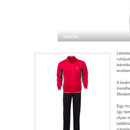
Vásárlás
Lehetü
ruházat
bármik
tevéke
A budm
trendhe
Mindenk
Egy mo
így ne
olyan m
találk
ruhada