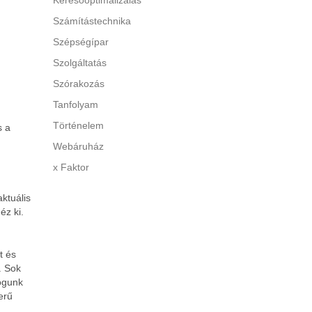
Keresőoptimalizálás
Számítástechnika
Szépségípar
Szolgáltatás
Szórakozás
Tanfolyam
Történelem
s a
Webáruház
x Faktor
ktuális
éz ki.
t és
. Sok
fogunk
erű