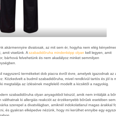
nk akármennyire divatosak, az mit sem ér, hogyha nem elég kényelme
, amit viselünk. A
szabadidőruha mindenképp olyan
kell legyen, amit
or, bárhová felvehetünk és nem akadályoz minket semmilyen
nységben.
il nagyszerű termékeket dob piacra évről évre, amelyek igazodnak az a
z. Közkedvelt a budmil szabadidőruha, mivel rendkívül tartós és jól is n
i megtalálja az ízlésének megfelelő modellt a kicsiktől a nagyokig.
dern szabadidőruha olyan anyagokból készül, amik nem irritálják a bőr
m válthatnak ki allergiás reakciót az érzékenyebb bőrűek esetében sem
árka szerepel a divatvilágban, amiknél indokolatlanul magas árakkal 
ozni, és gyakran elképedve nézünk, hogy mi kerülhet ennyibe egy egysz
rabon.