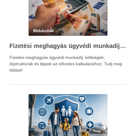
Webáruház
Fizetési meghagyás ügyvédi munkadíja: teljes költségvetési útmutató
Fizetési meghagyás ügyvédi munkadíj: költségek,
díjstruktúrák és tippek az előzetes kalkulációhoz. Tudj meg
többet!