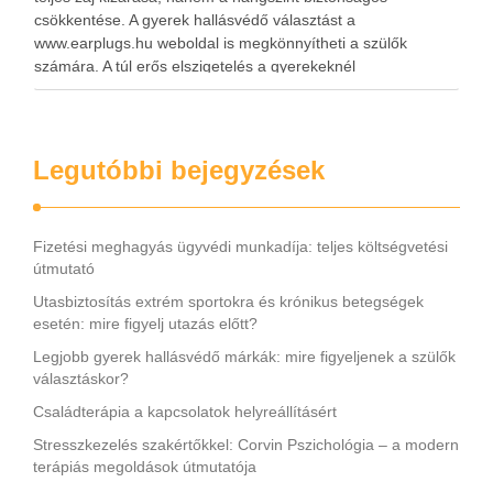
csökkentése. A gyerek hallásvédő választást a
www.earplugs.hu weboldal is megkönnyítheti a szülők
számára. A túl erős elszigetelés a gyerekeknél
kényelmetlenséget, félelmet vagy dezorientáltságot is
okozhat. A jó hallásvédő egyensúlyt teremt, védi a fület,
miközben …
Legutóbbi bejegyzések
Fizetési meghagyás ügyvédi munkadíja: teljes költségvetési
útmutató
Utasbiztosítás extrém sportokra és krónikus betegségek
esetén: mire figyelj utazás előtt?
Legjobb gyerek hallásvédő márkák: mire figyeljenek a szülők
választáskor?
Családterápia a kapcsolatok helyreállításért
Stresszkezelés szakértőkkel: Corvin Pszichológia – a modern
terápiás megoldások útmutatója