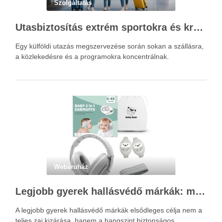
Szolgáltatás
Utasbiztosítás extrém sportokra és krónikus betegségek esetén: mire figyelj utazás előtt?
Egy külföldi utazás megszervezése során sokan a szállásra,
a közlekedésre és a programokra koncentrálnak.
Webáruház
Legjobb gyerek hallásvédő márkák: mire figyeljenek a szülők választáskor?
A legjobb gyerek hallásvédő márkák elsődleges célja nem a
teljes zaj kizárása, hanem a hangszint biztonságos