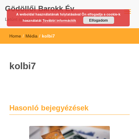
Gödöllői Barokk Év
A weboldal használatának folytatásával Ön elfogadja a cookie-k
Letűnt stíluskorszakok nyomában…
Elfogadom
használatát
További információk
Home
/
Média
/
kolbi7
kolbi7
Hasonló bejegyézések