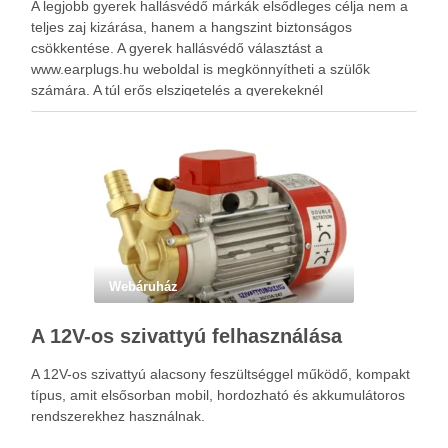
A legjobb gyerek hallásvédő márkák elsődleges célja nem a
teljes zaj kizárása, hanem a hangszint biztonságos
csökkentése. A gyerek hallásvédő választást a
www.earplugs.hu weboldal is megkönnyítheti a szülők
számára. A túl erős elszigetelés a gyerekeknél
kényelmetlenséget, félelmet vagy dezorientáltságot is
okozhat. A jó hallásvédő egyensúlyt teremt, védi a fület,
miközben …
Webáruház
A 12V-os szivattyú felhasználása
A 12V-os szivattyú alacsony feszültséggel működő, kompakt
típus, amit elsősorban mobil, hordozható és akkumulátoros
rendszerekhez használnak.