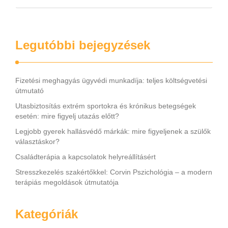
Legutóbbi bejegyzések
Fizetési meghagyás ügyvédi munkadíja: teljes költségvetési
útmutató
Utasbiztosítás extrém sportokra és krónikus betegségek
esetén: mire figyelj utazás előtt?
Legjobb gyerek hallásvédő márkák: mire figyeljenek a szülők
választáskor?
Családterápia a kapcsolatok helyreállításért
Stresszkezelés szakértőkkel: Corvin Pszichológia – a modern
terápiás megoldások útmutatója
Kategóriák