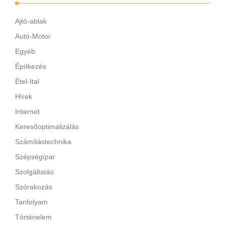
Ajtó-ablak
Autó-Motor
Egyéb
Építkezés
Étel-Ital
Hírek
Internet
Keresőoptimalizálás
Számítástechnika
Szépségípar
Szolgáltatás
Szórakozás
Tanfolyam
Történelem