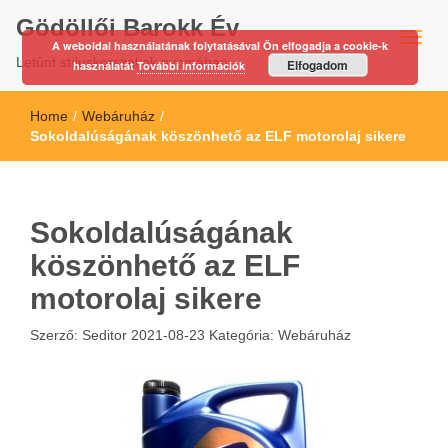
Gödöllői Barokk Év
A weboldal használatának folytatásával Ön elfogadja a cookie-k
Letűnt stíluskorszakok nyomában…
Elfogadom
használatát
További információk
Home
/
Webáruház
/
Sokoldalúságának köszönhető az ELF motorolaj sikere
Sokoldalúságának
köszönhető az ELF
motorolaj sikere
Szerző:
Seditor
2021-08-23
Kategória:
Webáruház