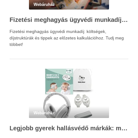
Webáruház
Fizetési meghagyás ügyvédi munkadíja: teljes költségvetési útmutató
Fizetési meghagyás ügyvédi munkadíj: költségek,
díjstruktúrák és tippek az előzetes kalkulációhoz. Tudj meg
többet!
Webáruház
Legjobb gyerek hallásvédő márkák: mire figyeljenek a szülők választáskor?