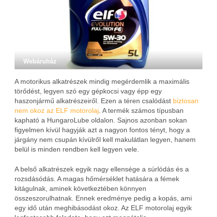
Webáruház
A motorikus alkatrészek mindig megérdemlik a maximális
törődést, legyen szó egy gépkocsi vagy épp egy
haszonjármű alkatrészeiről. Ezen a téren csalódást
biztosan
nem okoz az ELF motorolaj
. A termék számos típusban
kapható a HungaroLube oldalon. Sajnos azonban sokan
figyelmen kívül hagyják azt a nagyon fontos tényt, hogy a
járgány nem csupán kívülről kell makulátlan legyen, hanem
belül is minden rendben kell legyen vele.
A belső alkatrészek egyik nagy ellensége a súrlódás és a
rozsdásódás. A magas hőmérséklet hatására a fémek
kitágulnak, aminek következtében könnyen
összeszorulhatnak. Ennek eredménye pedig a kopás, ami
egy idő után meghibásodást okoz. Az ELF motorolaj egyik