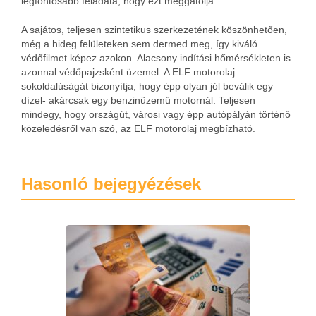
legfontosabb feladata, hogy ezt meggátolja.
A sajátos, teljesen szintetikus szerkezetének köszönhetően,
még a hideg felületeken sem dermed meg, így kiváló
védőfilmet képez azokon. Alacsony indítási hőmérsékleten is
azonnal védőpajzsként üzemel. A ELF motorolaj
sokoldalúságát bizonyítja, hogy épp olyan jól beválik egy
dízel- akárcsak egy benzinüzemű motornál. Teljesen
mindegy, hogy országút, városi vagy épp autópályán történő
közeledésről van szó, az ELF motorolaj megbízható.
Hasonló bejegyézések