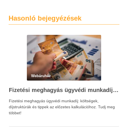
Hasonló bejegyézések
Webáruház
Fizetési meghagyás ügyvédi munkadíja: teljes költségvetési útmutató
Fizetési meghagyás ügyvédi munkadíj: költségek,
díjstruktúrák és tippek az előzetes kalkulációhoz. Tudj meg
többet!