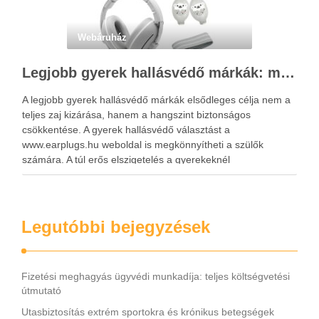
Webáruház
Legjobb gyerek hallásvédő márkák: mire figyeljenek a szülők választáskor?
A legjobb gyerek hallásvédő márkák elsődleges célja nem a
teljes zaj kizárása, hanem a hangszint biztonságos
csökkentése. A gyerek hallásvédő választást a
www.earplugs.hu weboldal is megkönnyítheti a szülők
számára. A túl erős elszigetelés a gyerekeknél
kényelmetlenséget, félelmet vagy dezorientáltságot is
okozhat. A jó hallásvédő egyensúlyt teremt, védi a fület,
miközben …
Legutóbbi bejegyzések
Fizetési meghagyás ügyvédi munkadíja: teljes költségvetési
útmutató
Utasbiztosítás extrém sportokra és krónikus betegségek