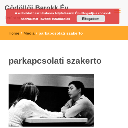
Gödöllői Barokk Év
A weboldal használatának folytatásával Ön elfogadja a cookie-k
Letűnt stíluskorszakok nyomában…
Elfogadom
használatát
További információk
Home
/
Média
/
parkapcsolati szakerto
parkapcsolati szakerto