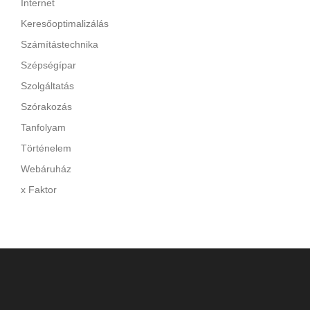
Internet
Keresőoptimalizálás
Számítástechnika
Szépségípar
Szolgáltatás
Szórakozás
Tanfolyam
Történelem
Webáruház
x Faktor