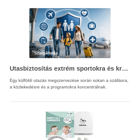
Szolgáltatás
Utasbiztosítás extrém sportokra és krónikus betegségek esetén: mire figyelj utazás előtt?
Egy külföldi utazás megszervezése során sokan a szállásra,
a közlekedésre és a programokra koncentrálnak.