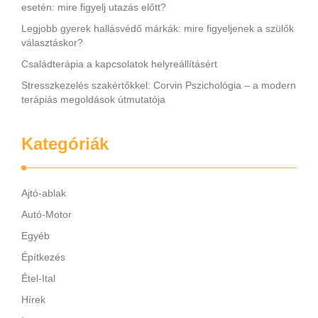
esetén: mire figyelj utazás előtt?
Legjobb gyerek hallásvédő márkák: mire figyeljenek a szülők
választáskor?
Családterápia a kapcsolatok helyreállításért
Stresszkezelés szakértőkkel: Corvin Pszichológia – a modern
terápiás megoldások útmutatója
Kategóriák
Ajtó-ablak
Autó-Motor
Egyéb
Építkezés
Étel-Ital
Hírek