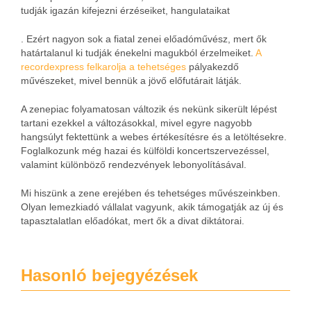
tudják igazán kifejezni érzéseiket, hangulataikat
. Ezért nagyon sok a fiatal zenei előadóművész, mert ők
határtalanul ki tudják énekelni magukból érzelmeiket.
A
recordexpress felkarolja a tehetséges
pályakezdő
művészeket, mivel bennük a jövő előfutárait látják.
A zenepiac folyamatosan változik és nekünk sikerült lépést
tartani ezekkel a változásokkal, mivel egyre nagyobb
hangsúlyt fektettünk a webes értékesítésre és a letöltésekre.
Foglalkozunk még hazai és külföldi koncertszervezéssel,
valamint különböző rendezvények lebonyolításával.
Mi hiszünk a zene erejében és tehetséges művészeinkben.
Olyan lemezkiadó vállalat vagyunk, akik támogatják az új és
tapasztalatlan előadókat, mert ők a divat diktátorai.
Hasonló bejegyézések