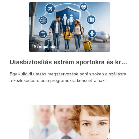
Szolgáltatás
Utasbiztosítás extrém sportokra és krónikus betegségek esetén: mire figyelj utazás előtt?
Egy külföldi utazás megszervezése során sokan a szállásra,
a közlekedésre és a programokra koncentrálnak.