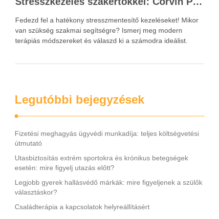
Stresszkezelés szakértőkkel: Corvin Pszichológia – a modern terápiás megoldások útmutatója
Fedezd fel a hatékony stresszmentesítő kezeléseket! Mikor
van szükség szakmai segítségre? Ismerj meg modern
terápiás módszereket és válaszd ki a számodra ideálist.
Legutóbbi bejegyzések
Fizetési meghagyás ügyvédi munkadíja: teljes költségvetési
útmutató
Utasbiztosítás extrém sportokra és krónikus betegségek
esetén: mire figyelj utazás előtt?
Legjobb gyerek hallásvédő márkák: mire figyeljenek a szülők
választáskor?
Családterápia a kapcsolatok helyreállításért