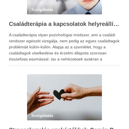
Szolgáltatás
Családterápia a kapcsolatok helyreállításért
A családterápia olyan pszichológiai módszer, ami a családi
rendszer egészét vizsgálja, nem pedig az egyes családtagok
problémáit külön-külön. Alapja az a szemlélet, hogy a
családtagok viselkedése és érzelmi állapota szorosan
összefügg egymással, így a nehézségek gyakran a
kapcsolati mintázatokban gyökereznek. A családterápia
elsődleges célja nem hibást keresni, hanem a működési …
Szolgáltatás