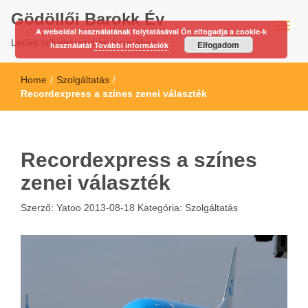
Gödöllői Barokk Év
A weboldal használatának folytatásával Ön elfogadja a cookie-k
Letűnt stíluskorszakok nyomában…
Elfogadom
használatát
További információk
Home
/
Szolgáltatás
/
Recordexpress a színes zenei választék
Recordexpress a színes
zenei választék
Szerző:
Yatoo
2013-08-18
Kategória:
Szolgáltatás