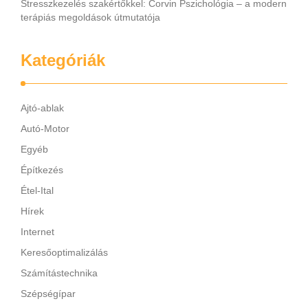
Stresszkezelés szakértőkkel: Corvin Pszichológia – a modern
terápiás megoldások útmutatója
Kategóriák
Ajtó-ablak
Autó-Motor
Egyéb
Építkezés
Étel-Ital
Hírek
Internet
Keresőoptimalizálás
Számítástechnika
Szépségípar