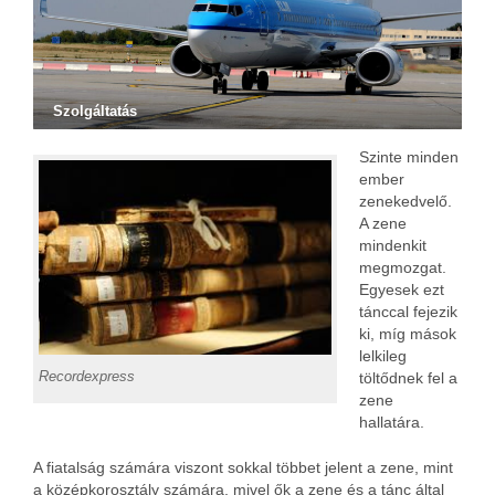
Szolgáltatás
Szinte minden
ember
zenekedvelő.
A zene
mindenkit
megmozgat.
Egyesek ezt
tánccal fejezik
ki, míg mások
lelkileg
Recordexpress
töltődnek fel a
zene
hallatára.
A fiatalság számára viszont sokkal többet jelent a zene, mint
a középkorosztály számára, mivel ők a zene és a tánc által