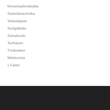
Keresőoptimalizálás
Számítástechnika
Szépségípar
Szolgáltatás
Szórakozás
Tanfolyam
Történelem
Webáruház
x Faktor