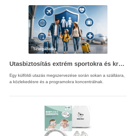
Szolgáltatás
Utasbiztosítás extrém sportokra és krónikus betegségek esetén: mire figyelj utazás előtt?
Egy külföldi utazás megszervezése során sokan a szállásra,
a közlekedésre és a programokra koncentrálnak.