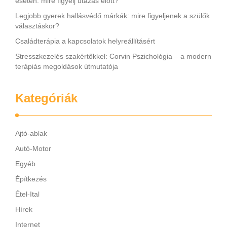
esetén: mire figyelj utazás előtt?
Legjobb gyerek hallásvédő márkák: mire figyeljenek a szülők
választáskor?
Családterápia a kapcsolatok helyreállításért
Stresszkezelés szakértőkkel: Corvin Pszichológia – a modern
terápiás megoldások útmutatója
Kategóriák
Ajtó-ablak
Autó-Motor
Egyéb
Építkezés
Étel-Ital
Hírek
Internet