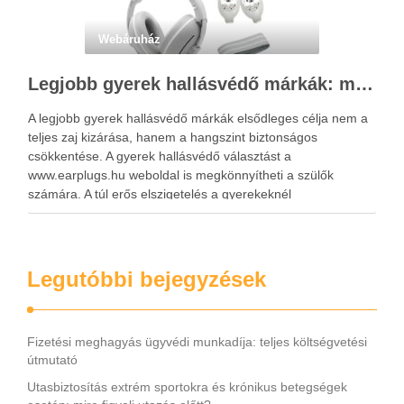
Webáruház
Legjobb gyerek hallásvédő márkák: mire figyeljenek a szülők választáskor?
A legjobb gyerek hallásvédő márkák elsődleges célja nem a
teljes zaj kizárása, hanem a hangszint biztonságos
csökkentése. A gyerek hallásvédő választást a
www.earplugs.hu weboldal is megkönnyítheti a szülők
számára. A túl erős elszigetelés a gyerekeknél
kényelmetlenséget, félelmet vagy dezorientáltságot is
okozhat. A jó hallásvédő egyensúlyt teremt, védi a fület,
miközben …
Legutóbbi bejegyzések
Fizetési meghagyás ügyvédi munkadíja: teljes költségvetési
útmutató
Utasbiztosítás extrém sportokra és krónikus betegségek