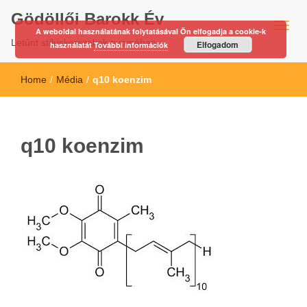
Gödöllői Barokk Év
A weboldal használatának folytatásával Ön elfogadja a cookie-k
Letűnt stíluskorszakok nyomában…
Elfogadom
használatát
További információk
Home
/
Média
/
q10 koenzim
q10 koenzim