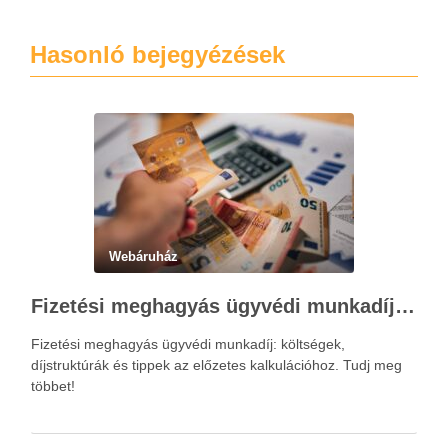
Hasonló bejegyézések
Webáruház
Fizetési meghagyás ügyvédi munkadíja: teljes költségvetési útmutató
Fizetési meghagyás ügyvédi munkadíj: költségek,
díjstruktúrák és tippek az előzetes kalkulációhoz. Tudj meg
többet!