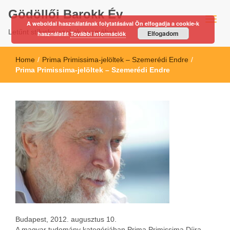
Gödöllői Barokk Év
A weboldal használatának folytatásával Ön elfogadja a cookie-k
Letűnt stíluskorszakok nyomában…
Elfogadom
használatát
További információk
Home
/
Prima Primissima-jelöltek – Szemerédi Endre
/
Prima Primissima-jelöltek – Szemerédi Endre
Budapest, 2012. augusztus 10.
A magyar tudomány kategóriában Prima Primissima Díjra