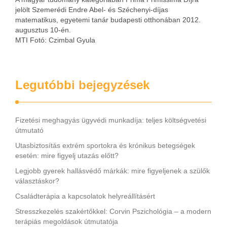
jelölt Szemerédi Endre Abel- és Széchenyi-díjas
matematikus, egyetemi tanár budapesti otthonában 2012.
augusztus 10-én.
MTI Fotó: Czimbal Gyula
Legutóbbi bejegyzések
Fizetési meghagyás ügyvédi munkadíja: teljes költségvetési
útmutató
Utasbiztosítás extrém sportokra és krónikus betegségek
esetén: mire figyelj utazás előtt?
Legjobb gyerek hallásvédő márkák: mire figyeljenek a szülők
választáskor?
Családterápia a kapcsolatok helyreállításért
Stresszkezelés szakértőkkel: Corvin Pszichológia – a modern
terápiás megoldások útmutatója