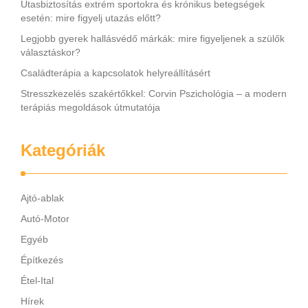
Utasbiztosítás extrém sportokra és krónikus betegségek
esetén: mire figyelj utazás előtt?
Legjobb gyerek hallásvédő márkák: mire figyeljenek a szülők
választáskor?
Családterápia a kapcsolatok helyreállításért
Stresszkezelés szakértőkkel: Corvin Pszichológia – a modern
terápiás megoldások útmutatója
Kategóriák
Ajtó-ablak
Autó-Motor
Egyéb
Építkezés
Étel-Ital
Hírek