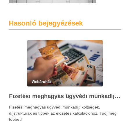
Hasonló bejegyézések
Webáruház
Fizetési meghagyás ügyvédi munkadíja: teljes költségvetési útmutató
Fizetési meghagyás ügyvédi munkadíj: költségek,
díjstruktúrák és tippek az előzetes kalkulációhoz. Tudj meg
többet!