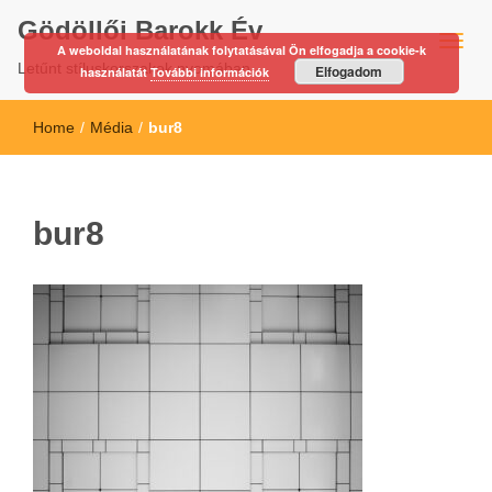
Gödöllői Barokk Év
A weboldal használatának folytatásával Ön elfogadja a cookie-k
Letűnt stíluskorszakok nyomában…
Elfogadom
használatát
További információk
Home
/
Média
/
bur8
bur8