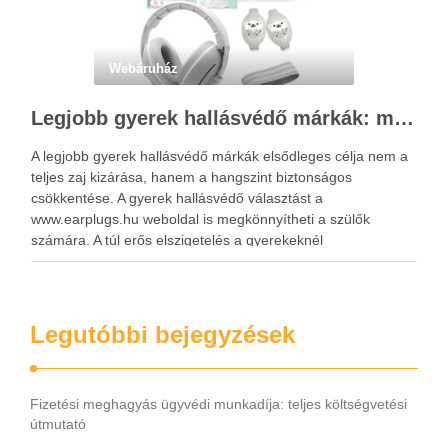
Webáruház
Legjobb gyerek hallásvédő márkák: mire figyeljenek a szülők választáskor?
A legjobb gyerek hallásvédő márkák elsődleges célja nem a
teljes zaj kizárása, hanem a hangszint biztonságos
csökkentése. A gyerek hallásvédő választást a
www.earplugs.hu weboldal is megkönnyítheti a szülők
számára. A túl erős elszigetelés a gyerekeknél
kényelmetlenséget, félelmet vagy dezorientáltságot is
okozhat. A jó hallásvédő egyensúlyt teremt, védi a fület,
miközben …
Legutóbbi bejegyzések
Fizetési meghagyás ügyvédi munkadíja: teljes költségvetési
útmutató