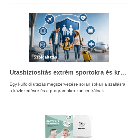
Szolgáltatás
Utasbiztosítás extrém sportokra és krónikus betegségek esetén: mire figyelj utazás előtt?
Egy külföldi utazás megszervezése során sokan a szállásra,
a közlekedésre és a programokra koncentrálnak.