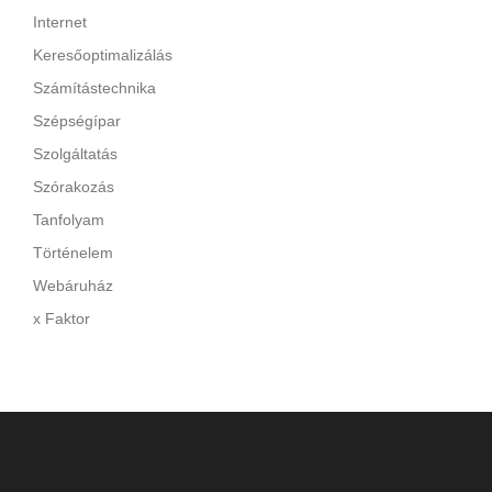
Internet
Keresőoptimalizálás
Számítástechnika
Szépségípar
Szolgáltatás
Szórakozás
Tanfolyam
Történelem
Webáruház
x Faktor