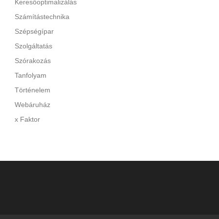
Keresőoptimalizálás
Számítástechnika
Szépségípar
Szolgáltatás
Szórakozás
Tanfolyam
Történelem
Webáruház
x Faktor