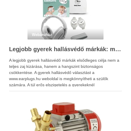
Webáruház
Legjobb gyerek hallásvédő márkák: mire figyeljenek a szülők választáskor?
A legjobb gyerek hallásvédő márkák elsődleges célja nem a
teljes zaj kizárása, hanem a hangszint biztonságos
csökkentése. A gyerek hallásvédő választást a
www.earplugs.hu weboldal is megkönnyítheti a szülők
számára. A túl erős elszigetelés a gyerekeknél
kényelmetlenséget, félelmet vagy dezorientáltságot is
okozhat. A jó hallásvédő egyensúlyt teremt, védi a fület,
miközben …