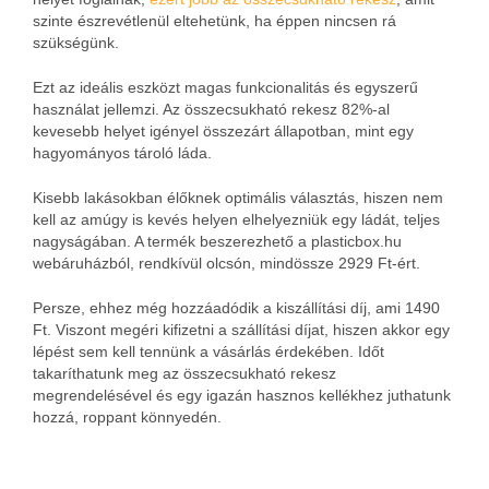
szinte észrevétlenül eltehetünk, ha éppen nincsen rá
szükségünk.
Ezt az ideális eszközt magas funkcionalitás és egyszerű
használat jellemzi. Az összecsukható rekesz 82%-al
kevesebb helyet igényel összezárt állapotban, mint egy
hagyományos tároló láda.
Kisebb lakásokban élőknek optimális választás, hiszen nem
kell az amúgy is kevés helyen elhelyezniük egy ládát, teljes
nagyságában. A termék beszerezhető a plasticbox.hu
webáruházból, rendkívül olcsón, mindössze 2929 Ft-ért.
Persze, ehhez még hozzáadódik a kiszállítási díj, ami 1490
Ft. Viszont megéri kifizetni a szállítási díjat, hiszen akkor egy
lépést sem kell tennünk a vásárlás érdekében. Időt
takaríthatunk meg az összecsukható rekesz
megrendelésével és egy igazán hasznos kellékhez juthatunk
hozzá, roppant könnyedén.