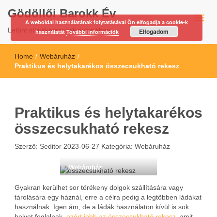
Gödöllői Barokk Év
A weboldal használatának folytatásával Ön elfogadja a cookie-k
Letűnt stíluskorszakok nyomában…
Elfogadom
használatát
További információk
Home
/
Webáruház
/
Praktikus és helytakarékos összecsukható rekesz
Praktikus és helytakarékos
összecsukható rekesz
Szerző:
Seditor
2023-06-27
Kategória:
Webáruház
Webáruház
Gyakran kerülhet sor törékeny dolgok szállítására vagy
tárolására egy háznál, erre a célra pedig a legtöbben ládákat
használnak. Igen ám, de a ládák használaton kívül is sok
helyet foglalnak,
ezért jobb az összecsukható rekesz
, amit