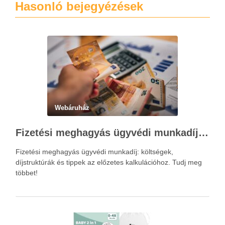
Hasonló bejegyézések
Webáruház
Fizetési meghagyás ügyvédi munkadíja: teljes költségvetési útmutató
Fizetési meghagyás ügyvédi munkadíj: költségek,
díjstruktúrák és tippek az előzetes kalkulációhoz. Tudj meg
többet!