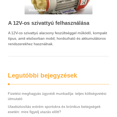
Webáruház
A 12V-os szivattyú felhasználása
A 12V-os szivattyú alacsony feszültséggel működő, kompakt
típus, amit elsősorban mobil, hordozható és akkumulátoros
rendszerekhez használnak.
Legutóbbi bejegyzések
Fizetési meghagyás ügyvédi munkadíja: teljes költségvetési
útmutató
Utasbiztosítás extrém sportokra és krónikus betegségek
esetén: mire figyelj utazás előtt?