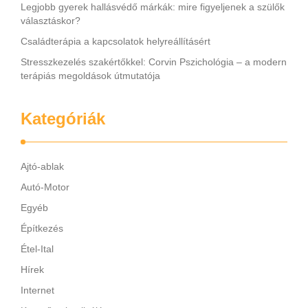
Legjobb gyerek hallásvédő márkák: mire figyeljenek a szülők
választáskor?
Családterápia a kapcsolatok helyreállításért
Stresszkezelés szakértőkkel: Corvin Pszichológia – a modern
terápiás megoldások útmutatója
Kategóriák
Ajtó-ablak
Autó-Motor
Egyéb
Építkezés
Étel-Ital
Hírek
Internet